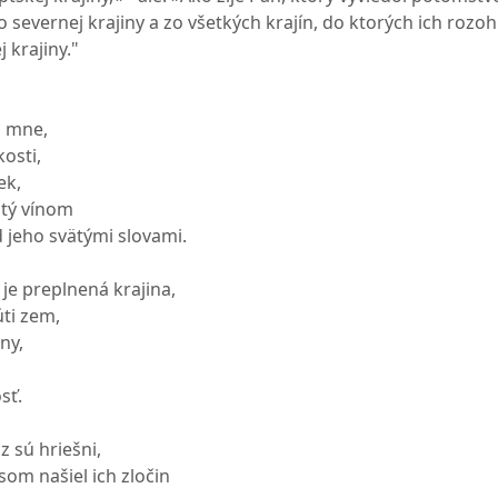
severnej krajiny a zo všetkých krajín, do ktorých ich rozohn
j krajiny."
o mne,
kosti,
ek,
tý vínom
jeho svätými slovami.
je preplnená krajina,
úti zem,
ny,
sť.
z sú hriešni,
om našiel ich zločin