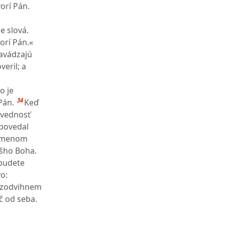
orí Pán.
e slová.
orí Pán.«
zavádzajú
eril; a
o je
34
Pán.
Keď
ovednosť
dpovedal
remenom
ášho Boha.
 budete
o:
zodvihnem
č od seba.