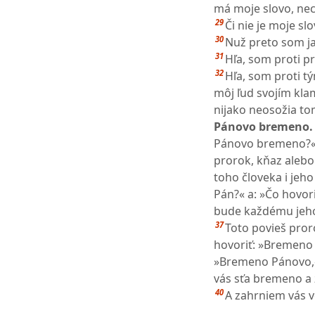
má moje slovo, nec
29
Či nie je moje sl
30
Nuž preto som ja
31
Hľa, som proti pr
32
Hľa, som proti t
môj ľud svojím kla
nijako neosožia to
Pánovo bremeno.
Pánovo bremeno?«, 
prorok, kňaz aleb
toho človeka i jeh
Pán?« a: »Čo hovor
bude každému jeho 
37
Toto povieš pror
hovoriť: »Bremeno 
»Bremeno Pánovo,«
vás sťa bremeno a 
40
A zahrniem vás 