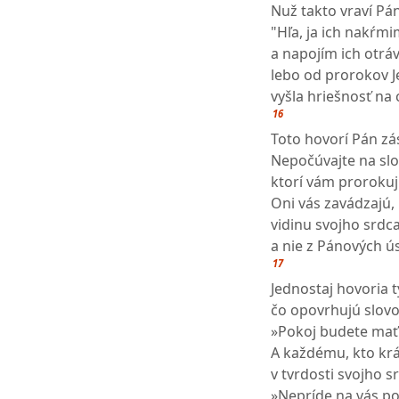
Nuž takto vraví Pá
"Hľa, ja ich nakŕm
a napojím ich otrá
lebo od prorokov 
vyšla hriešnosť na 
16
Toto hovorí Pán zá
Nepočúvajte na slo
ktorí vám prorokuj
Oni vás zavádzajú,
vidinu svojho srdca
a nie z Pánových ús
17
Jednostaj hovoria 
čo opovrhujú slo
»Pokoj budete mať
A každému, kto kr
v tvrdosti svojho sr
»Nepríde na vás p