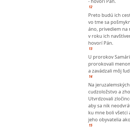
- hovorí Pán.
12
Preto budú ich cest
vo tme sa pošmykn
áno, privediem na
v roku ich navštíven
hovorí Pán.
13
U prorokov Samári
prorokovali meno
a zavádzali môj ľud,
14
Na jeruzalemských
cudzoložstvo a zh
Utvrdzovali zločinc
aby sa nik neodvrát
ku mne boli všetci
jeho obyvatelia ak
15