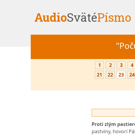
Audio
Sväté
Písmo
"Počú
1
2
3
4
21
22
23
24
Proti zlým pastie
pastviny, hovorí Pá