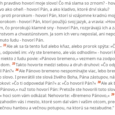
h pravdivo hovorí moje slovo! Čo má slama so zrnom? - hov
ovo ako oheň - hovorí Pán, a ako kladivo, ktoré drví skalu?
 proti prorokom - hovorí Pán, ktorí si vzájomne kradnú moj
orokom - hovorí Pán, ktorí použijú svoj jazyk, a vravia: »Hov
ým, čo prorokujú klamné sny - hovorí Pán, rozprávajú ich a 
mstvom a chvastúnstvom. Ja som ich veru neposlal, ani nepov
muto ľudu - hovorí Pán.
33
 -
Ale ak sa ťa tento ľud alebo kňaz, alebo prorok spýta: »Č
odpovieš im: »Vy ste bremeno, ale vás odhodím« - hovorí 
o niekto z ľudu povie: »Pánovo bremeno,« vezmem na zodp
35
o dom.
Takto hovorte medzi sebou a druh druhovi: »Čo o
36
il Pán?«
Ale Pánovo bremeno nespomínajte viac, lebo b
slovo. I prevrátili ste slová živého Boha, Pána zástupov, n
38
okovi: »Čo ti odpovedal Pán?« a: »Čo hovoril Pán?«
Ale ak
Pánovo,« nuž toto hovorí Pán: Pretože ste hovorili toto slov
39
 hoci som vám odkázal: Nehovorte: »Bremeno Pánovo,«
zahodím vás i mesto, ktoré som dal vám i vašim otcom, pre
večnou hanbou a večnou potupou, na ktorú sa nezabudne."