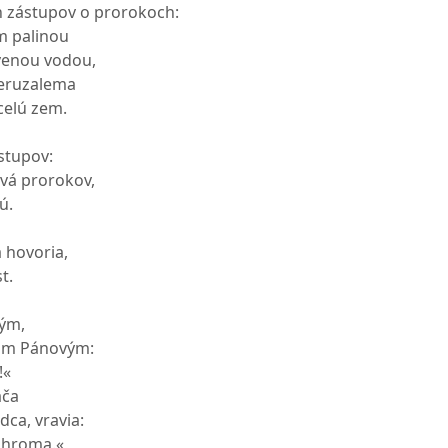
n zástupov o prorokoch:
im palinou
venou vodou,
Jeruzalema
celú zem.
stupov:
vá prorokov,
ú.
 hovoria,
t.
tým,
vom Pánovým:
!«
áča
dca, vravia:
ohroma.«