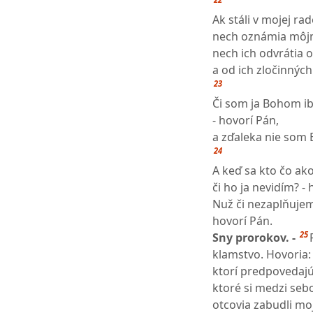
Ak stáli v mojej rad
nech oznámia môjm
nech ich odvrátia od
a od ich zločinných
23
Či som ja Bohom ib
- hovorí Pán,
a zďaleka nie som 
24
A keď sa kto čo ako
či ho ja nevidím? - 
Nuž či nezaplňujem
hovorí Pán.
25
Sny prorokov. -
klamstvo. Hovoria:
ktorí predpovedajú
ktoré si medzi se
otcovia zabudli mo