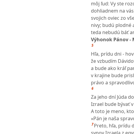
môj ľud: Vy ste rozo
dohliadnem na vás,
svojich oviec zo vš
nivy; budú plodné 
teda nebudú báť an
Výhonok Pánov - 
5
Hľa, prídu dni - hov
že vzbudím Dávido
a bude ako kráľ p
v krajine bude pris
právo a spravodliv
6
Za jeho dní Júda d
Izrael bude bývať v
A toto je meno, kt
»Pán je naša spravo
7
Preto, hľa, prídu 
synov Izraela z egy