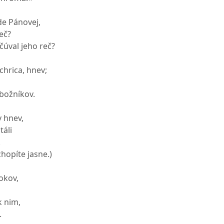
de Pánovej,
reč?
čúval jeho reč?
íchrica, hnev;
zbožníkov.
 hnev,
táli
.
hopíte jasne.)
okov,
k nim,
.