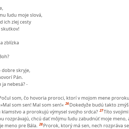
e,
u ľudu moje slová,
 ich zlej cesty
 skutkov!
a zblízka
Boh?
 dobre skryje,
hovorí Pán.
 ja nebesá? -
Počul som, čo hovoria proroci, ktorí v mojom mene prorok
26
 »Mal som sen! Mal som sen!«
Dokedyže budú takto zmýšľ
27
 klamstvo a prorokujú výmysel svojho srdca?
Títo svojim
bou rozprávajú, chcú dať môjmu ľudu zabudnúť moje meno, 
28
je meno pre Bála.
Prorok, ktorý má sen, nech rozpráva se