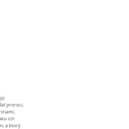
ujú
ať proroci,
i snami,
ako ich
n, a ktorý