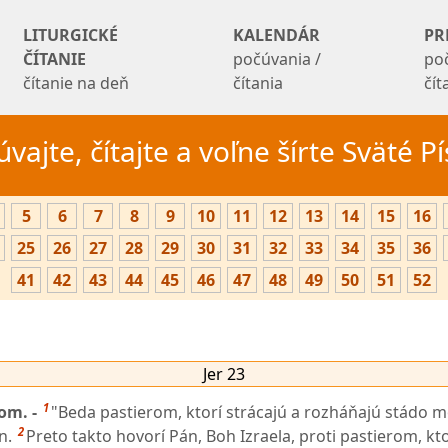
LITURGICKÉ
KALENDÁR
PR
ČÍTANIE
počúvania /
po
čítanie na deň
čítania
čí
vajte, čítajte a voľne šírte Sväté 
5
6
7
8
9
10
11
12
13
14
15
16
25
26
27
28
29
30
31
32
33
34
35
36
41
42
43
44
45
46
47
48
49
50
51
52
Jer 23
1
rom. -
"Beda pastierom, ktorí strácajú a rozháňajú stádo m
2
n.
Preto takto hovorí Pán, Boh Izraela, proti pastierom, kt