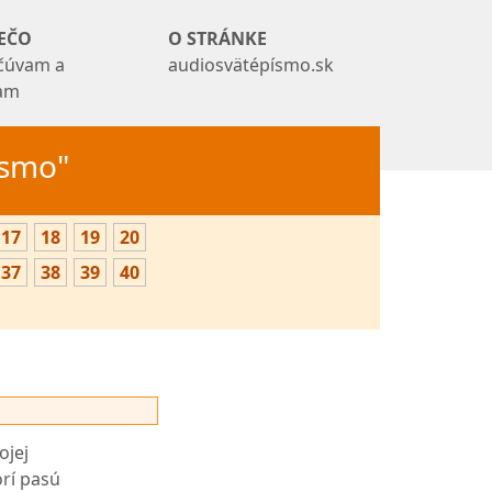
EČO
O STRÁNKE
čúvam a
audiosvätépísmo.sk
tam
Písmo"
17
18
19
20
37
38
39
40
ojej
orí pasú