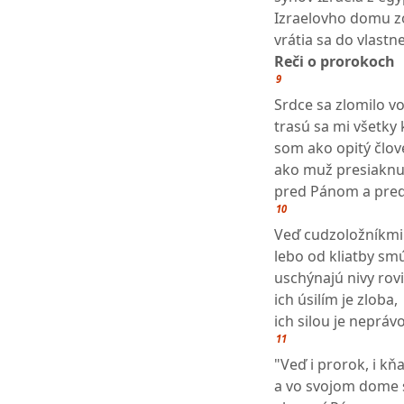
Izraelovho domu zo 
vrátia sa do vlastne
Reči o prorokoch
9
Srdce sa zlomilo v
trasú sa mi všetky 
som ako opitý člov
ako muž presiaknu
pred Pánom a pred 
10
Veď cudzoložníkmi 
lebo od kliatby sm
uschýnajú nivy rovi
ich úsilím je zloba,
ich silou je neprávo
11
"Veď i prorok, i kňa
a vo svojom dome s