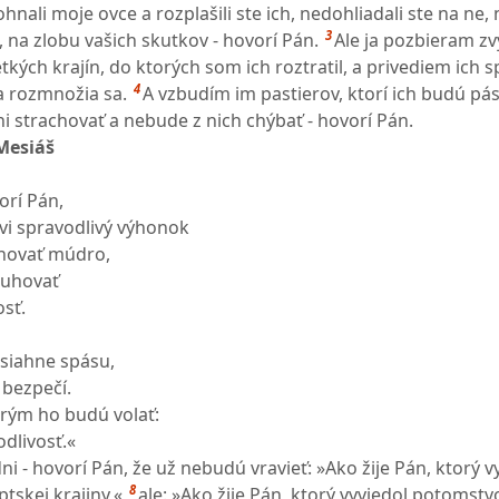
hnali moje ovce a rozplašili ste ich, nedohliadali ste na ne, 
3
 na zlobu vašich skutkov - hovorí Pán.
Ale ja pozbieram zv
etkých krajín, do ktorých som ich roztratil, a privediem ich s
4
a rozmnožia sa.
A vzbudím im pastierov, ktorí ich budú pásť
i strachovať a nebude z nich chýbať - hovorí Pán.
Mesiáš
orí Pán,
vi spravodlivý výhonok
anovať múdro,
luhovať
osť.
osiahne spásu,
 bezpečí.
orým ho budú volať:
dlivosť.«
dni - hovorí Pán, že už nebudú vravieť: »Ako žije Pán, ktorý v
8
ptskej krajiny,«
ale: »Ako žije Pán, ktorý vyviedol potomstv