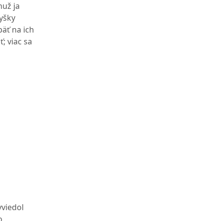
nuž ja
yšky
päť na ich
; viac sa
yviedol
o