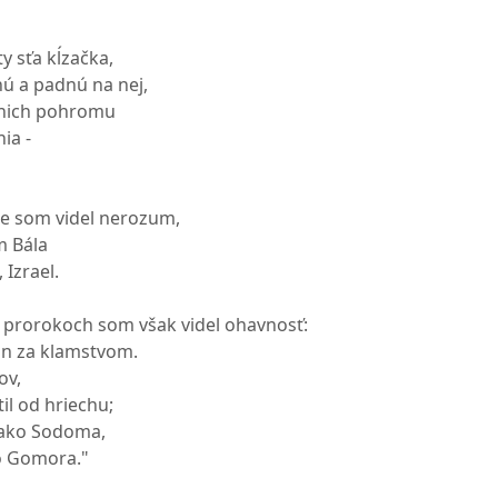
y sťa kĺzačka,
ú a padnú na nej,
 nich pohromu
ia -
e som videl nerozum,
m Bála
 Izrael.
 prorokoch som však videl ohavnosť:
on za klamstvom.
ov,
il od hriechu;
 ako Sodoma,
o Gomora."