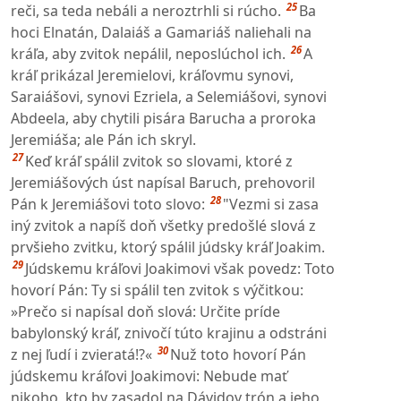
25
reči, sa teda nebáli a neroztrhli si rúcho.
Ba
hoci Elnatán, Dalaiáš a Gamariáš naliehali na
26
kráľa, aby zvitok nepálil, neposlúchol ich.
A
kráľ prikázal Jeremielovi, kráľovmu synovi,
Saraiášovi, synovi Ezriela, a Selemiášovi, synovi
Abdeela, aby chytili pisára Barucha a proroka
Jeremiáša; ale Pán ich skryl.
27
Keď kráľ spálil zvitok so slovami, ktoré z
Jeremiášových úst napísal Baruch, prehovoril
28
Pán k Jeremiášovi toto slovo:
"Vezmi si zasa
iný zvitok a napíš doň všetky predošlé slová z
prvšieho zvitku, ktorý spálil júdsky kráľ Joakim.
29
Júdskemu kráľovi Joakimovi však povedz: Toto
hovorí Pán: Ty si spálil ten zvitok s výčitkou:
»Prečo si napísal doň slová: Určite príde
babylonský kráľ, znivočí túto krajinu a odstráni
30
z nej ľudí i zvieratá!?«
Nuž toto hovorí Pán
júdskemu kráľovi Joakimovi: Nebude mať
nikoho, kto by zasadol na Dávidov trón a jeho