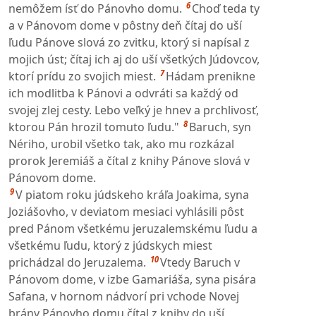
6
nemôžem ísť do Pánovho domu.
Choď teda ty
a v Pánovom dome v pôstny deň čítaj do uší
ľudu Pánove slová zo zvitku, ktorý si napísal z
mojich úst; čítaj ich aj do uší všetkých Júdovcov,
7
ktorí prídu zo svojich miest.
Hádam prenikne
ich modlitba k Pánovi a odvráti sa každý od
svojej zlej cesty. Lebo veľký je hnev a prchlivosť,
8
ktorou Pán hrozil tomuto ľudu."
Baruch, syn
Nériho, urobil všetko tak, ako mu rozkázal
prorok Jeremiáš a čítal z knihy Pánove slová v
Pánovom dome.
9
V piatom roku júdskeho kráľa Joakima, syna
Joziášovho, v deviatom mesiaci vyhlásili pôst
pred Pánom všetkému jeruzalemskému ľudu a
všetkému ľudu, ktorý z júdskych miest
10
prichádzal do Jeruzalema.
Vtedy Baruch v
Pánovom dome, v izbe Gamariáša, syna pisára
Safana, v hornom nádvorí pri vchode Novej
brány Pánovho domu čítal z knihy do uší