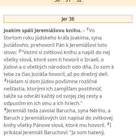
50
51
52
Jer 36
1
Joakim spáli Jeremiášovu knihu. -
Vo
štvrtom roku júdskeho kráľa Joakima, syna
Joziášovho, prehovoril Pán k Jeremiášovi toto
2
slovo:
"Vezmi si zvitkovú knihu a napíš do nej
všetky slová, ktoré som ti hovoril o Izraeli, o
Júdovi a o všetkých národoch odo dňa, čo som k
tebe za čias Joziáša hovoril, až po dnešný deň.
3
Hádam si dom Júdov povšimne rozličné
nešťastia, ktorými ich zamýšľam postihnúť,
takže sa odvráti každý od svojej zlej cesty a
odpustím im ich vinu a ich hriech."
4
Jeremiáš teda zavolal Barucha, syna Nériho, a
Baruch z Jeremiášových úst napísal do zvitkovej
5
knihy všetky Pánove slová, ktoré mu hovoril.
I
prikázal Jeremiáš Baruchovi: "Ja som hatený,