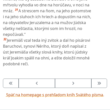
mŕtvolu vyhodia vo dne na horúčavu, v noci na
31
mráz.
A strescem na ňom, na jeho potomstve
i na jeho sluhoch ich hriech a dopustím na nich,
na obyvateľov Jeruzalema a na mužov Júdska
všetky nešťastia, ktorými som im hrozil, no
nepočúvali."
32
Jeremiáš vzal teda iný zvitok a dal ho pisárovi
Baruchovi, synovi Nériho, ktorý doň napísal z
úst Jeremiáša všetky slová knihy, ktorú júdsky
kráľ Joakim spálil na ohni, a ešte doložil mnohé
podobné reči.
Späť na homepage s prehľadom kníh Svätého písma.