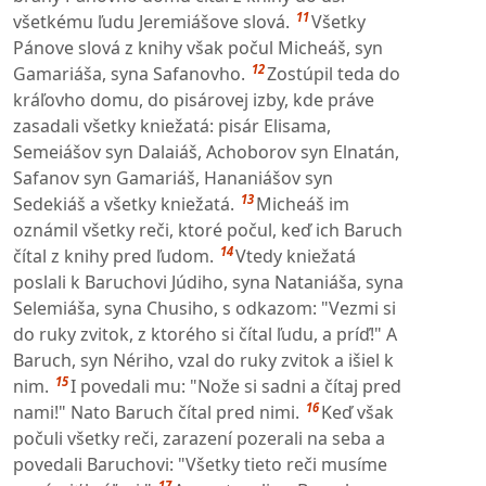
11
všetkému ľudu Jeremiášove slová.
Všetky
Pánove slová z knihy však počul Micheáš, syn
12
Gamariáša, syna Safanovho.
Zostúpil teda do
kráľovho domu, do pisárovej izby, kde práve
zasadali všetky kniežatá: pisár Elisama,
Semeiášov syn Dalaiáš, Achoborov syn Elnatán,
Safanov syn Gamariáš, Hananiášov syn
13
Sedekiáš a všetky kniežatá.
Micheáš im
oznámil všetky reči, ktoré počul, keď ich Baruch
14
čítal z knihy pred ľudom.
Vtedy kniežatá
poslali k Baruchovi Júdiho, syna Nataniáša, syna
Selemiáša, syna Chusiho, s odkazom: "Vezmi si
do ruky zvitok, z ktorého si čítal ľudu, a príď!" A
Baruch, syn Nériho, vzal do ruky zvitok a išiel k
15
nim.
I povedali mu: "Nože si sadni a čítaj pred
16
nami!" Nato Baruch čítal pred nimi.
Keď však
počuli všetky reči, zarazení pozerali na seba a
povedali Baruchovi: "Všetky tieto reči musíme
17