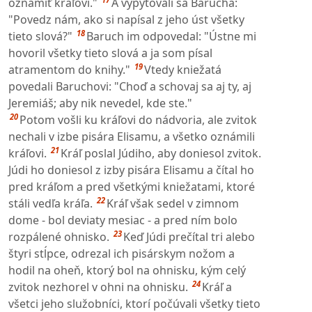
oznámiť kráľovi."
A vypytovali sa Barucha:
"Povedz nám, ako si napísal z jeho úst všetky
18
tieto slová?"
Baruch im odpovedal: "Ústne mi
hovoril všetky tieto slová a ja som písal
19
atramentom do knihy."
Vtedy kniežatá
povedali Baruchovi: "Choď a schovaj sa aj ty, aj
Jeremiáš; aby nik nevedel, kde ste."
20
Potom vošli ku kráľovi do nádvoria, ale zvitok
nechali v izbe pisára Elisamu, a všetko oznámili
21
kráľovi.
Kráľ poslal Júdiho, aby doniesol zvitok.
Júdi ho doniesol z izby pisára Elisamu a čítal ho
pred kráľom a pred všetkými kniežatami, ktoré
22
stáli vedľa kráľa.
Kráľ však sedel v zimnom
dome - bol deviaty mesiac - a pred ním bolo
23
rozpálené ohnisko.
Keď Júdi prečítal tri alebo
štyri stĺpce, odrezal ich pisárskym nožom a
hodil na oheň, ktorý bol na ohnisku, kým celý
24
zvitok nezhorel v ohni na ohnisku.
Kráľ a
všetci jeho služobníci, ktorí počúvali všetky tieto