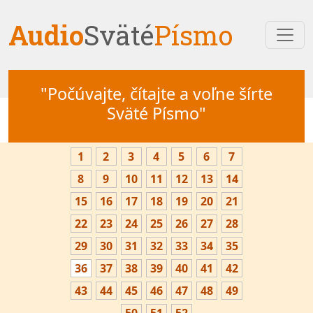
Audio
Sväté
Písmo
"Počúvajte, čítajte a voľne šírte
Sväté Písmo"
1
2
3
4
5
6
7
8
9
10
11
12
13
14
15
16
17
18
19
20
21
22
23
24
25
26
27
28
29
30
31
32
33
34
35
36
37
38
39
40
41
42
43
44
45
46
47
48
49