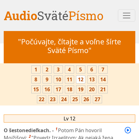
Audio
Sväté
Písmo
"Počúvajte, čítajte a voľne šírte
Sväté Písmo"
1
2
3
4
5
6
7
8
9
10
11
12
13
14
15
16
17
18
19
20
21
22
23
24
25
26
27
Lv 12
1
O šestonedieľkach. -
Potom Pán hovoril
2
Mojžišovi:
"Povedz Izraelitom: Ak nejaká žena