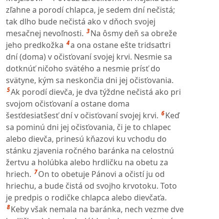
zľahne a porodí chlapca, je sedem dní nečistá;
tak dlho bude nečistá ako v dňoch svojej
3
mesačnej nevoľnosti.
Na ôsmy deň sa obreže
4
jeho predkožka
a ona ostane ešte tridsaťtri
dní (doma) v očisťovaní svojej krvi. Nesmie sa
dotknúť ničoho svätého a nesmie prísť do
svätyne, kým sa neskončia dni jej očisťovania.
5
Ak porodí dievča, je dva týždne nečistá ako pri
svojom očisťovaní a ostane doma
6
šesťdesiatšesť dní v očisťovaní svojej krvi.
Keď
sa pominú dni jej očisťovania, či je to chlapec
alebo dievča, prinesú kňazovi ku vchodu do
stánku zjavenia ročného baránka na celostnú
žertvu a holúbka alebo hrdličku na obetu za
7
hriech.
On to obetuje Pánovi a očistí ju od
hriechu, a bude čistá od svojho krvotoku. Toto
je predpis o rodičke chlapca alebo dievčaťa.
8
Keby však nemala na baránka, nech vezme dve