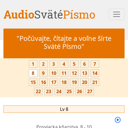
Audio
Sväté
Písmo
"Počúvajte, čítajte a voľne šírte
Sväté Písmo"
1
2
3
4
5
6
7
8
9
10
11
12
13
14
15
16
17
18
19
20
21
22
23
24
25
26
27
Lv 8
Posviacka kňazstva,
8 - 10