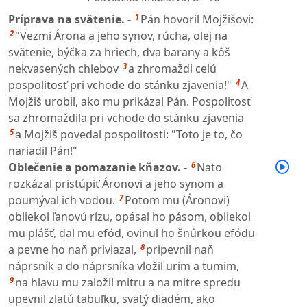
1
Príprava na svätenie. -
Pán hovoril Mojžišovi:
2
"Vezmi Árona a jeho synov, rúcha, olej na
svätenie, býčka za hriech, dva barany a kôš
3
nekvasených chlebov
a zhromaždi celú
4
pospolitosť pri vchode do stánku zjavenia!"
A
Mojžiš urobil, ako mu prikázal Pán. Pospolitosť
sa zhromaždila pri vchode do stánku zjavenia
5
a Mojžiš povedal pospolitosti: "Toto je to, čo
nariadil Pán!"
6
Oblečenie a pomazanie kňazov. -
Nato
rozkázal pristúpiť Áronovi a jeho synom a
7
poumýval ich vodou.
Potom mu (Áronovi)
obliekol ľanovú rízu, opásal ho pásom, obliekol
mu plášť, dal mu efód, ovinul ho šnúrkou efódu
8
a pevne ho naň priviazal,
pripevnil naň
náprsník a do náprsníka vložil urim a tumim,
9
na hlavu mu založil mitru a na mitre spredu
upevnil zlatú tabuľku, svätý diadém, ako