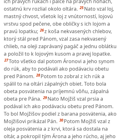
ich pravých rukách i palce na pravých nohách,
25
ostatnú krv rozlial okolo oltára.
Nato vzal loj,
mastný chvost, všetok loj z vnútorností, lojovú
vrstvu spod pečene, obe obličky s ich lojom a
26
pravú lopatku;
z koša nekvasených chlebov,
ktorý stál pred Pánom, vzal zasa nekvasený
chlieb, na oleji zaprávaný pagáč a jednu oblátku
a položil to k lojovým kusom a pravej lopatke.
27
Toto všetko dal potom Áronovi a jeho synom
do rúk, aby to podávali ako podávaciu obetu
28
pred Pánom.
Potom to zobral z ich rúk a
spálil to na oltári zápalných obiet. Toto bola
obeta posvätenia na príjemnú vôňu, zápalná
29
obeta pre Pána.
Nato Mojžiš vzal prsia a
podával ich ako podávaciu obetu pred Pánom.
To bol Mojžišov podiel z barana posvätenia, ako
30
Mojžišovi prikázal Pán.
Potom Mojžiš vzal z
oleja posvätenia a z krvi, ktorá sa dostala na
oltár, a pokropil tým Árona a jeho rúcho, aj jeho