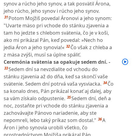
synov a rúcho jeho synov, a tak posvätil Árona,
jeho rúcho, jeho synov i rúcho jeho synov.
31
Potom Mojžiš povedal Áronovi a jeho synom:
"Uvarte mäso pri vchode do stánku zjavenia a
tam ho jedzte s chlebom svätenia, čo je v koši,
ako mi prikázal Pán, keď povedal: »Nech ho
32
jedia Áron a jeho synovia!«
Čo však z chleba a
z mäsa zvýši, musí sa úplne spáliť.
Ceremónia svätenia sa opakuje sedem dní. -
33
Sedem dní sa nevzdialite od vchodu do
stánku zjavenia až do dňa, keď sa skončí vaše
34
svätenie. Sedem dní potrvá vaša vysviacka.
Čo
sa konalo dnes, Pán prikázal konať aj ďalej, aby
35
sa vám získalo odpustenie.
Sedem dní, deň a
noc, zostaňte pri vchode do stánku zjavenia a
zachovávajte Pánovo nariadenie, aby ste
36
nepomreli, lebo taký príkaz som dostal."
A
Áron i jeho synovia urobili všetko, čo
prostredníctvom Mojžiša prikázal Pán.