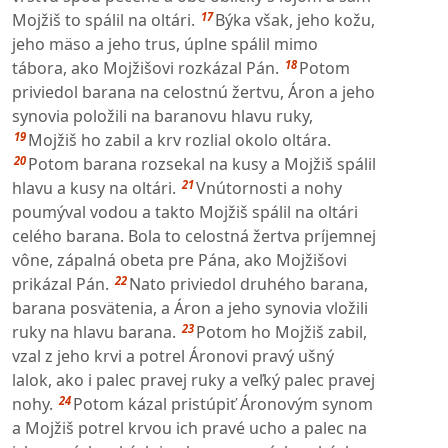
17
Mojžiš to spálil na oltári.
Býka však, jeho kožu,
jeho mäso a jeho trus, úplne spálil mimo
18
tábora, ako Mojžišovi rozkázal Pán.
Potom
priviedol barana na celostnú žertvu, Áron a jeho
synovia položili na baranovu hlavu ruky,
19
Mojžiš ho zabil a krv rozlial okolo oltára.
20
Potom barana rozsekal na kusy a Mojžiš spálil
21
hlavu a kusy na oltári.
Vnútornosti a nohy
poumýval vodou a takto Mojžiš spálil na oltári
celého barana. Bola to celostná žertva príjemnej
vône, zápalná obeta pre Pána, ako Mojžišovi
22
prikázal Pán.
Nato priviedol druhého barana,
barana posvätenia, a Áron a jeho synovia vložili
23
ruky na hlavu barana.
Potom ho Mojžiš zabil,
vzal z jeho krvi a potrel Áronovi pravý ušný
lalok, ako i palec pravej ruky a veľký palec pravej
24
nohy.
Potom kázal pristúpiť Áronovým synom
a Mojžiš potrel krvou ich pravé ucho a palec na