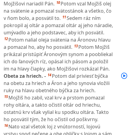
10
Mojžišovi nariadil Pán.
Potom vzal Mojžiš olej
na svätenie a pomazal svätostánok a všetko, čo
11
v ňom bolo, a posvätil to.
Sedem ráz ním
pokropil aj oltár a pomazal oltár aj jeho náradie,
umývadlo a jeho podstavec, aby ich posvätil.
12
Potom nalial oleja svätenia na Áronovu hlavu
13
a pomazal ho, aby ho posvätil.
Potom Mojžiš
prikázal pristúpiť Áronovým synom a poobliekal
ich do ľanových ríz, opásal ich pásom a položil
im na hlavy čiapky, ako Mojžišovi rozkázal Pán.
14
Obeta za hriech. -
Potom dal priviesť býčka
na obetu za hriech a Áron a jeho synovia vložili
ruky na hlavu obetného býčka za hriech.
15
Mojžiš ho zabil, vzal krv a prstom pomazal
rohy oltára, a takto očistil oltár od hriechu,
ostatnú krv však vylial ku spodku oltára. Takto
ho posvätil tým, že ho očistil od poškvrny.
16
Nato vzal všetok loj z vnútorností, lojovú
vrstvu spod pečene a obe obličky s lojom a sám