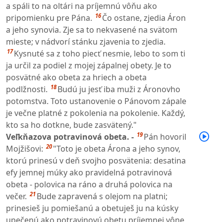
a spáli to na oltári na príjemnú vôňu ako
16
pripomienku pre Pána.
Čo ostane, zjedia Áron
a jeho synovia. Zje sa to nekvasené na svätom
mieste; v nádvorí stánku zjavenia to zjedia.
17
Kysnuté sa z toho piecť nesmie, lebo to som ti
ja určil za podiel z mojej zápalnej obety. Je to
posvätné ako obeta za hriech a obeta
18
podlžnosti.
Budú ju jesť iba muži z Áronovho
potomstva. Toto ustanovenie o Pánovom zápale
je večne platné z pokolenia na pokolenie. Každý,
kto sa ho dotkne, bude zasvätený."
19
Veľkňazova potravinová obeta. -
Pán hovoril
20
Mojžišovi:
"Toto je obeta Árona a jeho synov,
ktorú prinesú v deň svojho posvätenia: desatina
efy jemnej múky ako pravidelná potravinová
obeta - polovica na ráno a druhá polovica na
21
večer.
Bude zapravená s olejom na platni;
prinesieš ju pomiešanú a obetuješ ju na kúsky
upečenú ako potravinovú obetu príjemnej vône