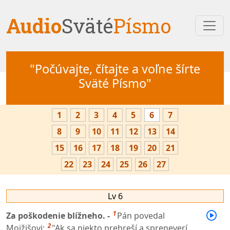
Audio
Sväté
Písmo
"Počúvajte, čítajte a voľne šírte
Sväté Písmo"
1
2
3
4
5
6
7
8
9
10
11
12
13
14
15
16
17
18
19
20
21
22
23
24
25
26
27
Lv 6
1
Za poškodenie blížneho. -
Pán povedal
2
Mojžišovi:
"Ak sa niekto prehreší a spreneverí