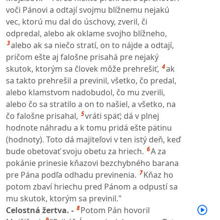
voči Pánovi a odtají svojmu blížnemu nejakú
vec, ktorú mu dal do úschovy, zveril, či
odpredal, alebo ak oklame svojho blížneho,
3
alebo ak sa niečo stratí, on to nájde a odtají,
pričom ešte aj falošne prisahá pre nejaký
4
skutok, ktorým sa človek môže prehrešiť,
ak
sa takto prehrešil a previnil, všetko, čo predal,
alebo klamstvom nadobudol, čo mu zverili,
alebo čo sa stratilo a on to našiel, a všetko, na
5
čo falošne prisahal,
vráti späť; dá v plnej
hodnote náhradu a k tomu pridá ešte pätinu
(hodnoty). Toto dá majiteľovi v ten istý deň, keď
6
bude obetovať svoju obetu za hriech.
A za
pokánie prinesie kňazovi bezchybného barana
7
pre Pána podľa odhadu previnenia.
Kňaz ho
potom zbaví hriechu pred Pánom a odpustí sa
mu skutok, ktorým sa previnil."
8
Celostná žertva. -
Potom Pán hovoril
9