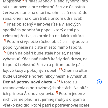
Mojžišovi:
"Prikáž Áronovi a jeho synom: Toto
sú ustanovenia pre celostnú žertvu: Celostná
žertva zostane na oltári na ohni celú noc až do
rána, oheň na oltári treba pritom udržiavať.
10
Kňaz oblečený v ľanovej ríze a v ľanových
spodkách poodhŕňa popol, ktorý ostal po
celostnej žertve, a zhrnie ho neďaleko oltára.
11
Potom si vyzlečie rúcho, oblečie si iný odev a
popol vynesie na čisté miesto mimo tábora.
12
Oheň na oltári bude stále horieť, nesmie
vyhasnúť. Kňaz naň naloží každý deň dreva, na
to položí celostnú žertvu a pritom bude páliť
13
lojové kusy z pokojných obiet.
Oheň na oltári
bude ustavične horieť, nikdy nesmie vyhasnúť.
14
Denná potravinová obeta. -
A toto sú
ustanovenia o potravinových obetách: Na oltár
15
ich prinesú Áronovi synovia.
Potom jeden z
nich vezme plnú hrsť jemnej múky s olejom a
všetko kadidlo, ktoré patrí k potravinovej obete,