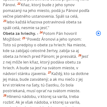
22
Pánovi.
Kňaz, ktorý bude z jeho synov
pomazaný na jeho miesto, podá ju Pánovi podľa
večne platného ustanovenia. Spáli sa celá,
23
lebo každá kňazova potravinová obeta sa
spáli celá, nesmie sa jesť."
24
Obeta za hriechy. -
Potom Pán hovoril
25
Mojžišovi:
"Povedz Áronovi a jeho synom:
Toto sú predpisy o obete za hriech: Na mieste,
kde sa zabíjajú celostné žertvy, zabíja sa aj
26
obeta za hriech pred Pánom; je presvätá.
Jesť
z nej môže len kňaz, ktorý podáva obetu za
hriech. A bude sa jesť na svätom mieste, v
27
nádvorí stánku zjavenia.
Každý, kto sa dotkne
jej mäsa, bude zasvätený; a ak mu niečo z jej
krvi striekne na šaty, tú čiastku, čo bola
postriekaná, musí oprať na svätom mieste.
28
Hlinenú nádobu, v ktorej sa varila, treba
rozbiť. Ak je však nádoba, v ktorej sa varila,