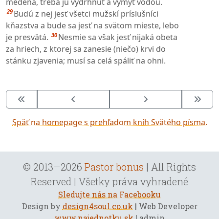
medená, treba ju vydrhnúť a vymyť vodou.
29
Budú z nej jesť všetci mužskí príslušníci
kňazstva a bude sa jesť na svätom mieste, lebo
30
je presvätá.
Nesmie sa však jesť nijaká obeta
za hriech, z ktorej sa zanesie (niečo) krvi do
stánku zjavenia; musí sa celá spáliť na ohni.
Späť na homepage s prehľadom kníh Svätého písma.
© 2013–2026
Pastor bonus
| All Rights
Reserved | Všetky práva vyhradené
Sledujte nás na Facebooku
Design by
design4soul.co.uk
| Web Developer
www.najednotku.sk
| admin