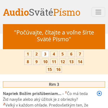
Audio
Sväté
Písmo
"Počúvajte, čítajte a voľne šírte
Sväté Písmo"
1
2
3
4
5
6
7
8
9
10
11
12
13
14
15
16
Rim 3
1
Napriek Božím prisľúbeniam… -
Čo má teda
Žid navyše alebo aký úžitok je z obriezky?
2
Veľký v každom ohľade. Predovšetkým ten, že