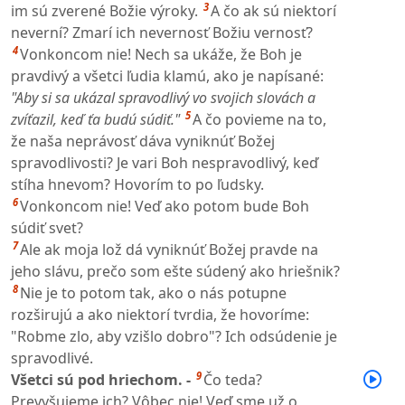
3
im sú zverené Božie výroky.
A čo ak sú niektorí
neverní? Zmarí ich nevernosť Božiu vernosť?
4
Vonkoncom nie! Nech sa ukáže, že Boh je
pravdivý a všetci ľudia klamú, ako je napísané:
"Aby si sa ukázal spravodlivý vo svojich slovách a
5
zvíťazil, keď ťa budú súdiť."
A čo povieme na to,
že naša neprávosť dáva vyniknúť Božej
spravodlivosti? Je vari Boh nespravodlivý, keď
stíha hnevom? Hovorím to po ľudsky.
6
Vonkoncom nie! Veď ako potom bude Boh
súdiť svet?
7
Ale ak moja lož dá vyniknúť Božej pravde na
jeho slávu, prečo som ešte súdený ako hriešnik?
8
Nie je to potom tak, ako o nás potupne
rozširujú a ako niektorí tvrdia, že hovoríme:
"Robme zlo, aby vzišlo dobro"? Ich odsúdenie je
spravodlivé.
9
Všetci sú pod hriechom. -
Čo teda?
Prevyšujeme ich? Vôbec nie! Veď sme už o