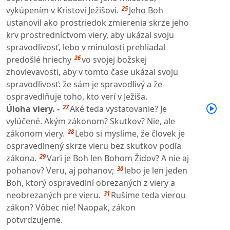
25
vykúpením v Kristovi Ježišovi.
Jeho Boh
ustanovil ako prostriedok zmierenia skrze jeho
krv prostredníctvom viery, aby ukázal svoju
spravodlivosť, lebo v minulosti prehliadal
26
predošlé hriechy
vo svojej božskej
zhovievavosti, aby v tomto čase ukázal svoju
spravodlivosť: že sám je spravodlivý a že
ospravedlňuje toho, kto verí v Ježiša.
27
Úloha viery. -
Aké teda vystatovanie? Je
vylúčené. Akým zákonom? Skutkov? Nie, ale
28
zákonom viery.
Lebo si myslíme, že človek je
ospravedlnený skrze vieru bez skutkov podľa
29
zákona.
Vari je Boh len Bohom Židov? A nie aj
30
pohanov? Veru, aj pohanov;
lebo je len jeden
Boh, ktorý ospravedlní obrezaných z viery a
31
neobrezaných pre vieru.
Rušíme teda vierou
zákon? Vôbec nie! Naopak, zákon
potvrdzujeme.