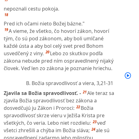
nepoznali cestu pokoja.
18
Pred ich očami nieto Božej bázne."
19
A vieme, že všetko, čo hovorí zákon, hovorí
tým, čo sú pod zákonom, aby boli umlčané
každé ústa a aby bol celý svet pred Bohom
20
usvedčený z viny.
Lebo zo skutkov podľa
zákona nebude pred ním ospravedlnený nijaký
človek. Veď len zo zákona je poznanie hriechu.
B. Božia spravodlivosť a viera,
3,21-31
21
Zjavila sa Božia spravodlivosť. -
Ale teraz sa
zjavila Božia spravodlivosť bez zákona a
22
dosvedčujú ju Zákon i Proroci:
Božia
spravodlivosť skrze vieru v Ježiša Krista pre
23
všetkých, čo veria. Lebo niet rozdielu:
veď
24
všetci zhrešili a chýba im Božia sláva;
ale sú
ospravedlnení zadarmo jeho milosťou,