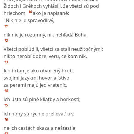
Židoch i Grékoch vyhlásili, že všetci sú pod
10
hriechom,
ako je napísané:
"Nik nie je spravodlivý,
11
nik nie je rozumný, nik nehľadá Boha.
12
Všetci poblúdili, všetci sa stali neužitočnými:
nikto nerobí dobre, veru, celkom nik.
13
Ich hrtan je ako otvorený hrob,
svojimi jazykmi hovoria ľstivo,
za perami majú jed vreteníc,
14
ich ústa sú plné kliatby a horkosti;
15
ich nohy sú rýchle prelievať krv,
16
na ich cestách skaza a nešťastie;
17