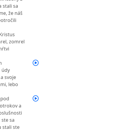
 stali sa
me, že náš
otročili
Kristus
rel, zomrel
mŕtvi
m
e údy
 a svoje
mi, lebo
 pod
 otrokov a
oslušnosti
 ste sa
stali ste