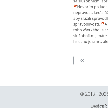
sa služobníkmi spra
19
Hovorím po ľudsk
neprávosť, keď slúž
aby slúžili spravodl
21
spravodlivosti.
A
toho všetkého je s
služobníkmi, máte 
hriechu je smrť, ale
© 2013–202
Design 