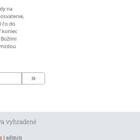
údy na
posvätenie,
í čo do
ď koniec
a Božími
 mzdou
áva vyhradené
k
| admin