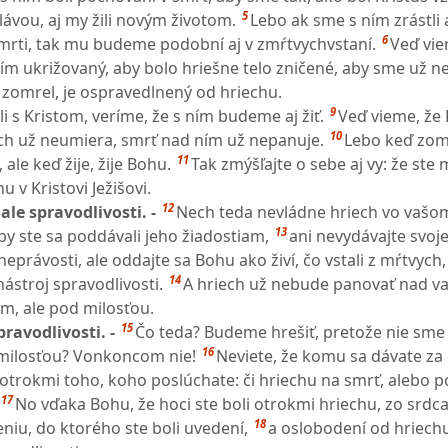
5
ávou, aj my žili novým životom.
Lebo ak sme s ním zrástli a
6
rti, tak mu budeme podobní aj v zmŕtvychvstaní.
Veď vie
ním ukrižovaný, aby bolo hriešne telo zničené, aby sme už ne
 zomrel, je ospravedlnený od hriechu.
9
i s Kristom, veríme, že s ním budeme aj žiť.
Veď vieme, že 
10
ch už neumiera, smrť nad ním už nepanuje.
Lebo keď zom
11
ale keď žije, žije Bohu.
Tak zmýšľajte o sebe aj vy: že ste 
u v Kristovi Ježišovi.
12
ale spravodlivosti. -
Nech teda nevládne hriech vo vašo
13
by ste sa poddávali jeho žiadostiam,
ani nevydávajte svoj
neprávosti, ale oddajte sa Bohu ako živí, čo vstali z mŕtvych,
14
ástroj spravodlivosti.
A hriech už nebude panovať nad va
m, ale pod milosťou.
15
ravodlivosti. -
Čo teda? Budeme hrešiť, pretože nie sme
16
milosťou? Vonkoncom nie!
Neviete, že komu sa dávate za
 otrokmi toho, koho poslúchate: či hriechu na smrť, alebo p
17
No vďaka Bohu, že hoci ste boli otrokmi hriechu, zo srdca
18
niu, do ktorého ste boli uvedení,
a oslobodení od hriechu 