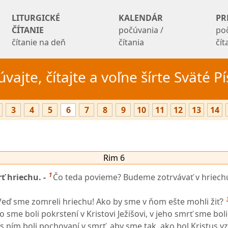
LITURGICKÉ
KALENDÁR
PR
ČÍTANIE
počúvania /
po
čítanie na deň
čítania
čí
vajte, čítajte a voľne šírte Sväté 
3
4
5
6
7
8
9
10
11
12
13
14
Rim 6
1
ť hriechu. -
Čo teda povieme? Budeme zotrvávať v hriechu
eď sme zomreli hriechu! Ako by sme v ňom ešte mohli žiť?
čo sme boli pokrstení v Kristovi Ježišovi, v jeho smrť sme bol
 ním boli pochovaní v smrť, aby sme tak, ako bol Kristus vz