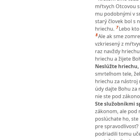
mŕtvych Otcovou sl
mu podobnými v sm
starý človek bol s 
7
hriechu.
Lebo kto
8
Ale ak sme zomrel
vzkriesený z mŕtvy
raz navždy hriechu, 
hriechu a žijete Boh
Neslúžte hriechu, 
smrteľnom tele, že
hriechu za nástroj 
údy dajte Bohu za n
nie ste pod zákono
Ste služobníkmi sp
zákonom, ale pod 
poslúchate ho, ste
pre spravodlivosť?
podriadili tomu uče