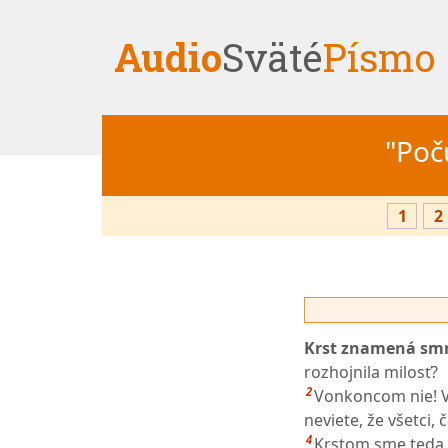
Audio
Sväté
Písmo
"Počú
1
2
Krst znamená smr
rozhojnila milosť?
2
Vonkoncom nie! V
neviete, že všetci, 
4
Krstom sme teda s