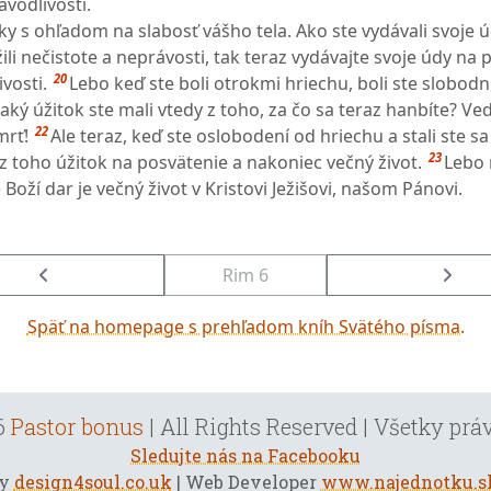
vodlivosti.
y s ohľadom na slabosť vášho tela. Ako ste vydávali svoje 
ili nečistote a neprávosti, tak teraz vydávajte svoje údy na 
20
ivosti.
Lebo keď ste boli otrokmi hriechu, boli ste slobodn
 aký úžitok ste mali vtedy z toho, za čo sa teraz hanbíte? Ve
22
mrť!
Ale teraz, keď ste oslobodení od hriechu a stali ste s
23
z toho úžitok na posvätenie a nakoniec večný život.
Lebo
 Boží dar je večný život v Kristovi Ježišovi, našom Pánovi.
Rim 6
Späť na homepage s prehľadom kníh Svätého písma.
6
Pastor bonus
| All Rights Reserved | Všetky pr
Sledujte nás na Facebooku
by
design4soul.co.uk
| Web Developer
www.najednotku.s