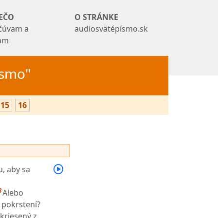
EČO
O STRÁNKE
čúvam a
audiosvätépísmo.sk
tam
Písmo"
15
16
, aby sa
3
Alebo
i pokrstení?
kriesený z