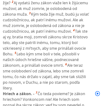
2
žije?
Aj vydatú ženu zákon viaže len k žijúcemu
mužovi; ak muž zomrie, je oslobodená od
3
zákona muža.
Kým teda žije muž, budú ju volať
cudzoložnicou, ak patrí inému mužovi. Ale ak
muž zomrie, je oslobodená od zákona a nie je
4
cudzoložnicou, ak patrí inému mužovi.
Tak ste
aj vy, bratia moji, zomreli zákonu skrze Kristovo
telo, aby ste patrili inému, tomu, ktorý bol
vzkriesený z mŕtvych, aby sme prinášali ovocie
5
Bohu.
Lebo kým sme boli v tele, pôsobili v
našich údoch hriešne vášne, podnecované
6
zákonom, a prinášali ovocie smrti.
Ale teraz
sme oslobodení od zákona, lebo sme zomreli
tomu, čo nás držalo v zajatí, aby sme tak slúžili
po novom, v Duchu, a nie po starom, podľa
litery.
7
Hriech a zákon. -
Čo teda povieme? Je zákon
hriechom? Vonkoncom nie! Ale hriech som
poznal iba skrze zákon; veď by som nevedel o