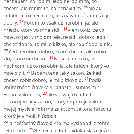
nechápem, čo robím, lebo nerobím to, čo
16
chcem, ale robím to, čo nenávidím.
No ak
robím to, čo nechcem, priznávam zákonu, že je
17
dobrý.
Potom to však už nerobím ja, ale
18
hriech, ktorý vo mne sídli.
Viem totiž, že vo
mne, to jest v mojom tele, nesídli dobro; lebo
chcieť dobro, to mi je blízko, ale robiť dobro nie.
19
Veď nerobím dobro, ktoré chcem, ale robím
20
zlo, ktoré nechcem.
No ak robím to, čo
nechcem, už to nerobím ja, ale hriech, ktorý vo
21
mne sídli.
Badám teda taký zákon, že keď
22
chcem robiť dobro, je mi blízko zlo.
Podľa
vnútorného človeka s radosťou súhlasím s
23
Božím zákonom;
ale vo svojich údoch
pozorujem iný zákon, ktorý odporuje zákonu
mojej mysle a robí ma zajatcom zákona hriechu,
ktorý je v mojich údoch.
24
Ja nešťastný človek! Kto ma vyslobodí z tohto
25
tela smrti?
Ale nech je Bohu vďaka skrze Ježiša