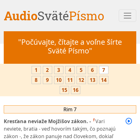
Audio
Sväté
Písmo
"Počúvajte, čítajte a voľne šírte
Sväté Písmo"
1
2
3
4
5
6
7
8
9
10
11
12
13
14
15
16
Rim 7
1
Kresťana neviaže Mojžišov zákon. -
Vari
neviete, bratia - veď hovorím takým, čo poznajú
zákon -, že zákon panuje nad človekom, dokiaľ