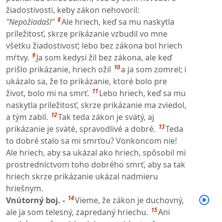
žiadostivosti, keby zákon nehovoril:
8
"Nepožiadaš!"
Ale hriech, keď sa mu naskytla
príležitosť, skrze prikázanie vzbudil vo mne
všetku žiadostivosť; lebo bez zákona bol hriech
9
mŕtvy.
Ja som kedysi žil bez zákona, ale keď
10
prišlo prikázanie, hriech ožil
a ja som zomrel; i
ukázalo sa, že to prikázanie, ktoré bolo pre
11
život, bolo mi na smrť.
Lebo hriech, keď sa mu
naskytla príležitosť, skrze prikázanie ma zviedol,
12
a tým zabil.
Tak teda zákon je svätý, aj
13
prikázanie je sväté, spravodlivé a dobré.
Teda
to dobré stalo sa mi smrťou? Vonkoncom nie!
Ale hriech, aby sa ukázal ako hriech, spôsobil mi
prostredníctvom toho dobrého smrť, aby sa tak
hriech skrze prikázanie ukázal nadmieru
hriešnym.
14
Vnútorný boj. -
Vieme, že zákon je duchovný,
15
ale ja som telesný, zapredaný hriechu.
Ani