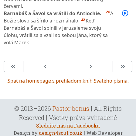
červami.
24
Barnabáš a Šavol sa vrátili do Antiochie. -
A
25
Božie slovo sa šírilo a rozmáhalo.
Keď
Barnabáš a Šavol splnili v Jeruzaleme svoju
úlohu, vrátili sa a vzali so sebou Jána, ktorý sa
volá Marek.
Späť na homepage s prehľadom kníh Svätého písma.
© 2013–2026
Pastor bonus
| All Rights
Reserved | Všetky práva vyhradené
Sledujte nás na Facebooku
Design by
design4soul.co.uk
| Web Developer