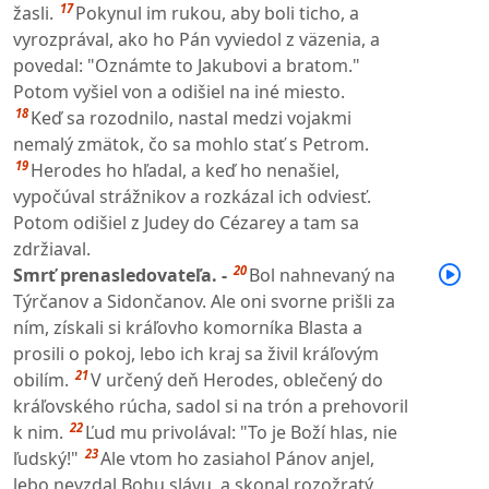
17
žasli.
Pokynul im rukou, aby boli ticho, a
vyrozprával, ako ho Pán vyviedol z väzenia, a
povedal: "Oznámte to Jakubovi a bratom."
Potom vyšiel von a odišiel na iné miesto.
18
Keď sa rozodnilo, nastal medzi vojakmi
nemalý zmätok, čo sa mohlo stať s Petrom.
19
Herodes ho hľadal, a keď ho nenašiel,
vypočúval strážnikov a rozkázal ich odviesť.
Potom odišiel z Judey do Cézarey a tam sa
zdržiaval.
20
Smrť prenasledovateľa. -
Bol nahnevaný na
Týrčanov a Sidončanov. Ale oni svorne prišli za
ním, získali si kráľovho komorníka Blasta a
prosili o pokoj, lebo ich kraj sa živil kráľovým
21
obilím.
V určený deň Herodes, oblečený do
kráľovského rúcha, sadol si na trón a prehovoril
22
k nim.
Ľud mu privolával: "To je Boží hlas, nie
23
ľudský!"
Ale vtom ho zasiahol Pánov anjel,
lebo nevzdal Bohu slávu, a skonal rozožratý