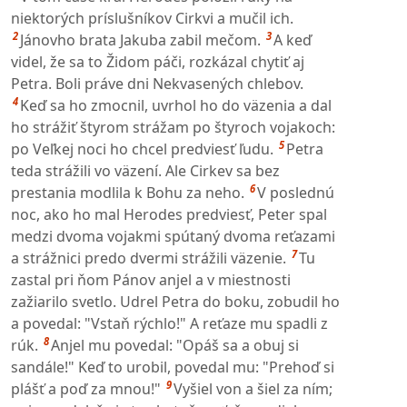
niektorých príslušníkov Cirkvi a mučil ich.
2
3
Jánovho brata Jakuba zabil mečom.
A keď
videl, že sa to Židom páči, rozkázal chytiť aj
Petra. Boli práve dni Nekvasených chlebov.
4
Keď sa ho zmocnil, uvrhol ho do väzenia a dal
ho strážiť štyrom strážam po štyroch vojakoch:
5
po Veľkej noci ho chcel predviesť ľudu.
Petra
teda strážili vo väzení. Ale Cirkev sa bez
6
prestania modlila k Bohu za neho.
V poslednú
noc, ako ho mal Herodes predviesť, Peter spal
medzi dvoma vojakmi spútaný dvoma reťazami
7
a strážnici predo dvermi strážili väzenie.
Tu
zastal pri ňom Pánov anjel a v miestnosti
zažiarilo svetlo. Udrel Petra do boku, zobudil ho
a povedal: "Vstaň rýchlo!" A reťaze mu spadli z
8
rúk.
Anjel mu povedal: "Opáš sa a obuj si
sandále!" Keď to urobil, povedal mu: "Prehoď si
9
plášť a poď za mnou!"
Vyšiel von a šiel za ním;