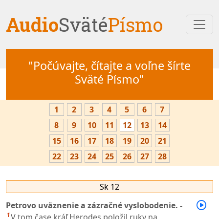
Audio
Sväté
Písmo
"Počúvajte, čítajte a voľne šírte
Sväté Písmo"
1
2
3
4
5
6
7
8
9
10
11
12
13
14
15
16
17
18
19
20
21
22
23
24
25
26
27
28
Sk 12
Petrovo uväznenie a zázračné vyslobodenie. -
1
V tom čase kráľ Herodes položil ruky na