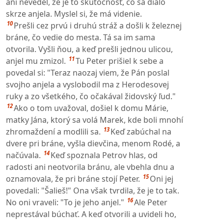
ani nevedel, že je to skutočnosť, čo sa dialo
skrze anjela. Myslel si, že má videnie.
10
Prešli cez prvú i druhú stráž a došli k železnej
bráne, čo vedie do mesta. Tá sa im sama
otvorila. Vyšli ňou, a keď prešli jednou ulicou,
11
anjel mu zmizol.
Tu Peter prišiel k sebe a
povedal si: "Teraz naozaj viem, že Pán poslal
svojho anjela a vyslobodil ma z Herodesovej
ruky a zo všetkého, čo očakával židovský ľud."
12
Ako o tom uvažoval, došiel k domu Márie,
matky Jána, ktorý sa volá Marek, kde boli mnohí
13
zhromaždení a modlili sa.
Keď zabúchal na
dvere pri bráne, vyšla dievčina, menom Rodé, a
14
načúvala.
Keď spoznala Petrov hlas, od
radosti ani neotvorila bránu, ale vbehla dnu a
15
oznamovala, že pri bráne stojí Peter.
Oni jej
povedali: "Šalieš!" Ona však tvrdila, že je to tak.
16
No oni vraveli: "To je jeho anjel."
Ale Peter
neprestával búchať. A keď otvorili a uvideli ho,