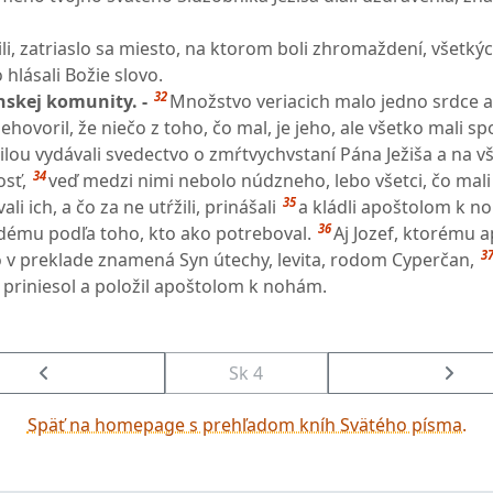
li, zatriaslo sa miesto, na ktorom boli zhromaždení, všetkýc
hlásali Božie slovo.
32
anskej komunity. -
Množstvo veriacich malo jedno srdce a
nehovoril, že niečo z toho, čo mal, je jeho, ale všetko mali sp
silou vydávali svedectvo o zmŕtvychvstaní Pána Ježiša a na v
34
osť,
veď medzi nimi nebolo núdzneho, lebo všetci, čo mali
35
i ich, a čo za ne utŕžili, prinášali
a kládli apoštolom k n
36
dému podľa toho, kto ako potreboval.
Aj Jozef, ktorému a
3
v preklade znamená Syn útechy, levita, rodom Cyperčan,
e priniesol a položil apoštolom k nohám.
Sk 4
Späť na homepage s prehľadom kníh Svätého písma.