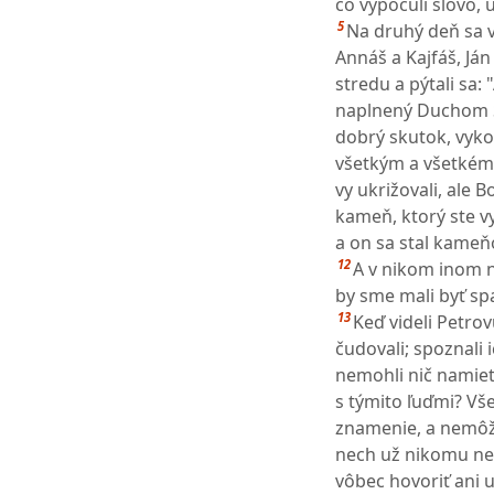
čo vypočuli slovo, u
5
Na druhý deň sa v
Annáš a Kajfáš, Ján
stredu a pýtali sa
naplnený Duchom Sv
dobrý skutok, vyko
všetkým a všetkému
vy ukrižovali, ale 
kameň, ktorý ste vy,
a on sa stal kame
12
A v nikom inom 
by sme mali byť sp
13
Keď videli Petrov
čudovali; spoznali i
nemohli nič namiet
s týmito ľuďmi? Vše
znamenie, a nemôž
nech už nikomu ne
vôbec hovoriť ani 