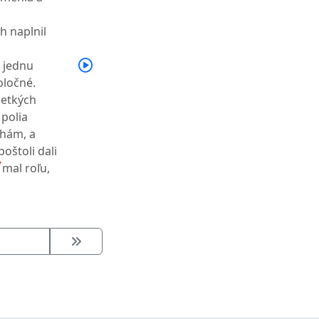
h naplnil
 jednu
oločné.
šetkých
 polia
ohám, a
poštoli dali
7
mal roľu,