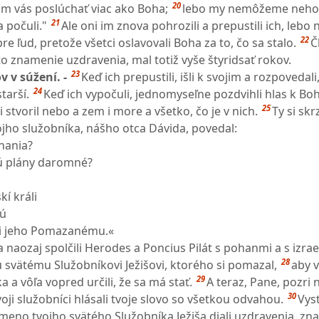
20
m vás poslúchať viac ako Boha;
lebo my nemôžeme nehov
21
a počuli."
Ale oni im znova pohrozili a prepustili ich, lebo 
22
pre ľud, pretože všetci oslavovali Boha za to, čo sa stalo.
Č
o znamenie uzdravenia, mal totiž vyše štyridsať rokov.
23
v v súžení. -
Keď ich prepustili, išli k svojim a rozpovedali
24
tarší.
Keď ich vypočuli, jednomyseľne pozdvihli hlas k Bo
25
si stvoril nebo a zem i more a všetko, čo je v nich.
Ty si sk
jho služobníka, nášho otca Dávida, povedal:
hania?
ú plány daromné?
í králi
jú
ti jeho Pomazanému.«
 naozaj spolčili Herodes a Poncius Pilát s pohanmi a s izra
28
 svätému Služobníkovi Ježišovi, ktorého si pomazal,
aby v
29
a a vôľa vopred určili, že sa má stať.
A teraz, Pane, pozri 
30
voji služobníci hlásali tvoje slovo so všetkou odvahou.
Vyst
 meno tvojho svätého Služobníka Ježiša diali uzdravenia, zn