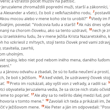
verili; a vzrástol počet mužov na päťtisíc.
 Jeruzaleme zhromaždili poprední muži, starší a zákonníci,
7
 a Alexander a všetci, čo boli z veľkňazského rodu,
postavil
8
: "Akou mocou alebo v mene koho ste to urobili?"
Vtedy im P
9
ätým, povedal: "Vodcovia ľudu a starší!
Ak nás dnes vyše
10
naný na chorom človeku, ako sa tento uzdravil,
nech je 
 izraelskému ľudu, že v mene Ježiša Krista Nazaretského, 
Boh ho vzkriesil z mŕtvych, stojí tento človek pred vami zdravý
 stavitelia, zavrhli,
ňom uholným.
niet spásy, lebo niet pod nebom iného mena, daného ľuďom
asení."
u a Jánovu odvahu a zbadali, že sú to ľudia neučení a prostí,
14
ch, že boli s Ježišom.
A keď videli, že uzdravený človek stoj
15
1
ať.
Preto im rozkázali, aby vyšli von z veľrady, a radili sa:
tci obyvatelia Jeruzalema vedia, že sa skrze nich stalo očivi
17
eme to poprieť.
Ale aby sa to nešírilo ďalej medzi ľud, p
18
hovoria v tomto mene."
Zavolali ich teda a prikázali im, 
19
učiť v Ježišovom mene.
Ale Peter a Ján im odpovedali: "Posú