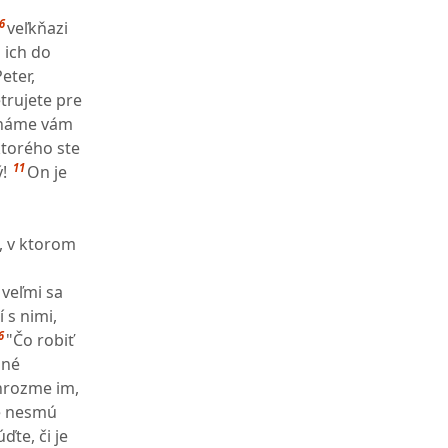
6
veľkňazi
i ich do
eter,
trujete pre
známe vám
ktorého ste
11
!
On je
, v ktorom
 veľmi sa
í s nimi,
6
"Čo robiť
dné
ohrozme im,
že nesmú
ďte, či je