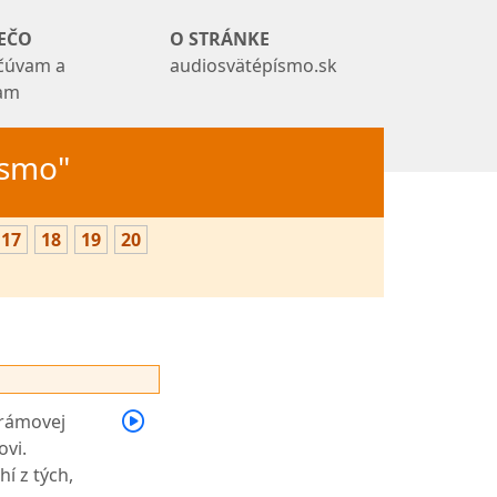
EČO
O STRÁNKE
čúvam a
audiosvätépísmo.sk
tam
Písmo"
17
18
19
20
chrámovej
ovi.
í z tých,