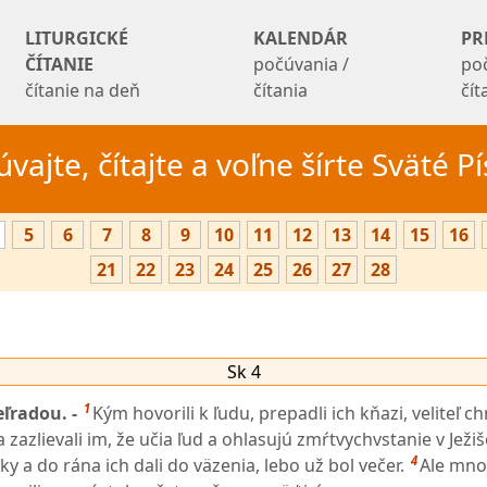
LITURGICKÉ
KALENDÁR
PR
ČÍTANIE
počúvania /
po
čítanie na deň
čítania
čí
vajte, čítajte a voľne šírte Sväté 
5
6
7
8
9
10
11
12
13
14
15
16
21
22
23
24
25
26
27
28
Sk 4
1
eľradou. -
Kým hovorili k ľudu, prepadli ich kňazi, veliteľ 
a zazlievali im, že učia ľud a ohlasujú zmŕtvychvstanie v Ježiš
4
uky a do rána ich dali do väzenia, lebo už bol večer.
Ale mnoh