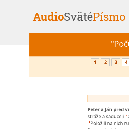
Audio
Sväté
Písmo
"Počú
1
2
3
4
Peter a Ján pred v
2
stráže a saduceji
3
Položili na nich r