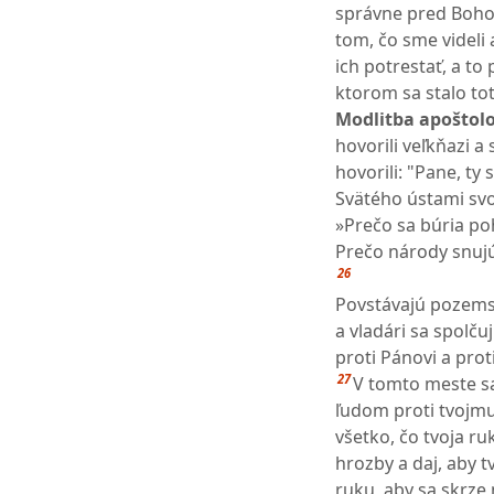
správne pred Boho
tom, čo sme videli 
ich potrestať, a to 
ktorom sa stalo tot
Modlitba apoštolo
hovorili veľkňazi a s
hovorili: "Pane, ty 
Svätého ústami svo
»Prečo sa búria po
Prečo národy snuj
26
Povstávajú pozemsk
a vladári sa spolču
proti Pánovi a pro
27
V tomto meste sa
ľudom proti tvojmu
všetko, čo tvoja ruk
hrozby a daj, aby t
ruku, aby sa skrze