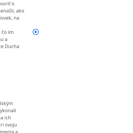
oriť o
nenašli, ako
lovek, na
, čo im
hu a
rze Ducha
elským
ykonali
na ich
ri svoju
amenia a