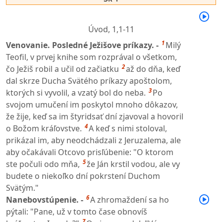
Úvod,
1,1-11
1
Venovanie. Posledné Ježišove príkazy. -
Milý
Teofil, v prvej knihe som rozprával o všetkom,
2
čo Ježiš robil a učil od začiatku
až do dňa, keď
dal skrze Ducha Svätého príkazy apoštolom,
3
ktorých si vyvolil, a vzatý bol do neba.
Po
svojom umučení im poskytol mnoho dôkazov,
že žije, keď sa im štyridsať dní zjavoval a hovoril
4
o Božom kráľovstve.
A keď s nimi stoloval,
prikázal im, aby neodchádzali z Jeruzalema, ale
aby očakávali Otcovo prisľúbenie: "O ktorom
5
ste počuli odo mňa,
že Ján krstil vodou, ale vy
budete o niekoľko dní pokrstení Duchom
Svätým."
6
Nanebovstúpenie. -
A zhromaždení sa ho
pýtali: "Pane, už v tomto čase obnovíš
7