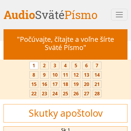
Audio
Sväté
Písmo
"Počúvajte, čítajte a voľne šírte
Sväté Písmo"
1
2
3
4
5
6
7
8
9
10
11
12
13
14
15
16
17
18
19
20
21
22
23
24
25
26
27
28
Skutky apoštolov
Sk 1