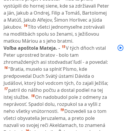
vystúpili do hornej siene, kde sa zdržiavali Peter
a Ján, Jakub a Ondrej, Filip a Tomáš, Bartolomej
a Matúš, Jakub Alfejov, Šimon Horlivec a Júda
14
Jakubov.
Títo všetci jednomyseľne zotrvávali
na modlitbách spolu so ženami, s Ježišovou
matkou Máriou a s jeho bratmi.
15
Voľba apoštola Mateja. -
V tých dňoch vstal
Peter uprostred bratov - bolo tam
zhromaždených asi stodvadsať ľudí - a povedal:
16
"Bratia, muselo sa splniť Písmo, kde
predpovedal Duch Svätý ústami Dávida o
Judášovi, ktorý bol vodcom tých, čo zajali Ježiša;
17
patril do nášho počtu a dostal podiel na tej
18
istej službe.
On nadobudol pole z odmeny za
neprávosť. Spadol dolu, rozpukol sa a vyšli z
19
neho všetky vnútornosti.
Dozvedeli sa o tom
všetci obyvatelia Jeruzalema, a preto pole
nazvali vo svojej reči Akeldamach, to znamená
20