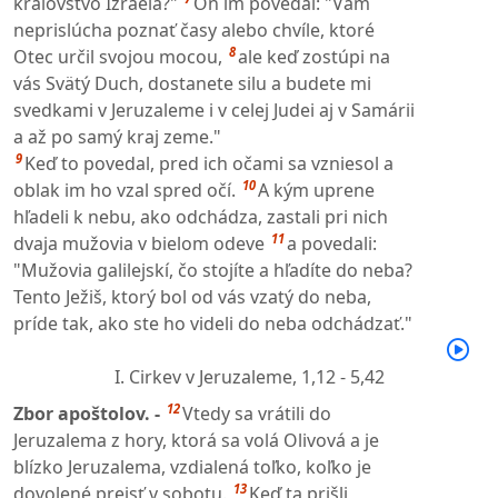
kráľovstvo Izraela?"
On im povedal: "Vám
neprislúcha poznať časy alebo chvíle, ktoré
8
Otec určil svojou mocou,
ale keď zostúpi na
vás Svätý Duch, dostanete silu a budete mi
svedkami v Jeruzaleme i v celej Judei aj v Samárii
a až po samý kraj zeme."
9
Keď to povedal, pred ich očami sa vzniesol a
10
oblak im ho vzal spred očí.
A kým uprene
hľadeli k nebu, ako odchádza, zastali pri nich
11
dvaja mužovia v bielom odeve
a povedali:
"Mužovia galilejskí, čo stojíte a hľadíte do neba?
Tento Ježiš, ktorý bol od vás vzatý do neba,
príde tak, ako ste ho videli do neba odchádzať."
I. Cirkev v Jeruzaleme,
1,12 - 5,42
12
Zbor apoštolov. -
Vtedy sa vrátili do
Jeruzalema z hory, ktorá sa volá Olivová a je
blízko Jeruzalema, vzdialená toľko, koľko je
13
dovolené prejsť v sobotu.
Keď ta prišli,