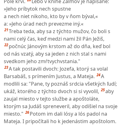
Pole krvi.
Lebo v knihe Žalmov je napísané:
»Jeho príbytok nech spustne
a nech niet nikoho, kto by v ňom býval,«
a: »Jeho úrad nech prevezme iný.«
21
Treba teda, aby sa z týchto mužov, čo boli s
nami celý čas, keď medzi nami žil Pán Ježiš,
22
počnúc Jánovým krstom až do dňa, keď bol
od nás vzatý, aby sa jeden z nich stal s nami
svedkom jeho zmŕtvychvstania."
23
A tak postavili dvoch: Jozefa, ktorý sa volal
24
Barsabáš, s prímením Justus, a Mateja.
A
modlili sa: "Pane, ty poznáš srdcia všetkých ľudí;
25
ukáž, ktorého z týchto dvoch si si vyvolil,
aby
zaujal miesto v tejto službe a apoštoláte,
ktorým sa Judáš spreneveril, aby odišiel na svoje
26
miesto."
Potom im dali lósy a lós padol na
Mateja. I pripočítali ho k jedenástim apoštolom.