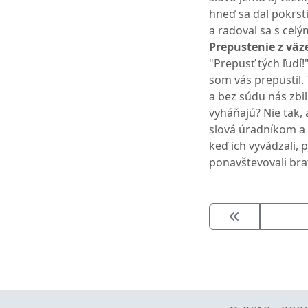
hneď sa dal pokrsti
a radoval sa s cel
Prepustenie z väze
"Prepusť tých ľudí!
som vás prepustil. 
a bez súdu nás zbil
vyháňajú? Nie tak, 
slová úradníkom a o
keď ich vyvádzali, p
ponavštevovali brat