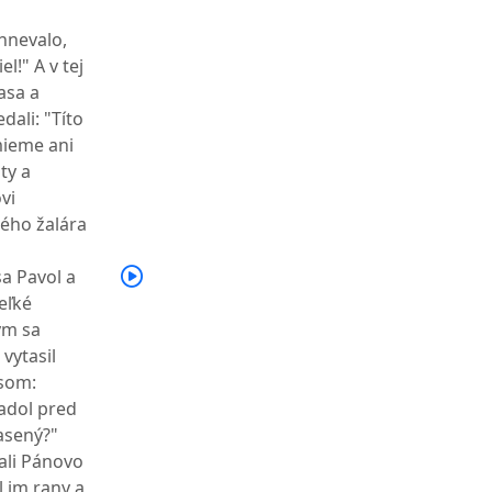
hnevalo,
l!" A v tej
lasa a
dali: "Títo
mieme ani
ty a
vi
ného žalára
sa Pavol a
eľké
ým sa
vytasil
asom:
padol pred
pasený?"
ali Pánovo
l im rany a