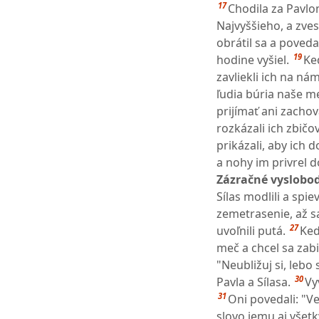
17
Chodila za Pavlo
Najvyššieho, a zve
obrátil sa a povedal
19
hodine vyšiel.
Keď
zavliekli ich na ná
ľudia búria naše me
prijímať ani zachov
rozkázali ich zbičov
prikázali, aby ich d
a nohy im privrel d
Zázračné vyslobod
Sílas modlili a spi
zemetrasenie, až sa
27
uvoľnili putá.
Keď
meč a chcel sa zabiť
"Neubližuj si, lebo 
30
Pavla a Sílasa.
Vy
31
Oni povedali: "Ve
slovo jemu aj všetk