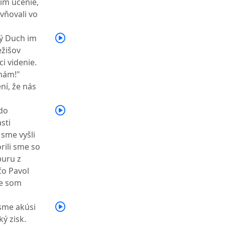
im učenie,
evňovali vo
tý Duch im
ežišov
i videnie.
nám!"
ní, že nás
 do
asti
sme vyšli
rili sme so
puru z
 čo Pavol
že som
 sme akúsi
ý zisk.