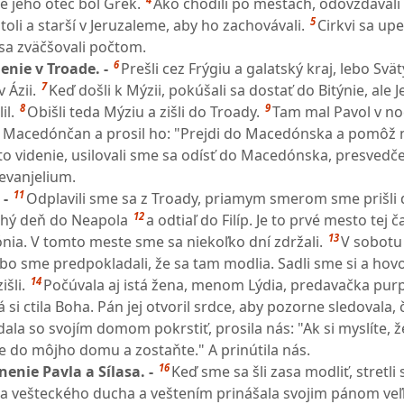
že jeho otec bol Grék.
Ako chodili po mestách, odovzdávali 
5
toli a starší v Jeruzaleme, aby ho zachovávali.
Cirkvi sa up
 sa zväčšovali počtom.
6
enie v Troade. -
Prešli cez Frýgiu a galatský kraj, lebo Svä
7
 Ázii.
Keď došli k Mýzii, pokúšali sa dostať do Bitýnie, ale J
8
9
il.
Obišli teda Mýziu a zišli do Troady.
Tam mal Pavol v noc
i Macedónčan a prosil ho: "Prejdi do Macedónska a pomôž 
o videnie, usilovali sme sa odísť do Macedónska, presvedče
 evanjelium.
11
 -
Odplavili sme sa z Troady, priamym smerom sme prišli
12
uhý deň do Neapola
a odtiaľ do Filíp. Je to prvé mesto tej č
13
ia. V tomto meste sme sa niekoľko dní zdržali.
V sobotu 
ebo sme predpokladali, že sa tam modlia. Sadli sme si a hovo
14
šli.
Počúvala aj istá žena, menom Lýdia, predavačka pur
á si ctila Boha. Pán jej otvoril srdce, aby pozorne sledovala,
dala so svojím domom pokrstiť, prosila nás: "Ak si myslíte, 
e do môjho domu a zostaňte." A prinútila nás.
16
enie Pavla a Sílasa. -
Keď sme sa šli zasa modliť, stretli
la vešteckého ducha a veštením prinášala svojim pánom veľk