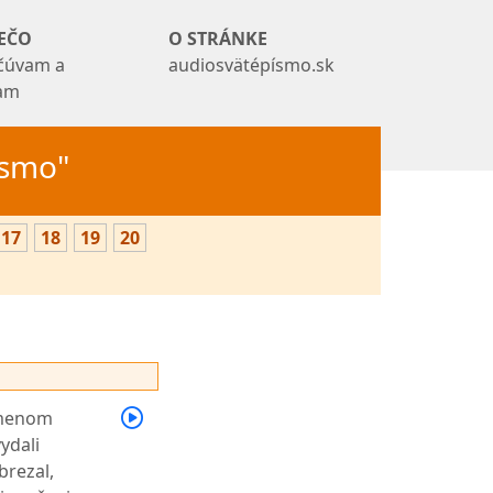
EČO
O STRÁNKE
čúvam a
audiosvätépísmo.sk
tam
Písmo"
17
18
19
20
k menom
ydali
brezal,