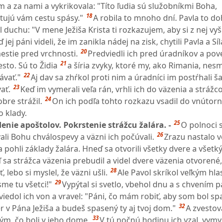
m a za nami a vykrikovala: "Títo ľudia sú služobníkmi Boha,
18
stujú vám cestu spásy."
A robila to mnoho dní. Pavla to do
 duchu: "V mene Ježiša Krista ti rozkazujem, aby si z nej vyšie
 jej páni videli, že im zanikla nádej na zisk, chytili Pavla a Sí
20
mestie pred vrchnosti.
Predviedli ich pred úradníkov a pove
21
sto. Sú to Židia
a šíria zvyky, ktoré my, ako Rimania, nes
22
ávať."
Aj dav sa zhŕkol proti nim a úradníci im postŕhali ša
23
ať.
Keď im vymerali veľa rán, vrhli ich do väzenia a strážco
24
obre strážil.
On ich podľa tohto rozkazu vsadil do vnútor
o klady.
25
enie apoštolov. Pokrstenie strážcu žalára. -
O polnoci 
26
evali Bohu chválospevy a väzni ich počúvali.
Zrazu nastalo v
 pohli základy žalára. Hneď sa otvorili všetky dvere a všetk
 sa strážca väzenia prebudil a videl dvere väzenia otvorené, 
28
, lebo si myslel, že väzni ušli.
Ale Pavol skríkol veľkým hl
29
sme tu všetci!"
Vypýtal si svetlo, vbehol dnu a s chvením 
viedol ich von a vravel: "Páni, čo mám robiť, aby som bol s
32
r v Pána Ježiša a budeš spasený ty aj tvoj dom."
A zvestov
33
ým, čo boli v jeho dome.
V tú nočnú hodinu ich vzal, vymy