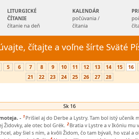
LITURGICKÉ
KALENDÁR
PR
ČÍTANIE
počúvania /
po
čítanie na deň
čítania
čí
vajte, čítajte a voľne šírte Sväté 
5
6
7
8
9
10
11
12
13
14
15
16
21
22
23
24
25
26
27
28
Sk 16
1
imoteja. -
Prišiel aj do Derbe a Lystry. Tam bol istý učení
2
ej Židovky, ale otec bol Grék.
Bratia v Lystre a v Ikóniu mu v
hcel, aby šiel s ním, a kvôli Židom, čo tam bývali, ho vzal a o
4