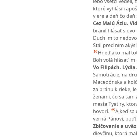
lebo všetci vedeli, 
ktoré vyhlásili apoš
viere a deň čo deň
Cez Malú Áziu. Vid
bránil hlásať slovo v
Duch im to nedovol
Stál pred ním akýs
10
Hneď ako mal tot
Boh volá hlásať im
Vo Filipách. Lýdia.
Samotrácie, na dr
Macedónska a kolón
za bránu k rieke, l
ženami, čo sa tam zi
mesta Tyatiry, ktor
15
hovorí.
A keď sa 
verná Pánovi, poďt
Zbičovanie a uväzn
dievčinu, ktorá ma