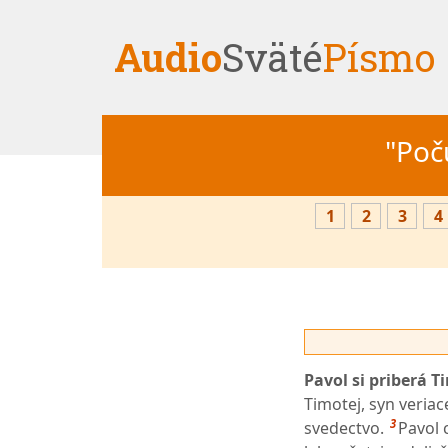
Audio
Sväté
Písmo
"Počú
1
2
3
4
Pavol si priberá T
Timotej, syn veriac
3
svedectvo.
Pavol c