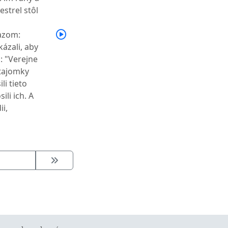
strel stôl
kazom:
kázali, aby
: "Verejne
otajomky
li tieto
ili ich. A
ii,