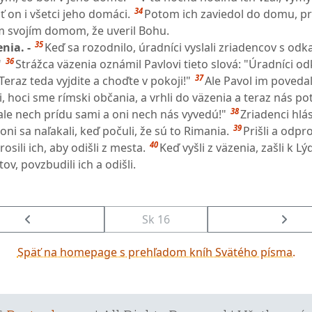
34
ť on i všetci jeho domáci.
Potom ich zaviedol do domu, pre
ým svojím domom, že uveril Bohu.
35
nia. -
Keď sa rozodnilo, úradníci vyslali zriadencov s od
36
"
Strážca väzenia oznámil Pavlovi tieto slová: "Úradníci od
37
Teraz teda vyjdite a choďte v pokoji!"
Ale Pavol im povedal
i, hoci sme rímski občania, a vrhli do väzenia a teraz nás p
38
ale nech prídu sami a oni nech nás vyvedú!"
Zriadenci hlási
39
ni sa naľakali, keď počuli, že sú to Rimania.
Prišli a odpros
40
rosili ich, aby odišli z mesta.
Keď vyšli z väzenia, zašli k Lýd
ov, povzbudili ich a odišli.
Sk 16
Späť na homepage s prehľadom kníh Svätého písma.