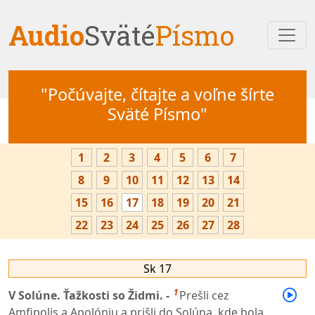
Audio
Sväté
Písmo
"Počúvajte, čítajte a voľne šírte
Sväté Písmo"
1
2
3
4
5
6
7
8
9
10
11
12
13
14
15
16
17
18
19
20
21
22
23
24
25
26
27
28
Sk 17
1
V Solúne. Ťažkosti so Židmi. -
Prešli cez
Amfipolis a Apolóniu a prišli do Solúna, kde bola