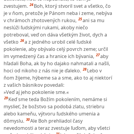
24
zvestujem.
Boh, ktorý stvoril svet a všetko, čo
je v ňom, pretože je Pánom neba i zeme, nebýva
25
v chrámoch zhotovených rukou,
ani sa mu
neslúži ľudskými rukami, akoby niečo
potreboval, veď on dáva všetkým život, dych a
26
všetko
a z jedného urobil celé ľudské
pokolenie, aby obývalo celý povrch zeme; určil
27
im vymedzený čas a hranice ich bývania,
aby
hľadali Boha, ak by ho dajako nahmatali a našli,
28
hoci od nikoho z nás nie je ďaleko.
Lebo v
ňom žijeme, hýbeme sa a sme, ako to aj niektorí
z vašich básnikov povedali:
»Veď aj jeho pokolenie sme.«
29
Keď sme teda Božím pokolením, nemáme si
myslieť, že božstvo sa podobá zlatu, striebru
alebo kameňu, výtvoru ľudského umenia a
30
dômyslu.
Ale Boh prehliadol časy
nevedomosti a teraz zvestuje ľuďom, aby všetci
31