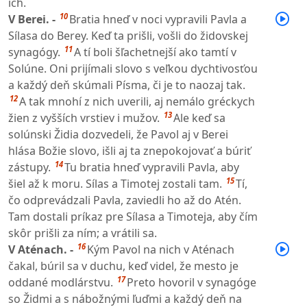
ich.
10
V Berei. -
Bratia hneď v noci vypravili Pavla a
Sílasa do Berey. Keď ta prišli, vošli do židovskej
11
synagógy.
A tí boli šľachetnejší ako tamtí v
Solúne. Oni prijímali slovo s veľkou dychtivosťou
a každý deň skúmali Písma, či je to naozaj tak.
12
A tak mnohí z nich uverili, aj nemálo gréckych
13
žien z vyšších vrstiev i mužov.
Ale keď sa
solúnski Židia dozvedeli, že Pavol aj v Berei
hlása Božie slovo, išli aj ta znepokojovať a búriť
14
zástupy.
Tu bratia hneď vypravili Pavla, aby
15
šiel až k moru. Sílas a Timotej zostali tam.
Tí,
čo odprevádzali Pavla, zaviedli ho až do Atén.
Tam dostali príkaz pre Sílasa a Timoteja, aby čím
skôr prišli za ním; a vrátili sa.
16
V Aténach. -
Kým Pavol na nich v Aténach
čakal, búril sa v duchu, keď videl, že mesto je
17
oddané modlárstvu.
Preto hovoril v synagóge
so Židmi a s nábožnými ľuďmi a každý deň na