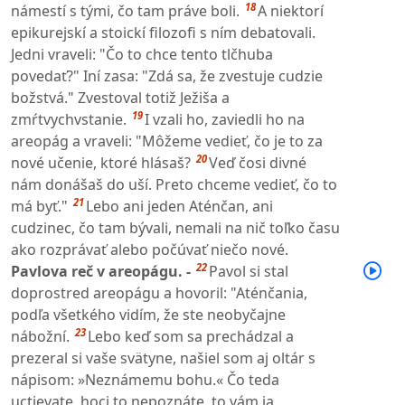
18
námestí s tými, čo tam práve boli.
A niektorí
epikurejskí a stoickí filozofi s ním debatovali.
Jedni vraveli: "Čo to chce tento tlčhuba
povedať?" Iní zasa: "Zdá sa, že zvestuje cudzie
božstvá." Zvestoval totiž Ježiša a
19
zmŕtvychvstanie.
I vzali ho, zaviedli ho na
areopág a vraveli: "Môžeme vedieť, čo je to za
20
nové učenie, ktoré hlásaš?
Veď čosi divné
nám donášaš do uší. Preto chceme vedieť, čo to
21
má byť."
Lebo ani jeden Aténčan, ani
cudzinec, čo tam bývali, nemali na nič toľko času
ako rozprávať alebo počúvať niečo nové.
22
Pavlova reč v areopágu. -
Pavol si stal
doprostred areopágu a hovoril: "Aténčania,
podľa všetkého vidím, že ste neobyčajne
23
nábožní.
Lebo keď som sa prechádzal a
prezeral si vaše svätyne, našiel som aj oltár s
nápisom: »Neznámemu bohu.« Čo teda
uctievate, hoci to nepoznáte, to vám ja