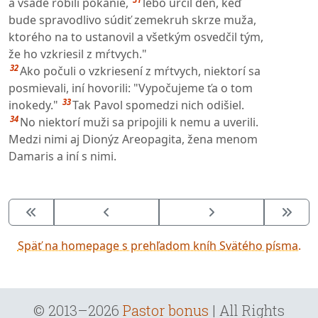
a všade robili pokánie,
lebo určil deň, keď
bude spravodlivo súdiť zemekruh skrze muža,
ktorého na to ustanovil a všetkým osvedčil tým,
že ho vzkriesil z mŕtvych."
32
Ako počuli o vzkriesení z mŕtvych, niektorí sa
posmievali, iní hovorili: "Vypočujeme ťa o tom
33
inokedy."
Tak Pavol spomedzi nich odišiel.
34
No niektorí muži sa pripojili k nemu a uverili.
Medzi nimi aj Dionýz Areopagita, žena menom
Damaris a iní s nimi.
Späť na homepage s prehľadom kníh Svätého písma.
© 2013–2026
Pastor bonus
| All Rights