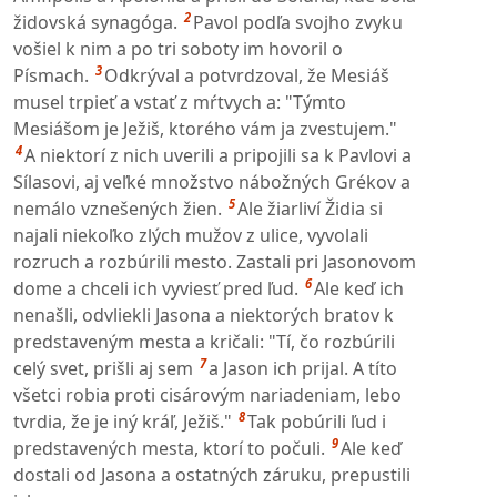
2
židovská synagóga.
Pavol podľa svojho zvyku
vošiel k nim a po tri soboty im hovoril o
3
Písmach.
Odkrýval a potvrdzoval, že Mesiáš
musel trpieť a vstať z mŕtvych a: "Týmto
Mesiášom je Ježiš, ktorého vám ja zvestujem."
4
A niektorí z nich uverili a pripojili sa k Pavlovi a
Sílasovi, aj veľké množstvo nábožných Grékov a
5
nemálo vznešených žien.
Ale žiarliví Židia si
najali niekoľko zlých mužov z ulice, vyvolali
rozruch a rozbúrili mesto. Zastali pri Jasonovom
6
dome a chceli ich vyviesť pred ľud.
Ale keď ich
nenašli, odvliekli Jasona a niektorých bratov k
predstaveným mesta a kričali: "Tí, čo rozbúrili
7
celý svet, prišli aj sem
a Jason ich prijal. A títo
všetci robia proti cisárovým nariadeniam, lebo
8
tvrdia, že je iný kráľ, Ježiš."
Tak pobúrili ľud i
9
predstavených mesta, ktorí to počuli.
Ale keď
dostali od Jasona a ostatných záruku, prepustili