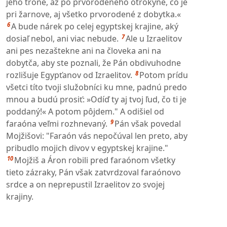
jeho tróne, až po prvorodeného otrokyne, čo je
pri žarnove, aj všetko prvorodené z dobytka.«
6
A bude nárek po celej egyptskej krajine, aký
7
dosiaľ nebol, ani viac nebude.
Ale u Izraelitov
ani pes nezaštekne ani na človeka ani na
dobytča, aby ste poznali, že Pán obdivuhodne
8
rozlišuje Egypťanov od Izraelitov.
Potom prídu
všetci títo tvoji služobníci ku mne, padnú predo
mnou a budú prosiť: »Odíď ty aj tvoj ľud, čo ti je
poddaný!« A potom pôjdem." A odišiel od
9
faraóna veľmi rozhnevaný.
Pán však povedal
Mojžišovi: "Faraón vás nepočúval len preto, aby
pribudlo mojich divov v egyptskej krajine."
10
Mojžiš a Áron robili pred faraónom všetky
tieto zázraky, Pán však zatvrdzoval faraónovo
srdce a on neprepustil Izraelitov zo svojej
krajiny.