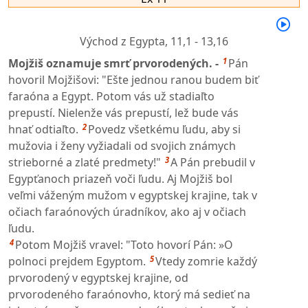
Východ z Egypta,
11,1 - 13,16
1
Mojžiš oznamuje smrť prvorodených. -
Pán
hovoril Mojžišovi: "Ešte jednou ranou budem biť
faraóna a Egypt. Potom vás už stadiaľto
prepustí. Nielenže vás prepustí, lež bude vás
2
hnať odtiaľto.
Povedz všetkému ľudu, aby si
mužovia i ženy vyžiadali od svojich známych
3
strieborné a zlaté predmety!"
A Pán prebudil v
Egypťanoch priazeň voči ľudu. Aj Mojžiš bol
veľmi váženým mužom v egyptskej krajine, tak v
očiach faraónových úradníkov, ako aj v očiach
ľudu.
4
Potom Mojžiš vravel: "Toto hovorí Pán: »O
5
polnoci prejdem Egyptom.
Vtedy zomrie každý
prvorodený v egyptskej krajine, od
prvorodeného faraónovho, ktorý má sedieť na