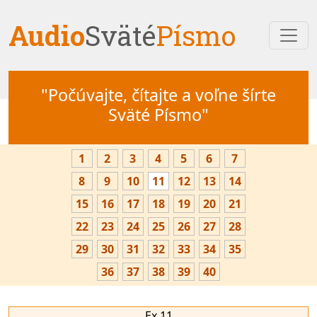
Audio
Sväté
Písmo
"Počúvajte, čítajte a voľne šírte
Sväté Písmo"
1
2
3
4
5
6
7
8
9
10
11
12
13
14
15
16
17
18
19
20
21
22
23
24
25
26
27
28
29
30
31
32
33
34
35
36
37
38
39
40
Ex 11