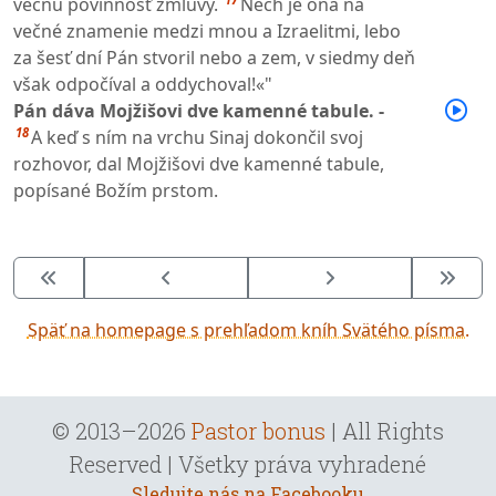
večnú povinnosť zmluvy.
Nech je ona na
večné znamenie medzi mnou a Izraelitmi, lebo
za šesť dní Pán stvoril nebo a zem, v siedmy deň
však odpočíval a oddychoval!«"
Pán dáva Mojžišovi dve kamenné tabule. -
18
A keď s ním na vrchu Sinaj dokončil svoj
rozhovor, dal Mojžišovi dve kamenné tabule,
popísané Božím prstom.
Späť na homepage s prehľadom kníh Svätého písma.
© 2013–2026
Pastor bonus
| All Rights
Reserved | Všetky práva vyhradené
Sledujte nás na Facebooku