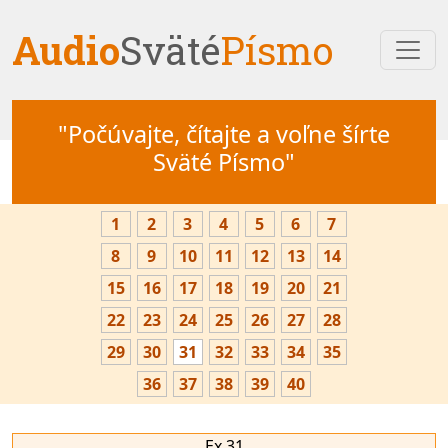
Audio
Sväté
Písmo
"Počúvajte, čítajte a voľne šírte
Sväté Písmo"
1
2
3
4
5
6
7
8
9
10
11
12
13
14
15
16
17
18
19
20
21
22
23
24
25
26
27
28
29
30
31
32
33
34
35
36
37
38
39
40
Ex 31