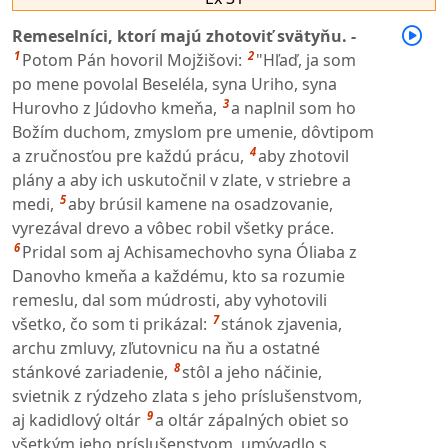
Remeselníci, ktorí majú zhotoviť svätyňu. -
1
2
Potom Pán hovoril Mojžišovi:
"Hľaď, ja som
po mene povolal Beseléla, syna Uriho, syna
3
Hurovho z Júdovho kmeňa,
a naplnil som ho
Božím duchom, zmyslom pre umenie, dôvtipom
4
a zručnosťou pre každú prácu,
aby zhotovil
plány a aby ich uskutočnil v zlate, v striebre a
5
medi,
aby brúsil kamene na osadzovanie,
vyrezával drevo a vôbec robil všetky práce.
6
Pridal som aj Achisamechovho syna Óliaba z
Danovho kmeňa a každému, kto sa rozumie
remeslu, dal som múdrosti, aby vyhotovili
7
všetko, čo som ti prikázal:
stánok zjavenia,
archu zmluvy, zľutovnicu na ňu a ostatné
8
stánkové zariadenie,
stôl a jeho náčinie,
svietnik z rýdzeho zlata s jeho príslušenstvom,
9
aj kadidlový oltár
a oltár zápalných obiet so
všetkým jeho príslušenstvom, umývadlo s