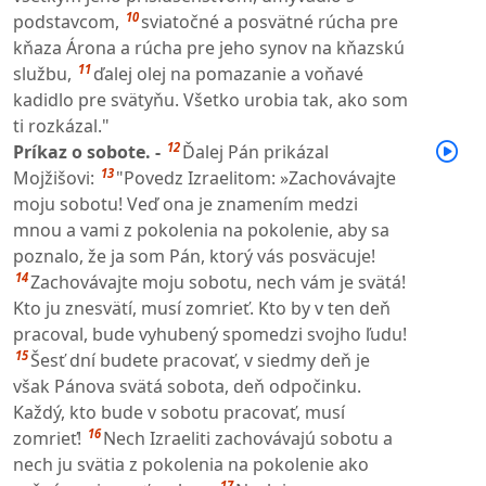
10
podstavcom,
sviatočné a posvätné rúcha pre
kňaza Árona a rúcha pre jeho synov na kňazskú
11
službu,
ďalej olej na pomazanie a voňavé
kadidlo pre svätyňu. Všetko urobia tak, ako som
ti rozkázal."
12
Príkaz o sobote. -
Ďalej Pán prikázal
13
Mojžišovi:
"Povedz Izraelitom: »Zachovávajte
moju sobotu! Veď ona je znamením medzi
mnou a vami z pokolenia na pokolenie, aby sa
poznalo, že ja som Pán, ktorý vás posväcuje!
14
Zachovávajte moju sobotu, nech vám je svätá!
Kto ju znesvätí, musí zomrieť. Kto by v ten deň
pracoval, bude vyhubený spomedzi svojho ľudu!
15
Šesť dní budete pracovať, v siedmy deň je
však Pánova svätá sobota, deň odpočinku.
Každý, kto bude v sobotu pracovať, musí
16
zomrieť!
Nech Izraeliti zachovávajú sobotu a
nech ju svätia z pokolenia na pokolenie ako
17