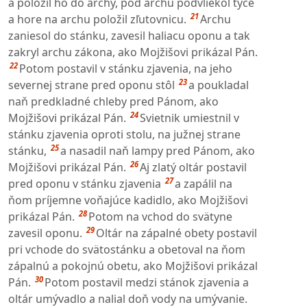
a položil ho do archy, pod archu podvliekol tyče
21
a hore na archu položil zľutovnicu.
Archu
zaniesol do stánku, zavesil haliacu oponu a tak
zakryl archu zákona, ako Mojžišovi prikázal Pán.
22
Potom postavil v stánku zjavenia, na jeho
23
severnej strane pred oponu stôl
a poukladal
naň predkladné chleby pred Pánom, ako
24
Mojžišovi prikázal Pán.
Svietnik umiestnil v
stánku zjavenia oproti stolu, na južnej strane
25
stánku,
a nasadil naň lampy pred Pánom, ako
26
Mojžišovi prikázal Pán.
Aj zlatý oltár postavil
27
pred oponu v stánku zjavenia
a zapálil na
ňom príjemne voňajúce kadidlo, ako Mojžišovi
28
prikázal Pán.
Potom na vchod do svätyne
29
zavesil oponu.
Oltár na zápalné obety postavil
pri vchode do svätostánku a obetoval na ňom
zápalnú a pokojnú obetu, ako Mojžišovi prikázal
30
Pán.
Potom postavil medzi stánok zjavenia a
oltár umývadlo a nalial doň vody na umývanie.