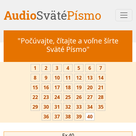
Audio
Sväté
Písmo
"Počúvajte, čítajte a voľne šírte
Sväté Písmo"
1
2
3
4
5
6
7
8
9
10
11
12
13
14
15
16
17
18
19
20
21
22
23
24
25
26
27
28
29
30
31
32
33
34
35
36
37
38
39
40
Ex 40