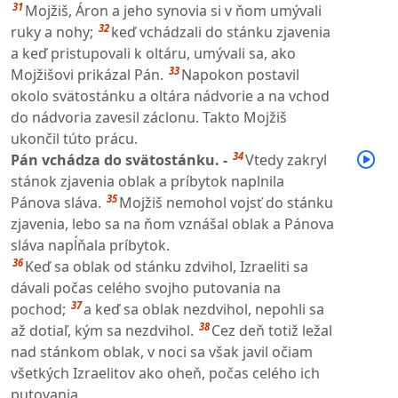
31
Mojžiš, Áron a jeho synovia si v ňom umývali
32
ruky a nohy;
keď vchádzali do stánku zjavenia
a keď pristupovali k oltáru, umývali sa, ako
33
Mojžišovi prikázal Pán.
Napokon postavil
okolo svätostánku a oltára nádvorie a na vchod
do nádvoria zavesil záclonu. Takto Mojžiš
ukončil túto prácu.
34
Pán vchádza do svätostánku. -
Vtedy zakryl
stánok zjavenia oblak a príbytok naplnila
35
Pánova sláva.
Mojžiš nemohol vojsť do stánku
zjavenia, lebo sa na ňom vznášal oblak a Pánova
sláva napĺňala príbytok.
36
Keď sa oblak od stánku zdvihol, Izraeliti sa
dávali počas celého svojho putovania na
37
pochod;
a keď sa oblak nezdvihol, nepohli sa
38
až dotiaľ, kým sa nezdvihol.
Cez deň totiž ležal
nad stánkom oblak, v noci sa však javil očiam
všetkých Izraelitov ako oheň, počas celého ich
putovania.