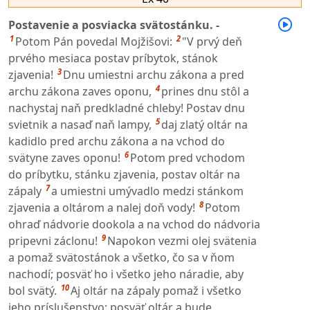
Postavenie a posviacka svätostánku. -
1
2
Potom Pán povedal Mojžišovi:
"V prvý deň
prvého mesiaca postav príbytok, stánok
3
zjavenia!
Dnu umiestni archu zákona a pred
4
archu zákona zaves oponu,
prines dnu stôl a
nachystaj naň predkladné chleby! Postav dnu
5
svietnik a nasaď naň lampy,
daj zlatý oltár na
kadidlo pred archu zákona a na vchod do
6
svätyne zaves oponu!
Potom pred vchodom
do príbytku, stánku zjavenia, postav oltár na
7
zápaly
a umiestni umývadlo medzi stánkom
8
zjavenia a oltárom a nalej doň vody!
Potom
ohraď nádvorie dookola a na vchod do nádvoria
9
pripevni záclonu!
Napokon vezmi olej svätenia
a pomaž svätostánok a všetko, čo sa v ňom
nachodí; posväť ho i všetko jeho náradie, aby
10
bol svätý.
Aj oltár na zápaly pomaž i všetko
jeho príslušenstvo; posväť oltár a bude