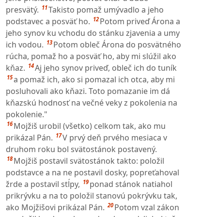
11
presvätý.
Takisto pomaž umývadlo a jeho
12
podstavec a posväť ho.
Potom priveď Árona a
jeho synov ku vchodu do stánku zjavenia a umy
13
ich vodou.
Potom obleč Árona do posvätného
rúcha, pomaž ho a posväť ho, aby mi slúžil ako
14
kňaz.
Aj jeho synov priveď, obleč ich do tuník
15
a pomaž ich, ako si pomazal ich otca, aby mi
posluhovali ako kňazi. Toto pomazanie im dá
kňazskú hodnosť na večné veky z pokolenia na
pokolenie."
16
Mojžiš urobil (všetko) celkom tak, ako mu
17
prikázal Pán.
V prvý deň prvého mesiaca v
druhom roku bol svätostánok postavený.
18
Mojžiš postavil svätostánok takto: položil
podstavce a na ne postavil dosky, popreťahoval
19
žrde a postavil stĺpy,
ponad stánok natiahol
prikrývku a na to položil stanovú pokrývku tak,
20
ako Mojžišovi prikázal Pán.
Potom vzal zákon