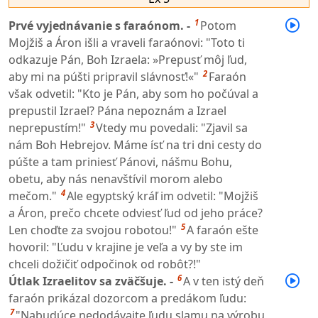
1
Prvé vyjednávanie s faraónom. -
Potom
Mojžiš a Áron išli a vraveli faraónovi: "Toto ti
odkazuje Pán, Boh Izraela: »Prepusť môj ľud,
2
aby mi na púšti pripravil slávnosť!«"
Faraón
však odvetil: "Kto je Pán, aby som ho počúval a
prepustil Izrael? Pána nepoznám a Izrael
3
neprepustím!"
Vtedy mu povedali: "Zjavil sa
nám Boh Hebrejov. Máme ísť na tri dni cesty do
púšte a tam priniesť Pánovi, nášmu Bohu,
obetu, aby nás nenavštívil morom alebo
4
mečom."
Ale egyptský kráľ im odvetil: "Mojžiš
a Áron, prečo chcete odviesť ľud od jeho práce?
5
Len choďte za svojou robotou!"
A faraón ešte
hovoril: "Ľudu v krajine je veľa a vy by ste im
chceli dožičiť odpočinok od robôt?!"
6
Útlak Izraelitov sa zväčšuje. -
A v ten istý deň
faraón prikázal dozorcom a predákom ľudu:
7
"Nabudúce nedodávajte ľudu slamu na výrobu