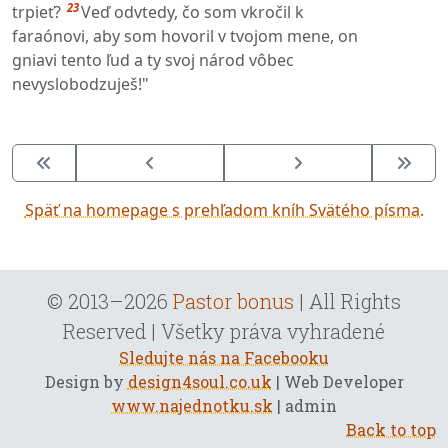
23
trpieť?
Veď odvtedy, čo som vkročil k
faraónovi, aby som hovoril v tvojom mene, on
gniavi tento ľud a ty svoj národ vôbec
nevyslobodzuješ!"
Späť na homepage s prehľadom kníh Svätého písma.
© 2013–2026
Pastor bonus
| All Rights
Reserved | Všetky práva vyhradené
Sledujte nás na Facebooku
Design by
design4soul.co.uk
| Web Developer
www.najednotku.sk
| admin
Back to top