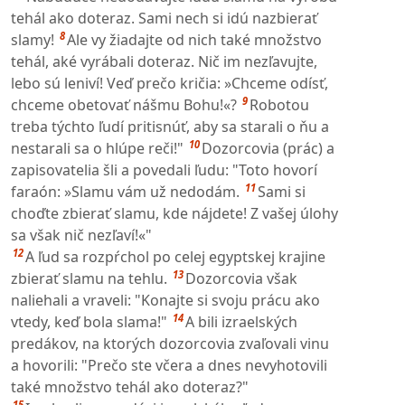
tehál ako doteraz. Sami nech si idú nazbierať
8
slamy!
Ale vy žiadajte od nich také množstvo
tehál, aké vyrábali doteraz. Nič im nezľavujte,
lebo sú leniví! Veď prečo kričia: »Chceme odísť,
9
chceme obetovať nášmu Bohu!«?
Robotou
treba týchto ľudí pritisnúť, aby sa starali o ňu a
10
nestarali sa o hlúpe reči!"
Dozorcovia (prác) a
zapisovatelia šli a povedali ľudu: "Toto hovorí
11
faraón: »Slamu vám už nedodám.
Sami si
choďte zbierať slamu, kde nájdete! Z vašej úlohy
sa však nič nezľaví!«"
12
A ľud sa rozpŕchol po celej egyptskej krajine
13
zbierať slamu na tehlu.
Dozorcovia však
naliehali a vraveli: "Konajte si svoju prácu ako
14
vtedy, keď bola slama!"
A bili izraelských
predákov, na ktorých dozorcovia zvaľovali vinu
a hovorili: "Prečo ste včera a dnes nevyhotovili
také množstvo tehál ako doteraz?"
15