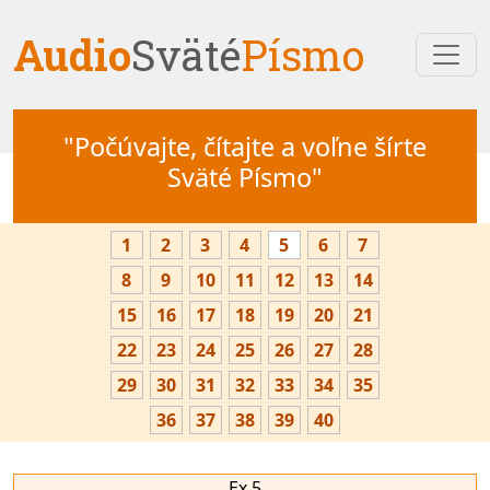
Audio
Sväté
Písmo
"Počúvajte, čítajte a voľne šírte
Sväté Písmo"
1
2
3
4
5
6
7
8
9
10
11
12
13
14
15
16
17
18
19
20
21
22
23
24
25
26
27
28
29
30
31
32
33
34
35
36
37
38
39
40
Ex 5