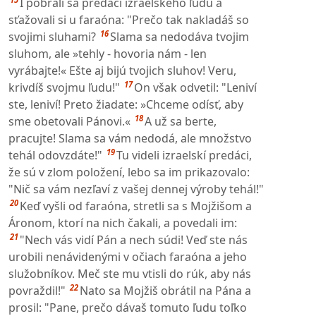
I pobrali sa predáci izraelského ľudu a
sťažovali si u faraóna: "Prečo tak nakladáš so
16
svojimi sluhami?
Slama sa nedodáva tvojim
sluhom, ale »tehly - hovoria nám - len
vyrábajte!« Ešte aj bijú tvojich sluhov! Veru,
17
krivdíš svojmu ľudu!"
On však odvetil: "Leniví
ste, leniví! Preto žiadate: »Chceme odísť, aby
18
sme obetovali Pánovi.«
A už sa berte,
pracujte! Slama sa vám nedodá, ale množstvo
19
tehál odovzdáte!"
Tu videli izraelskí predáci,
že sú v zlom položení, lebo sa im prikazovalo:
"Nič sa vám nezľaví z vašej dennej výroby tehál!"
20
Keď vyšli od faraóna, stretli sa s Mojžišom a
Áronom, ktorí na nich čakali, a povedali im:
21
"Nech vás vidí Pán a nech súdi! Veď ste nás
urobili nenávidenými v očiach faraóna a jeho
služobníkov. Meč ste mu vtisli do rúk, aby nás
22
povraždil!"
Nato sa Mojžiš obrátil na Pána a
prosil: "Pane, prečo dávaš tomuto ľudu toľko