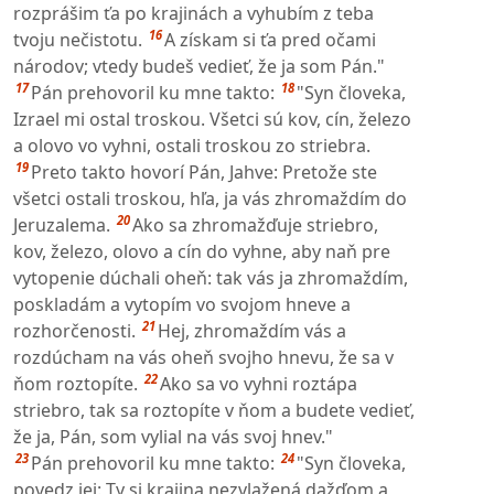
rozprášim ťa po krajinách a vyhubím z teba
16
tvoju nečistotu.
A získam si ťa pred očami
národov; vtedy budeš vedieť, že ja som Pán."
17
18
Pán prehovoril ku mne takto:
"Syn človeka,
Izrael mi ostal troskou. Všetci sú kov, cín, železo
a olovo vo vyhni, ostali troskou zo striebra.
19
Preto takto hovorí Pán, Jahve: Pretože ste
všetci ostali troskou, hľa, ja vás zhromaždím do
20
Jeruzalema.
Ako sa zhromažďuje striebro,
kov, železo, olovo a cín do vyhne, aby naň pre
vytopenie dúchali oheň: tak vás ja zhromaždím,
poskladám a vytopím vo svojom hneve a
21
rozhorčenosti.
Hej, zhromaždím vás a
rozdúcham na vás oheň svojho hnevu, že sa v
22
ňom roztopíte.
Ako sa vo vyhni roztápa
striebro, tak sa roztopíte v ňom a budete vedieť,
že ja, Pán, som vylial na vás svoj hnev."
23
24
Pán prehovoril ku mne takto:
"Syn človeka,
povedz jej: Ty si krajina nezvlažená dažďom a