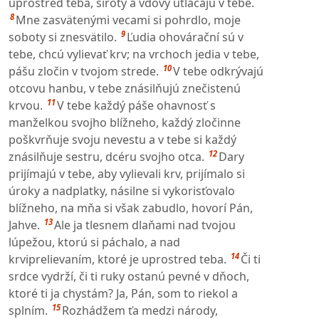
uprostred teba, siroty a vdovy utláčajú v tebe.
8
Mne zasvätenými vecami si pohrdlo, moje
9
soboty si znesvätilo.
Ľudia ohovárační sú v
tebe, chcú vylievať krv; na vrchoch jedia v tebe,
10
pášu zločin v tvojom strede.
V tebe odkrývajú
otcovu hanbu, v tebe znásilňujú znečistenú
11
krvou.
V tebe každý páše ohavnosť s
manželkou svojho blížneho, každý zločinne
poškvrňuje svoju nevestu a v tebe si každý
12
znásilňuje sestru, dcéru svojho otca.
Dary
prijímajú v tebe, aby vylievali krv, prijímalo si
úroky a nadplatky, násilne si vykorisťovalo
blížneho, na mňa si však zabudlo, hovorí Pán,
13
Jahve.
Ale ja tlesnem dlaňami nad tvojou
lúpežou, ktorú si páchalo, a nad
14
krviprelievaním, ktoré je uprostred teba.
Či ti
srdce vydrží, či ti ruky ostanú pevné v dňoch,
ktoré ti ja chystám? Ja, Pán, som to riekol a
15
splním.
Rozhádžem ťa medzi národy,