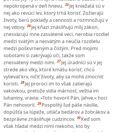
25
nepokropená v deň hnevu.
Jej kniežatá sú v
nej ako revúci lev, ktorý trhá korisť. Zožierajú
životy, berú poklady a cennosti a rozmnožujú v
26
nej vdovy.
Jej kňazi znásilňujú môj zákon,
znesväcujú mne zasvätené veci, nerobia rozdiel
medzi svätým a nesvätým a neučia rozdielu
medzi poškvrneným a čistým. Pred mojimi
sobotami si zakrývajú oči, takže som
27
znesvätený medzi nimi.
Jej úradníci sú v jej
strede ako vlky, ktoré kmášu korisť, chcú
vylievať krv, ničiť životy, aby sa mohli zmocniť
28
koristi.
Jej proroci im to však zatierajú
vakovkou, pretože vidia márnosť, veštia im
luhaniny, vravia: »Toto hovoril Pán, Jahve,« hoci
29
Pán nehovoril.
Pospolitý ľud páše násilie,
dopúšťa sa lúpeže, utláča bedárov a žobrákov a
30
bezprávne znásilňuje cudzincov.
Keď som
však hľadal medzi nimi niekoho, kto by