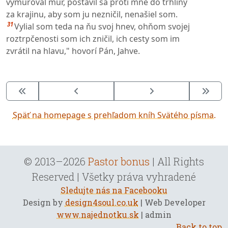
vymuroval múr, postavil sa proti mne do trhliny
za krajinu, aby som ju nezničil, nenašiel som.
31
Vylial som teda na ňu svoj hnev, ohňom svojej
roztrpčenosti som ich zničil, ich cesty som im
zvrátil na hlavu," hovorí Pán, Jahve.
Späť na homepage s prehľadom kníh Svätého písma.
© 2013–2026
Pastor bonus
| All Rights
Reserved | Všetky práva vyhradené
Sledujte nás na Facebooku
Design by
design4soul.co.uk
| Web Developer
www.najednotku.sk
| admin
Back to top