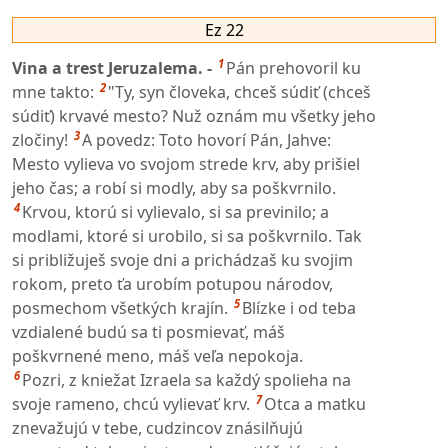
Ez 22
1
Vina a trest Jeruzalema. -
Pán prehovoril ku
2
mne takto:
"Ty, syn človeka, chceš súdiť (chceš
súdiť) krvavé mesto? Nuž oznám mu všetky jeho
3
zločiny!
A povedz: Toto hovorí Pán, Jahve:
Mesto vylieva vo svojom strede krv, aby prišiel
jeho čas; a robí si modly, aby sa poškvrnilo.
4
Krvou, ktorú si vylievalo, si sa previnilo; a
modlami, ktoré si urobilo, si sa poškvrnilo. Tak
si približuješ svoje dni a prichádzaš ku svojim
rokom, preto ťa urobím potupou národov,
5
posmechom všetkých krajín.
Blízke i od teba
vzdialené budú sa ti posmievať, máš
poškvrnené meno, máš veľa nepokoja.
6
Pozri, z kniežat Izraela sa každý spolieha na
7
svoje rameno, chcú vylievať krv.
Otca a matku
znevažujú v tebe, cudzincov znásilňujú