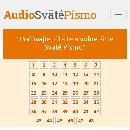
Audio
Sväté
Písmo
"Počúvajte, čítajte a voľne šírte
Sväté Písmo"
1
2
3
4
5
6
7
8
9
10
11
12
13
14
15
16
17
18
19
20
21
22
23
24
25
26
27
28
29
30
31
32
33
34
35
36
37
38
39
40
41
42
43
44
45
46
47
48