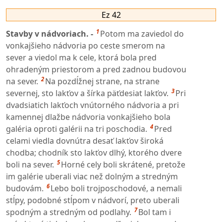
Ez 42
1
Stavby v nádvoriach. -
Potom ma zaviedol do
vonkajšieho nádvoria po ceste smerom na
sever a viedol ma k cele, ktorá bola pred
ohradeným priestorom a pred zadnou budovou
2
na sever.
Na pozdĺžnej strane, na strane
3
severnej, sto lakťov a šírka päťdesiat lakťov.
Pri
dvadsiatich lakťoch vnútorného nádvoria a pri
kamennej dlažbe nádvoria vonkajšieho bola
4
galéria oproti galérii na tri poschodia.
Pred
celami viedla dovnútra desať lakťov široká
chodba; chodník sto lakťov dlhý, ktorého dvere
5
boli na sever.
Horné cely boli skrátené, pretože
im galérie uberali viac než dolným a stredným
6
budovám.
Lebo boli trojposchodové, a nemali
stĺpy, podobné stĺpom v nádvorí, preto uberali
7
spodným a stredným od podlahy.
Bol tam i