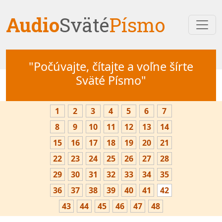
Audio
Sväté
Písmo
"Počúvajte, čítajte a voľne šírte
Sväté Písmo"
1
2
3
4
5
6
7
8
9
10
11
12
13
14
15
16
17
18
19
20
21
22
23
24
25
26
27
28
29
30
31
32
33
34
35
36
37
38
39
40
41
42
43
44
45
46
47
48