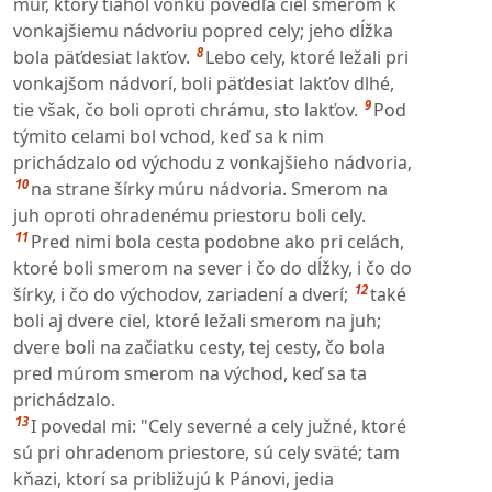
múr, ktorý tiahol vonku povedľa ciel smerom k
vonkajšiemu nádvoriu popred cely; jeho dĺžka
8
bola päťdesiat lakťov.
Lebo cely, ktoré ležali pri
vonkajšom nádvorí, boli päťdesiat lakťov dlhé,
9
tie však, čo boli oproti chrámu, sto lakťov.
Pod
týmito celami bol vchod, keď sa k nim
prichádzalo od východu z vonkajšieho nádvoria,
10
na strane šírky múru nádvoria. Smerom na
juh oproti ohradenému priestoru boli cely.
11
Pred nimi bola cesta podobne ako pri celách,
ktoré boli smerom na sever i čo do dĺžky, i čo do
12
šírky, i čo do východov, zariadení a dverí;
také
boli aj dvere ciel, ktoré ležali smerom na juh;
dvere boli na začiatku cesty, tej cesty, čo bola
pred múrom smerom na východ, keď sa ta
prichádzalo.
13
I povedal mi: "Cely severné a cely južné, ktoré
sú pri ohradenom priestore, sú cely sväté; tam
kňazi, ktorí sa približujú k Pánovi, jedia