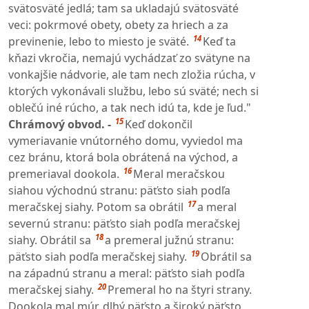
svätosväté jedlá; tam sa ukladajú svätosväté
veci: pokrmové obety, obety za hriech a za
14
previnenie, lebo to miesto je sväté.
Keď ta
kňazi vkročia, nemajú vychádzať zo svätyne na
vonkajšie nádvorie, ale tam nech zložia rúcha, v
ktorých vykonávali službu, lebo sú sväté; nech si
oblečú iné rúcho, a tak nech idú ta, kde je ľud."
15
Chrámový obvod. -
Keď dokončil
vymeriavanie vnútorného domu, vyviedol ma
cez bránu, ktorá bola obrátená na východ, a
16
premeriaval dookola.
Meral meračskou
siahou východnú stranu: päťsto siah podľa
17
meračskej siahy. Potom sa obrátil
a meral
severnú stranu: päťsto siah podľa meračskej
18
siahy. Obrátil sa
a premeral južnú stranu:
19
päťsto siah podľa meračskej siahy.
Obrátil sa
na západnú stranu a meral: päťsto siah podľa
20
meračskej siahy.
Premeral ho na štyri strany.
Dookola mal múr, dlhý päťsto a široký päťsto,