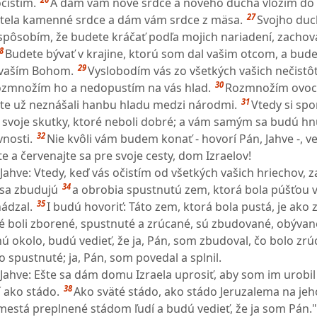
čistím.
A dám vám nové srdce a nového ducha vložím do 
27
 tela kamenné srdce a dám vám srdce z mäsa.
Svojho duc
spôsobím, že budete kráčať podľa mojich nariadení, zachov
8
Budete bývať v krajine, ktorú som dal vašim otcom, a bud
29
 vaším Bohom.
Vyslobodím vás zo všetkých vašich nečistôt.
30
rozmnožím ho a nedopustím na vás hlad.
Rozmnožím ovoc
31
ste už neznášali hanbu hladu medzi národmi.
Vtedy si sp
na svoje skutky, ktoré neboli dobré; a vám samým sa budú hn
32
vnosti.
Nie kvôli vám budem konať - hovorí Pán, Jahve -, v
 a červenajte sa pre svoje cesty, dom Izraelov!
 Jahve: Vtedy, keď vás očistím od všetkých vašich hriechov, 
34
 sa zbudujú
a obrobia spustnutú zem, ktorá bola púšťou v
35
ádzal.
I budú hovoriť: Táto zem, ktorá bola pustá, je ako
é boli zborené, spustnuté a zrúcané, sú zbudované, obývan
ú okolo, budú vedieť, že ja, Pán, som zbudoval, čo bolo zrú
o spustnuté; ja, Pán, som povedal a splnil.
 Jahve: Ešte sa dám domu Izraela uprosiť, aby som im urobil
38
 ako stádo.
Ako sväté stádo, ako stádo Jeruzalema na jeho
está preplnené stádom ľudí a budú vedieť, že ja som Pán."