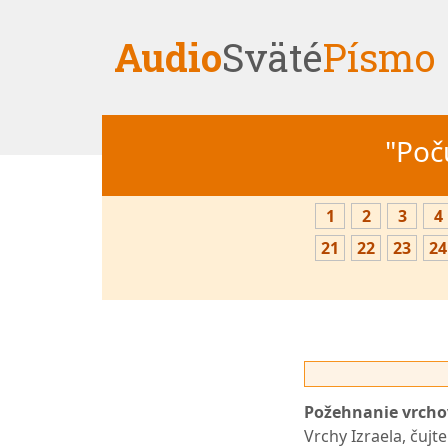
Audio
Sväté
Písmo
"Počú
1
2
3
4
21
22
23
24
Požehnanie vrchov
Vrchy Izraela, čujt