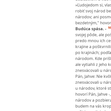
»Ľudojedom si, vla
robiť svoj národ b
národov; ani posme
bezdetným," hovorí
16
Budúca spása. -
svojej pôde, ale po
predo mnou ich ces
krajine a poškvrnil
po krajinách; podľa
národom. Kde prišli
ale vytiahli z jeho k
znesväcovali u náro
Pán, Jahve: Nie kv
znesväcovali u náro
u národov, ktoré st
hovorí Pán, Jahve -
národov a pozbiera
budem na vás kropiť