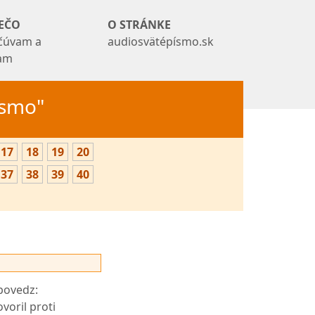
EČO
O STRÁNKE
čúvam a
audiosvätépísmo.sk
tam
Písmo"
17
18
19
20
37
38
39
40
 povedz:
voril proti