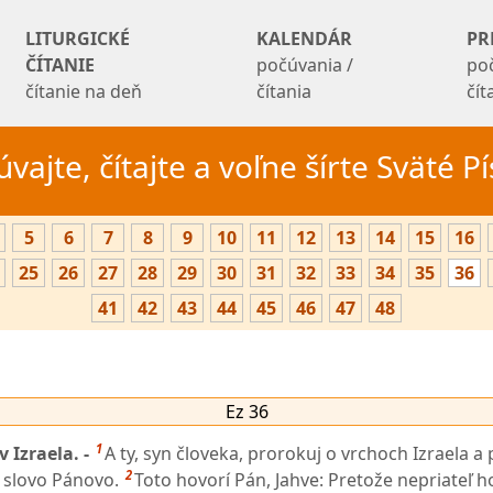
LITURGICKÉ
KALENDÁR
PR
ČÍTANIE
počúvania /
po
čítanie na deň
čítania
čí
vajte, čítajte a voľne šírte Sväté 
5
6
7
8
9
10
11
12
13
14
15
16
25
26
27
28
29
30
31
32
33
34
35
36
41
42
43
44
45
46
47
48
Ez 36
1
 Izraela. -
A ty, syn človeka, prorokuj o vrchoch Izraela a
2
e slovo Pánovo.
Toto hovorí Pán, Jahve: Pretože nepriateľ ho