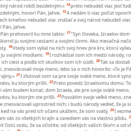
14
stný národ robíš bezdetným:«
preto nebudeš viac jesť ľud
15
ezdetným, hovorí Pán, Jahve.
A nedám ti viac počuť opovr
ch kmeňov nebudeš viac znášať a svoj národ nebudeš viac 
 Pán, Jahve.
17
Pán prehovoril ku mne takto:
"Syn človeka, Izraelov dom
škvrnil ju svojimi cestami a svojimi činmi. Ako mesačná nečis
18
ty.
Vtedy som vylial na nich svoj hnev pre krv, ktorú vyliev
19
i ju svojimi modlami.
I rozhádzal som ich medzi národy, ro
20
 ich ciest a podľa ich skutkov som ich súdil.
Tak sa dostali
, znesväcovali moje meno, lebo sa o nich hovorilo: »To je P
21
rajiny.«
I zľutoval som sa pre svoje sväté meno, ktoré syno
22
dov, ku ktorým prišli.
Preto povedz Izraelovmu domu: To
ôli vám budem konať, dom Izraela, ale pre svoje sväté meno, 
23
dov, ku ktorým ste prišli.
Posvätím svoje veľké meno, zn
e znesväcovali uprostred nich; i budú národy vedieť, že ja 
24
, keď na vás pred ich očami ukážem, že som svätý.
I vezme
2
m vás zo všetkých krajín a zavediem vás na vlastnú pôdu.
 čistú vodu, že sa očistíte; od všetkých vašich škvŕn a od 
26