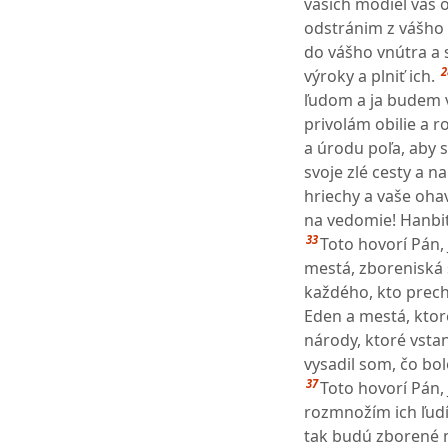
vašich modiel vás o
odstránim z vášho
do vášho vnútra a 
2
výroky a plniť ich.
ľudom a ja budem
privolám obilie a 
a úrodu poľa, aby 
svoje zlé cesty a 
hriechy a vaše oha
na vedomie! Hanbite
33
Toto hovorí Pán,
mestá, zboreniská
každého, kto prech
Eden a mestá, ktor
národy, ktoré vstan
vysadil som, čo bol
37
Toto hovorí Pán,
rozmnožím ich ľudí
tak budú zborené m