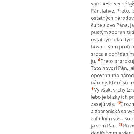
vám: »Ha, večné vý
Pán, Jahve: Preto, 
ostatných národov a
čujte slovo Pána, 
pustým zboreniská
ostatným okolitý
hovoril som proti 
srdca a pohŕdaním 
6
ju.
Preto prorokuj
Toto hovorí Pán, Jah
opovrhnutia národ
národy, ktoré sú o
8
Vy však, vrchy Izr
lebo je blízky ich p
10
zasejú vás.
I roz
a zboreniská sa vy
zaľudním vás ako z
12
ja som Pán.
Priv
dedičstvom a viac i