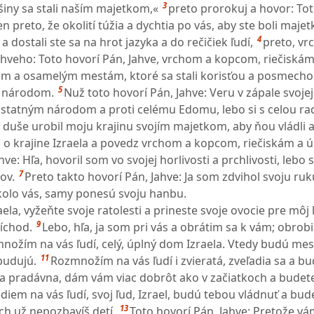
3
šiny sa stali naším majetkom,«
preto prorokuj a hovor: To
len preto, že okolití túžia a dychtia po vás, aby ste boli maj
4
 dostali ste sa na hrot jazyka a do rečičiek ľudí,
preto, vrc
Jahveho: Toto hovorí Pán, Jahve, vrchom a kopcom, riečiskám
m a osamelým mestám, ktoré sa stali korisťou a posmech
5
m národom.
Nuž toto hovorí Pán, Jahve: Veru v zápale svojej
ostatným národom a proti celému Edomu, lebo si s celou r
duše urobil moju krajinu svojím majetkom, aby ňou vládli a 
 o krajine Izraela a povedz vrchom a kopcom, riečiskám a 
ve: Hľa, hovoril som vo svojej horlivosti a prchlivosti, lebo s
7
ov.
Preto takto hovorí Pán, Jahve: Ja som zdvihol svoju ruk
kolo vás, samy ponesú svoju hanbu.
aela, vyžeňte svoje ratolesti a prineste svoje ovocie pre môj ľ
9
ríchod.
Lebo, hľa, ja som pri vás a obrátim sa k vám; obrobi
množím na vás ľudí, celý, úplný dom Izraela. Vtedy budú me
11
budujú.
Rozmnožím na vás ľudí i zvieratá, zveľadia sa a bu
a pradávna, dám vám viac dobrôt ako v začiatkoch a budete
ediem na vás ľudí, svoj ľud, Izrael, budú tebou vládnuť a bud
13
ch už nepozbavíš detí.
Toto hovorí Pán, Jahve: Pretože vá