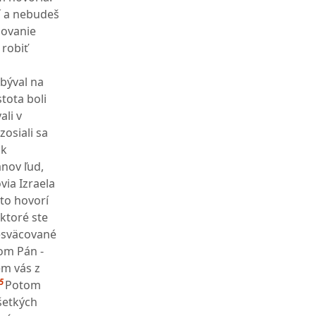
í a nebudeš
hovanie
robiť
 býval na
tota boli
ali v
zosiali sa
 k
ánov ľud,
via Izraela
to hovorí
ktoré ste
esväcované
som Pán -
m vás z
5
Potom
všetkých