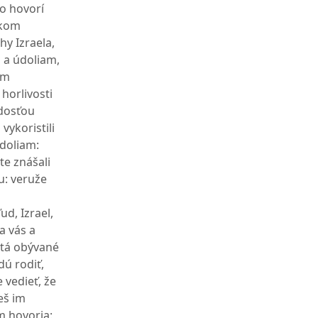
to hovorí
etkom
hy Izraela,
 a údoliam,
om
 horlivosti
adosťou
vykoristili
údoliam:
te znášali
u: veruže
ud, Izrael,
a vás a
stá obývané
dú rodiť,
 vedieť, že
eš im
m hovoria: