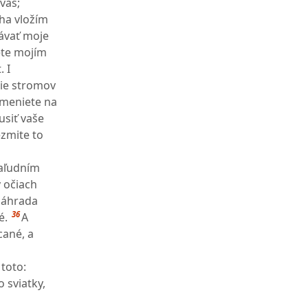
vás;
ha vložím
ávať moje
ete mojím
 I
ie stromov
omeniete na
usiť vaše
ezmite to
zaľudním
 očiach
 záhrada
36
é.
A
cané, a
 toto:
 sviatky,