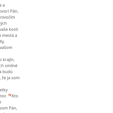
a a
ovorí Pán,
znivočím
ných
vaše kosti
ú mestá a
ly,
o vašom
 krajín,
ch smilné
sa budú
, že ja som
šetky
12
mor.
Kto
e
a som Pán,