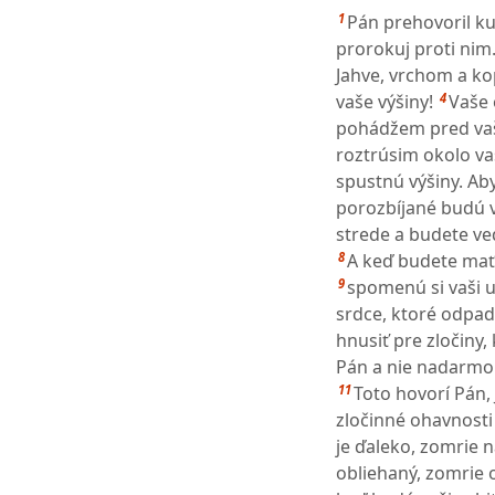
1
Pán prehovoril k
prorokuj proti nim
Jahve, vrchom a ko
4
vaše výšiny!
Vaše 
pohádžem pred va
roztrúsim okolo vaš
spustnú výšiny. Aby
porozbíjané budú v
strede a budete ved
8
A keď budete mať 
9
spomenú si vaši u
srdce, ktoré odpadl
hnusiť pre zločiny,
Pán a nie nadarmo 
11
Toto hovorí Pán, 
zločinné ohavnost
je ďaleko, zomrie 
obliehaný, zomrie 