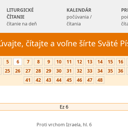
LITURGICKÉ
KALENDÁR
PR
ČÍTANIE
počúvania /
po
čítanie na deň
čítania
čí
vajte, čítajte a voľne šírte Sväté 
5
6
7
8
9
10
11
12
13
14
15
16
25
26
27
28
29
30
31
32
33
34
35
36
41
42
43
44
45
46
47
48
Ez 6
Proti vrchom Izraela,
hl. 6