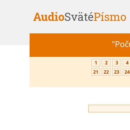
Audio
Sväté
Písmo
"Počú
1
2
3
4
21
22
23
24