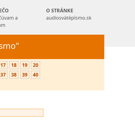
EČO
O STRÁNKE
čúvam a
audiosvätépísmo.sk
tam
Písmo"
17
18
19
20
37
38
39
40