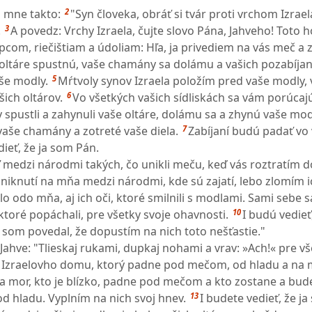
2
u mne takto:
"Syn človeka, obráť si tvár proti vrchom Izrael
3
.
A povedz: Vrchy Izraela, čujte slovo Pána, Jahveho! Toto h
pcom, riečištiam a údoliam: Hľa, ja privediem na vás meč a 
oltáre spustnú, vaše chamány sa dolámu a vašich pozabíja
5
še modly.
Mŕtvoly synov Izraela položím pred vaše modly, 
6
ich oltárov.
Vo všetkých vašich sídliskách sa vám porúcaj
 spustli a zahynuli vaše oltáre, dolámu sa a zhynú vaše mod
7
aše chamány a zotreté vaše diela.
Zabíjaní budú padať v
ieť, že ja som Pán.
medzi národmi takých, čo unikli meču, keď vás roztratím do
niknutí na mňa medzi národmi, kde sú zajatí, lebo zlomím i
o odo mňa, aj ich oči, ktoré smilnili s modlami. Sami sebe 
10
 ktoré popáchali, pre všetky svoje ohavnosti.
I budú vedieť
som povedal, že dopustím na nich toto nešťastie."
Jahve: "Tlieskaj rukami, dupkaj nohami a vrav: »Ach!« pre v
i Izraelovho domu, ktorý padne pod mečom, od hladu a na 
na mor, kto je blízko, padne pod mečom a kto zostane a bud
13
od hladu. Vyplním na nich svoj hnev.
I budete vedieť, že j