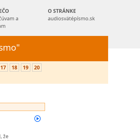
EČO
O STRÁNKE
čúvam a
audiosvätépísmo.sk
tam
Písmo"
17
18
19
20
, že