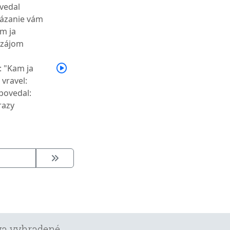
ovedal
kázanie vám
om ja
avzájom
: "Kam ja
vravel:
dpovedal:
razy
áva vyhradené