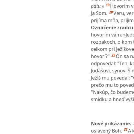
19
pätu.
«
Hovorím vám
20
Ja Som.
Veru, ver
prijíma mňa, prijím
Označenie zradcu.
hovorím vám: »Jede
rozpakoch, o kom t
celkom pri Ježišove
25
hovorí?"
On sa na
odpovedal: "Ten, 
Judášovi, synovi Š
Ježiš mu povedal: "
prečo mu to poved
"Nakúp, čo budeme 
smidku a hneď vyšie
Nové prikázanie. 
32
oslávený Boh.
A 