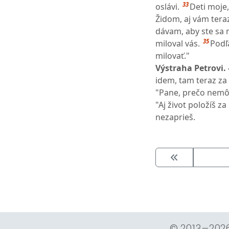
33
oslávi.
Deti moje
Židom, aj vám tera
dávam, aby ste sa m
35
miloval vás.
Podľ
milovať."
Výstraha Petrovi. 
idem, tam teraz za
"Pane, prečo nemôž
"Aj život položíš z
nezaprieš.
© 2013–202