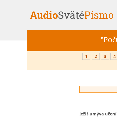
Audio
Sväté
Písmo
"Počú
1
2
3
4
Ježiš umýva učen