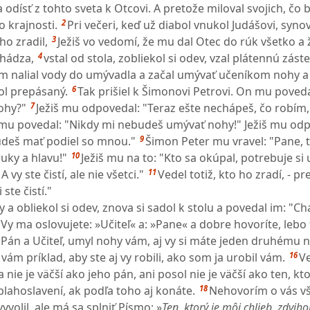
 odísť z tohto sveta k Otcovi. A pretože miloval svojich, čo b
2
o krajnosti.
Pri večeri, keď už diabol vnukol Judášovi, syno
3
ho zradil,
Ježiš vo vedomí, že mu dal Otec do rúk všetko a
4
chádza,
vstal od stola, zobliekol si odev, vzal plátennú zást
m nalial vody do umývadla a začal umývať učeníkom nohy a 
6
ol prepásaný.
Tak prišiel k Šimonovi Petrovi. On mu poveda
7
ohy?"
Ježiš mu odpovedal: "Teraz ešte nechápeš, čo robím,
mu povedal: "Nikdy mi nebudeš umývať nohy!" Ježiš mu odp
9
deš mať podiel so mnou."
Šimon Peter mu vravel: "Pane,
10
ruky a hlavu!"
Ježiš mu na to: "Kto sa okúpal, potrebuje si
11
A vy ste čistí, ale nie všetci."
Vedel totiž, kto ho zradí, - pr
ste čistí."
a obliekol si odev, znova si sadol k stolu a povedal im: "Ch
Vy ma oslovujete: »Učiteľ« a: »Pane« a dobre hovoríte, lebo
 Pán a Učiteľ, umyl nohy vám, aj vy si máte jeden druhému 
16
vám príklad, aby ste aj vy robili, ako som ja urobil vám.
Ve
nie je väčší ako jeho pán, ani posol nie je väčší ako ten, kto
18
 blahoslavení, ak podľa toho aj konáte.
Nehovorím o vás vš
yvolil, ale má sa splniť Písmo: »
Ten, ktorý je môj chlieb, zdvih