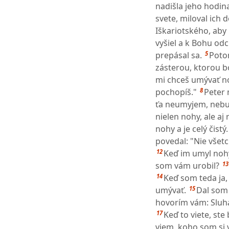
nadišla jeho hodina
svete, miloval ich d
Iškariotského, aby 
vyšiel a k Bohu od
5
prepásal sa.
Poto
zásterou, ktorou b
mi chceš umývať n
8
pochopíš."
Peter 
ťa neumyjem, nebu
nielen nohy, ale aj 
nohy a je celý čistý. 
povedal: "Nie všetci 
12
Keď im umyl nohy 
13
som vám urobil?
14
Keď som teda ja,
15
umývať.
Dal som 
hovorím vám: Sluha 
17
Keď to viete, ste
viem, koho som si v