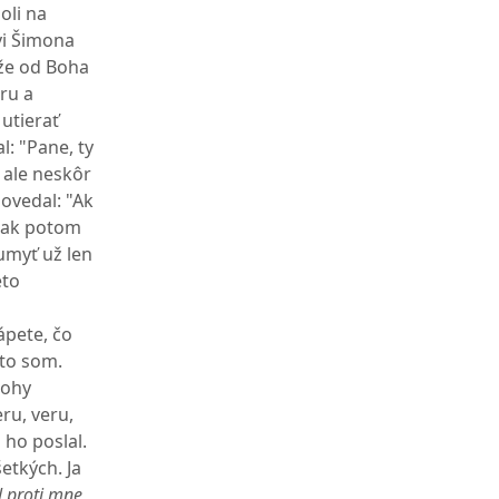
oli na
vi Šimona
 že od Boha
eru a
utierať
l: "Pane, ty
 ale neskôr
ovedal: "Ak
 tak potom
 umyť už len
eto
ápete, čo
 to som.
nohy
ru, veru,
 ho poslal.
etkých. Ja
ol proti mne