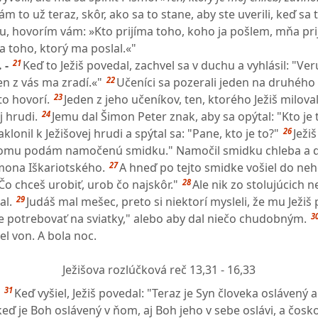
 to už teraz, skôr, ako sa to stane, aby ste uverili, keď sa 
u, hovorím vám: »Kto prijíma toho, koho ja pošlem, mňa pri
a toho, ktorý ma poslal.«"
21
 -
Keď to Ježiš povedal, zachvel sa v duchu a vyhlásil: "Ver
22
n z vás ma zradí.«"
Učeníci sa pozerali jeden na druhého
23
o hovorí.
Jeden z jeho učeníkov, ten, ktorého Ježiš miloval
24
j hrudi.
Jemu dal Šimon Peter znak, aby sa opýtal: "Kto je
26
klonil k Ježišovej hrudi a spýtal sa: "Pane, kto je to?"
Ježiš
komu podám namočenú smidku." Namočil smidku chleba a d
27
imona Iškariotského.
A hneď po tejto smidke vošiel do neh
28
Čo chceš urobiť, urob čo najskôr."
Ale nik zo stolujúcich 
29
al.
Judáš mal mešec, preto si niektorí mysleli, že mu Ježiš
3
potrebovať na sviatky," alebo aby dal niečo chudobným.
l von. A bola noc.
Ježišova rozlúčková reč
13,31 - 16,33
31
-
Keď vyšiel, Ježiš povedal: "Teraz je Syn človeka oslávený 
keď je Boh oslávený v ňom, aj Boh jeho v sebe oslávi, a čosk