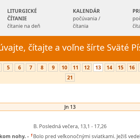
LITURGICKÉ
KALENDÁR
PR
ČÍTANIE
počúvania /
po
čítanie na deň
čítania
čí
vajte, čítajte a voľne šírte Sväté 
5
6
7
8
9
10
11
12
13
14
15
16
21
Jn 13
B. Posledná večera,
13,1 - 17,26
1
íkom nohy. -
Bolo pred veľkonočnými sviatkami. Ježiš vedel