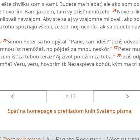
, ešte chvíľku som s vami. Budete ma hľadať, ale ako som p
34
z hovorím: Kam ja idem, tam vy prísť nemôžete.
Nové pri
ilovali navzájom. Aby ste sa aj vy vzájomne milovali, ako s
a toho spoznajú všetci, že ste moji učeníci, ak sa budete n
36
-
Šimon Peter sa ho opýtal: "Pane, kam ideš?" Ježiš odvetil
37
 mnou ísť nemôžeš, no pôjdeš za mnou neskôr."
Peter mu 
38
em ísť za tebou teraz? Aj život položím za teba."
Ježiš o
a mňa? Veru, veru, hovorím ti: Nezaspieva kohút, kým ma tri 
Jn 13
Späť na homepage s prehľadom kníh Svätého písma.
6
Pastor bonus
| All Rights Reserved | Všetky pr