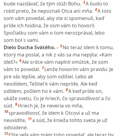
3
bude nazdávať, že tým slúži Bohu.
A budú to
4
robiť preto, že nepoznali Otca ani mňa.
A toto
som vám povedal, aby ste si spomenuli, keď
príde ich hodina, že som vám to hovoril.
Spočiatku som vám o tom nerozprával, lebo
som bol s vami.
5
Dielo Ducha Svätého. -
No teraz idem k tomu,
ktorý ma poslal, a nik z vás sa ma nepýta: »Kam
6
ideš?«
Ale srdce vám naplnil smútok, že som
7
vám to povedal.
Lenže hovorím vám pravdu: Je
pre vás lepšie, aby som odišiel. Lebo ak
neodídem, Tešiteľ k vám nepríde. Ale keď
8
odídem, pošlem ho k vám.
A keď príde on,
ukáže svetu, čo je hriech, čo spravodlivosť a čo
9
súd.
Hriech je, že neveria vo mňa,
10
spravodlivosť, že idem k Otcovi a už ma
11
neuvidíte,
a súd, že knieža tohto sveta je už
odsúdené.
12
Ešte veľa vám mám toho povedať, ale teraz by