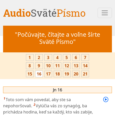
Audio
Sväté
Písmo
"Počúvajte, čítajte a voľne šírte
Sväté Písmo"
1
2
3
4
5
6
7
8
9
10
11
12
13
14
15
16
17
18
19
20
21
Jn 16
1
Toto som vám povedal, aby ste sa
2
nepohoršovali.
Vylúčia vás zo synagóg, ba
prichádza hodina, keď sa každý, kto vás zabije,