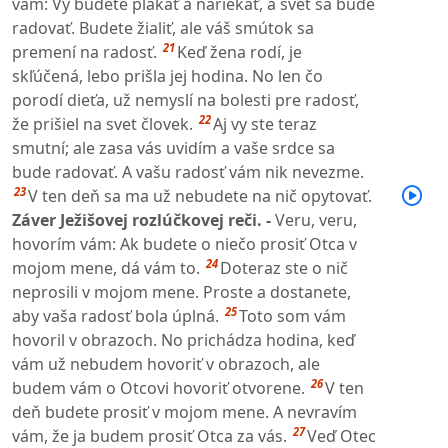
vám: Vy budete plakať a nariekať, a svet sa bude
radovať. Budete žialiť, ale váš smútok sa
21
premení na radosť.
Keď žena rodí, je
skľúčená, lebo prišla jej hodina. No len čo
porodí dieťa, už nemyslí na bolesti pre radosť,
22
že prišiel na svet človek.
Aj vy ste teraz
smutní; ale zasa vás uvidím a vaše srdce sa
bude radovať. A vašu radosť vám nik nevezme.
23
V ten deň sa ma už nebudete na nič opytovať.
Záver Ježišovej rozlúčkovej reči. -
Veru, veru,
hovorím vám: Ak budete o niečo prosiť Otca v
24
mojom mene, dá vám to.
Doteraz ste o nič
neprosili v mojom mene. Proste a dostanete,
25
aby vaša radosť bola úplná.
Toto som vám
hovoril v obrazoch. No prichádza hodina, keď
vám už nebudem hovoriť v obrazoch, ale
26
budem vám o Otcovi hovoriť otvorene.
V ten
deň budete prosiť v mojom mene. A nevravím
27
vám, že ja budem prosiť Otca za vás.
Veď Otec