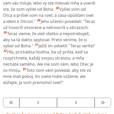
sám vás miluje, lebo vy ste milovali mňa a uverili
28
ste, že som vyšiel od Boha.
Vyšiel som od
Otca a prišiel som na svet; a zasa opúšťam svet
29
a idem k Otcovi."
Jeho učeníci povedali: "Teraz
už hovoríš otvorene a nehovoríš v obrazoch.
30
Teraz vieme, že vieš všetko a nepotrebuješ,
aby sa ťa dakto spytoval. Preto veríme, že si
31
vyšiel od Boha."
Ježiš im odvetil: "Teraz veríte?
32
Hľa, prichádza hodina, ba už prišla, keď sa
rozpŕchnete, každý svojou stranou, a mňa
necháte samého. Ale nie som sám, lebo Otec je
33
so mnou.
Toto som vám povedal, aby ste vo
mne mali pokoj. Vo svete máte súženie, ale
dúfajte, ja som premohol svet!"