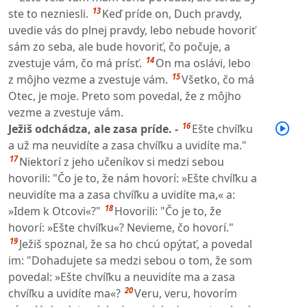
13
ste to nezniesli.
Keď príde on, Duch pravdy,
uvedie vás do plnej pravdy, lebo nebude hovoriť
sám zo seba, ale bude hovoriť, čo počuje, a
14
zvestuje vám, čo má prísť.
On ma oslávi, lebo
15
z môjho vezme a zvestuje vám.
Všetko, čo má
Otec, je moje. Preto som povedal, že z môjho
vezme a zvestuje vám.
16
Ježiš odchádza, ale zasa príde. -
Ešte chvíľku
a už ma neuvidíte a zasa chvíľku a uvidíte ma."
17
Niektorí z jeho učeníkov si medzi sebou
hovorili: "Čo je to, že nám hovorí: »Ešte chvíľku a
neuvidíte ma a zasa chvíľku a uvidíte ma,« a:
18
»Idem k Otcovi«?"
Hovorili: "Čo je to, že
hovorí: »Ešte chvíľku«? Nevieme, čo hovorí."
19
Ježiš spoznal, že sa ho chcú opýtať, a povedal
im: "Dohadujete sa medzi sebou o tom, že som
povedal: »Ešte chvíľku a neuvidíte ma a zasa
20
chvíľku a uvidíte ma«?
Veru, veru, hovorím