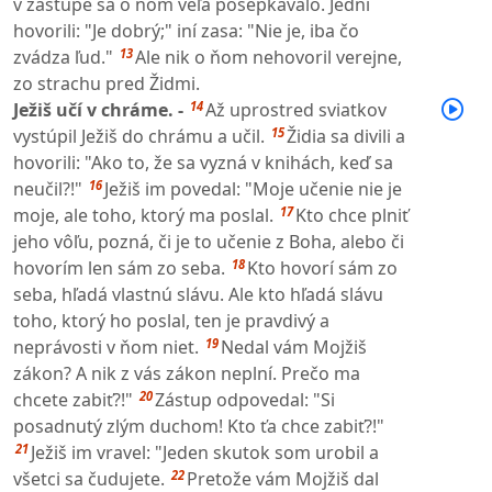
v zástupe sa o ňom veľa pošepkávalo. Jedni
hovorili: "Je dobrý;" iní zasa: "Nie je, iba čo
13
zvádza ľud."
Ale nik o ňom nehovoril verejne,
zo strachu pred Židmi.
14
Ježiš učí v chráme. -
Až uprostred sviatkov
15
vystúpil Ježiš do chrámu a učil.
Židia sa divili a
hovorili: "Ako to, že sa vyzná v knihách, keď sa
16
neučil?!"
Ježiš im povedal: "Moje učenie nie je
17
moje, ale toho, ktorý ma poslal.
Kto chce plniť
jeho vôľu, pozná, či je to učenie z Boha, alebo či
18
hovorím len sám zo seba.
Kto hovorí sám zo
seba, hľadá vlastnú slávu. Ale kto hľadá slávu
toho, ktorý ho poslal, ten je pravdivý a
19
neprávosti v ňom niet.
Nedal vám Mojžiš
zákon? A nik z vás zákon neplní. Prečo ma
20
chcete zabiť?!"
Zástup odpovedal: "Si
posadnutý zlým duchom! Kto ťa chce zabiť?!"
21
Ježiš im vravel: "Jeden skutok som urobil a
22
všetci sa čudujete.
Pretože vám Mojžiš dal