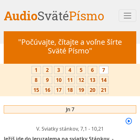
Audio
Sväté
Písmo
"Počúvajte, čítajte a voľne šírte
Sväté Písmo"
1
2
3
4
5
6
7
8
9
10
11
12
13
14
15
16
17
18
19
20
21
Jn 7
V. Sviatky stánkov,
7,1 - 10,21
Ježiš ide do Jeruzalema na sviatky Stánkov. -