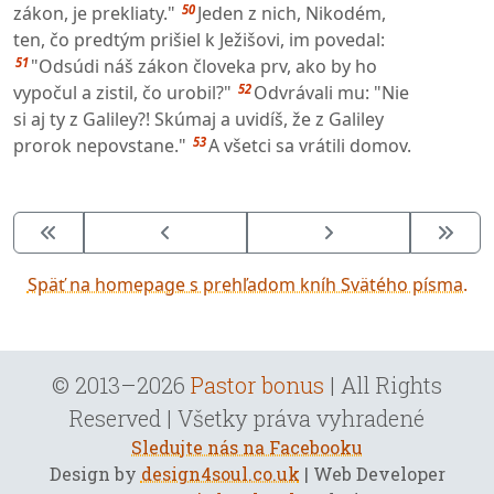
50
zákon, je prekliaty."
Jeden z nich, Nikodém,
ten, čo predtým prišiel k Ježišovi, im povedal:
51
"Odsúdi náš zákon človeka prv, ako by ho
52
vypočul a zistil, čo urobil?"
Odvrávali mu: "Nie
si aj ty z Galiley?! Skúmaj a uvidíš, že z Galiley
53
prorok nepovstane."
A všetci sa vrátili domov.
Späť na homepage s prehľadom kníh Svätého písma.
© 2013–2026
Pastor bonus
| All Rights
Reserved | Všetky práva vyhradené
Sledujte nás na Facebooku
Design by
design4soul.co.uk
| Web Developer