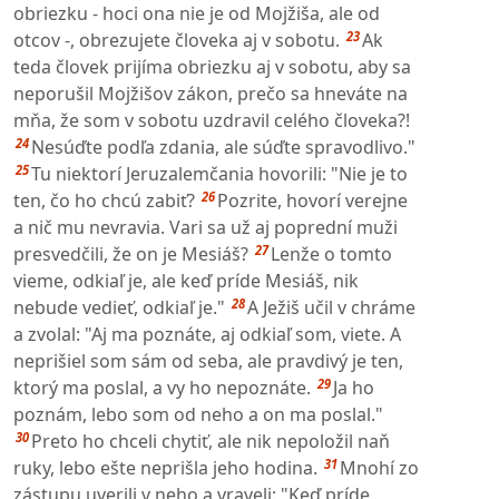
obriezku - hoci ona nie je od Mojžiša, ale od
23
otcov -, obrezujete človeka aj v sobotu.
Ak
teda človek prijíma obriezku aj v sobotu, aby sa
neporušil Mojžišov zákon, prečo sa hneváte na
mňa, že som v sobotu uzdravil celého človeka?!
24
Nesúďte podľa zdania, ale súďte spravodlivo."
25
Tu niektorí Jeruzalemčania hovorili: "Nie je to
26
ten, čo ho chcú zabiť?
Pozrite, hovorí verejne
a nič mu nevravia. Vari sa už aj poprední muži
27
presvedčili, že on je Mesiáš?
Lenže o tomto
vieme, odkiaľ je, ale keď príde Mesiáš, nik
28
nebude vedieť, odkiaľ je."
A Ježiš učil v chráme
a zvolal: "Aj ma poznáte, aj odkiaľ som, viete. A
neprišiel som sám od seba, ale pravdivý je ten,
29
ktorý ma poslal, a vy ho nepoznáte.
Ja ho
poznám, lebo som od neho a on ma poslal."
30
Preto ho chceli chytiť, ale nik nepoložil naň
31
ruky, lebo ešte neprišla jeho hodina.
Mnohí zo
zástupu uverili v neho a vraveli: "Keď príde