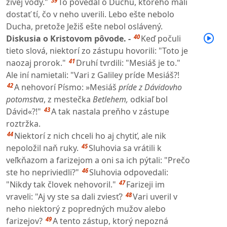
39
živej vody."
To povedal o Duchu, ktorého mali
dostať tí, čo v neho uverili. Lebo ešte nebolo
Ducha, pretože Ježiš ešte nebol oslávený.
40
Diskusia o Kristovom pôvode. -
Keď počuli
tieto slová, niektorí zo zástupu hovorili: "Toto je
41
naozaj prorok."
Druhí tvrdili: "Mesiáš je to."
Ale iní namietali: "Vari z Galiley príde Mesiáš?!
42
A nehovorí Písmo: »Mesiáš
príde z Dávidovho
potomstva
, z mestečka
Betlehem,
odkiaľ bol
43
Dávid«?!"
A tak nastala preňho v zástupe
roztržka.
44
Niektorí z nich chceli ho aj chytiť, ale nik
45
nepoložil naň ruky.
Sluhovia sa vrátili k
veľkňazom a farizejom a oni sa ich pýtali: "Prečo
46
ste ho nepriviedli?"
Sluhovia odpovedali:
47
"Nikdy tak človek nehovoril."
Farizeji im
48
vraveli: "Aj vy ste sa dali zviesť?
Vari uveril v
neho niektorý z popredných mužov alebo
49
farizejov?
A tento zástup, ktorý nepozná