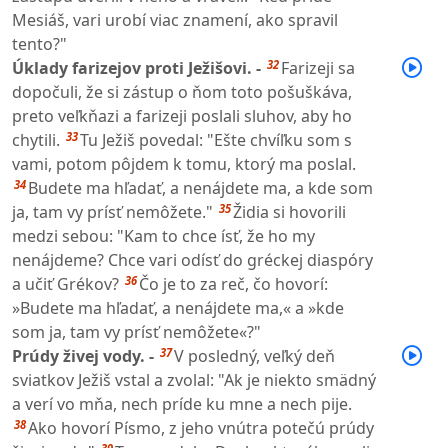
Mesiáš, vari urobí viac znamení, ako spravil
tento?"
32
Úklady farizejov proti Ježišovi. -
Farizeji sa
dopočuli, že si zástup o ňom toto pošuškáva,
preto veľkňazi a farizeji poslali sluhov, aby ho
33
chytili.
Tu Ježiš povedal: "Ešte chvíľku som s
vami, potom pôjdem k tomu, ktorý ma poslal.
34
Budete ma hľadať, a nenájdete ma, a kde som
35
ja, tam vy prísť nemôžete."
Židia si hovorili
medzi sebou: "Kam to chce ísť, že ho my
nenájdeme? Chce vari odísť do gréckej diaspóry
36
a učiť Grékov?
Čo je to za reč, čo hovorí:
»Budete ma hľadať, a nenájdete ma,« a »kde
som ja, tam vy prísť nemôžete«?"
37
Prúdy živej vody. -
V posledný, veľký deň
sviatkov Ježiš vstal a zvolal: "Ak je niekto smädný
a verí vo mňa, nech príde ku mne a nech pije.
38
Ako hovorí Písmo, z jeho vnútra potečú prúdy