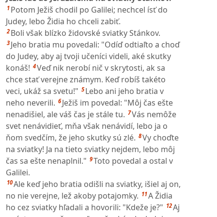
1
Potom Ježiš chodil po Galilei; nechcel ísť do
Judey, lebo Židia ho chceli zabiť.
2
Boli však blízko židovské sviatky Stánkov.
3
Jeho bratia mu povedali: "Odíď odtiaľto a choď
do Judey, aby aj tvoji učeníci videli, aké skutky
4
konáš!
Veď nik nerobí nič v skrytosti, ak sa
chce stať verejne známym. Keď robíš takéto
5
veci, ukáž sa svetu!"
Lebo ani jeho bratia v
6
neho neverili.
Ježiš im povedal: "Môj čas ešte
7
nenadišiel, ale váš čas je stále tu.
Vás nemôže
svet nenávidieť, mňa však nenávidí, lebo ja o
8
ňom svedčím, že jeho skutky sú zlé.
Vy choďte
na sviatky! Ja na tieto sviatky nejdem, lebo môj
9
čas sa ešte nenaplnil."
Toto povedal a ostal v
Galilei.
10
Ale keď jeho bratia odišli na sviatky, išiel aj on,
11
no nie verejne, lež akoby potajomky.
A Židia
12
ho cez sviatky hľadali a hovorili: "Kdeže je?"
Aj