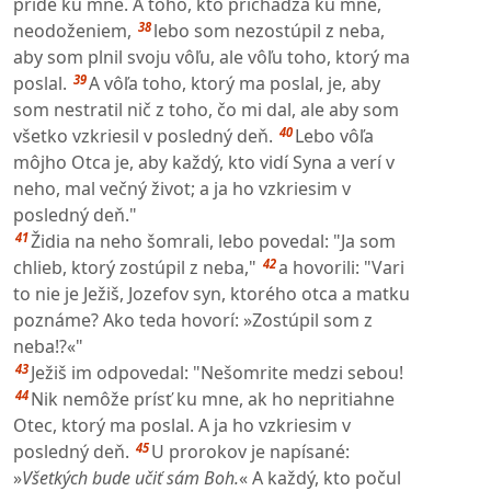
príde ku mne. A toho, kto prichádza ku mne,
38
neodoženiem,
lebo som nezostúpil z neba,
aby som plnil svoju vôľu, ale vôľu toho, ktorý ma
39
poslal.
A vôľa toho, ktorý ma poslal, je, aby
som nestratil nič z toho, čo mi dal, ale aby som
40
všetko vzkriesil v posledný deň.
Lebo vôľa
môjho Otca je, aby každý, kto vidí Syna a verí v
neho, mal večný život; a ja ho vzkriesim v
posledný deň."
41
Židia na neho šomrali, lebo povedal: "Ja som
42
chlieb, ktorý zostúpil z neba,"
a hovorili: "Vari
to nie je Ježiš, Jozefov syn, ktorého otca a matku
poznáme? Ako teda hovorí: »Zostúpil som z
neba!?«"
43
Ježiš im odpovedal: "Nešomrite medzi sebou!
44
Nik nemôže prísť ku mne, ak ho nepritiahne
Otec, ktorý ma poslal. A ja ho vzkriesim v
45
posledný deň.
U prorokov je napísané:
»
Všetkých bude učiť sám Boh.
« A každý, kto počul