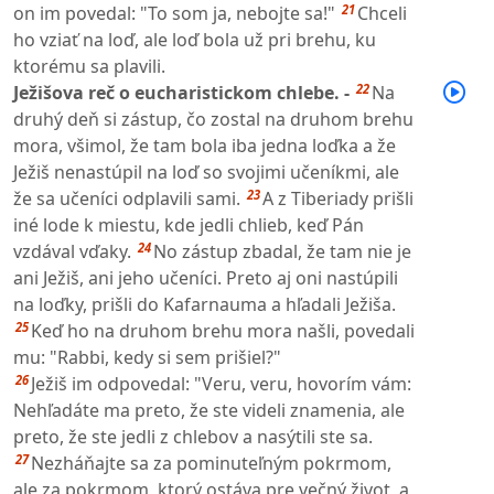
21
on im povedal: "To som ja, nebojte sa!"
Chceli
ho vziať na loď, ale loď bola už pri brehu, ku
ktorému sa plavili.
22
Ježišova reč o eucharistickom chlebe. -
Na
druhý deň si zástup, čo zostal na druhom brehu
mora, všimol, že tam bola iba jedna loďka a že
Ježiš nenastúpil na loď so svojimi učeníkmi, ale
23
že sa učeníci odplavili sami.
A z Tiberiady prišli
iné lode k miestu, kde jedli chlieb, keď Pán
24
vzdával vďaky.
No zástup zbadal, že tam nie je
ani Ježiš, ani jeho učeníci. Preto aj oni nastúpili
na loďky, prišli do Kafarnauma a hľadali Ježiša.
25
Keď ho na druhom brehu mora našli, povedali
mu: "Rabbi, kedy si sem prišiel?"
26
Ježiš im odpovedal: "Veru, veru, hovorím vám:
Nehľadáte ma preto, že ste videli znamenia, ale
preto, že ste jedli z chlebov a nasýtili ste sa.
27
Nezháňajte sa za pominuteľným pokrmom,
ale za pokrmom, ktorý ostáva pre večný život, a