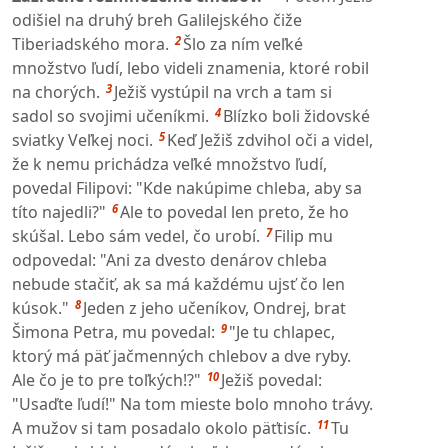
odišiel na druhý breh Galilejského čiže
2
Tiberiadského mora.
Šlo za ním veľké
množstvo ľudí, lebo videli znamenia, ktoré robil
3
na chorých.
Ježiš vystúpil na vrch a tam si
4
sadol so svojimi učeníkmi.
Blízko boli židovské
5
sviatky Veľkej noci.
Keď Ježiš zdvihol oči a videl,
že k nemu prichádza veľké množstvo ľudí,
povedal Filipovi: "Kde nakúpime chleba, aby sa
6
títo najedli?"
Ale to povedal len preto, že ho
7
skúšal. Lebo sám vedel, čo urobí.
Filip mu
odpovedal: "Ani za dvesto denárov chleba
nebude stačiť, ak sa má každému ujsť čo len
8
kúsok."
Jeden z jeho učeníkov, Ondrej, brat
9
Šimona Petra, mu povedal:
"Je tu chlapec,
ktorý má päť jačmenných chlebov a dve ryby.
10
Ale čo je to pre toľkých!?"
Ježiš povedal:
"Usaďte ľudí!" Na tom mieste bolo mnoho trávy.
11
A mužov si tam posadalo okolo päťtisíc.
Tu