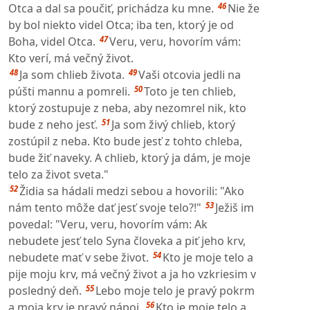
46
Otca a dal sa poučiť, prichádza ku mne.
Nie že
by bol niekto videl Otca; iba ten, ktorý je od
47
Boha, videl Otca.
Veru, veru, hovorím vám:
Kto verí, má večný život.
48
49
Ja som chlieb života.
Vaši otcovia jedli na
50
púšti mannu a pomreli.
Toto je ten chlieb,
ktorý zostupuje z neba, aby nezomrel nik, kto
51
bude z neho jesť.
Ja som živý chlieb, ktorý
zostúpil z neba. Kto bude jesť z tohto chleba,
bude žiť naveky. A chlieb, ktorý ja dám, je moje
telo za život sveta."
52
Židia sa hádali medzi sebou a hovorili: "Ako
53
nám tento môže dať jesť svoje telo?!"
Ježiš im
povedal: "Veru, veru, hovorím vám: Ak
nebudete jesť telo Syna človeka a piť jeho krv,
54
nebudete mať v sebe život.
Kto je moje telo a
pije moju krv, má večný život a ja ho vzkriesim v
55
posledný deň.
Lebo moje telo je pravý pokrm
56
a moja krv je pravý nápoj.
Kto je moje telo a