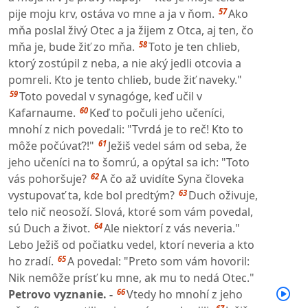
57
pije moju krv, ostáva vo mne a ja v ňom.
Ako
mňa poslal živý Otec a ja žijem z Otca, aj ten, čo
58
mňa je, bude žiť zo mňa.
Toto je ten chlieb,
ktorý zostúpil z neba, a nie aký jedli otcovia a
pomreli. Kto je tento chlieb, bude žiť naveky."
59
Toto povedal v synagóge, keď učil v
60
Kafarnaume.
Keď to počuli jeho učeníci,
mnohí z nich povedali: "Tvrdá je to reč! Kto to
61
môže počúvať?!"
Ježiš vedel sám od seba, že
jeho učeníci na to šomrú, a opýtal sa ich: "Toto
62
vás pohoršuje?
A čo až uvidíte Syna človeka
63
vystupovať ta, kde bol predtým?
Duch oživuje,
telo nič neosoží. Slová, ktoré som vám povedal,
64
sú Duch a život.
Ale niektorí z vás neveria."
Lebo Ježiš od počiatku vedel, ktorí neveria a kto
65
ho zradí.
A povedal: "Preto som vám hovoril:
Nik nemôže prísť ku mne, ak mu to nedá Otec."
66
Petrovo vyznanie. -
Vtedy ho mnohí z jeho