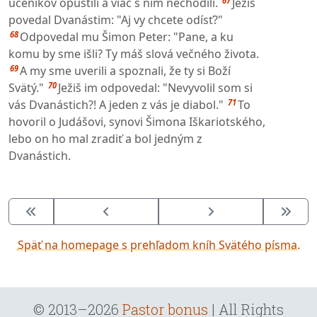
67
učeníkov opustili a viac s ním nechodili.
Ježiš
povedal Dvanástim: "Aj vy chcete odísť?"
68
Odpovedal mu Šimon Peter: "Pane, a ku
komu by sme išli? Ty máš slová večného života.
69
A my sme uverili a spoznali, že ty si Boží
70
Svätý."
Ježiš im odpovedal: "Nevyvolil som si
71
vás Dvanástich?! A jeden z vás je diabol."
To
hovoril o Judášovi, synovi Šimona Iškariotského,
lebo on ho mal zradiť a bol jedným z
Dvanástich.
Späť na homepage s prehľadom kníh Svätého písma.
© 2013–2026
Pastor bonus
| All Rights