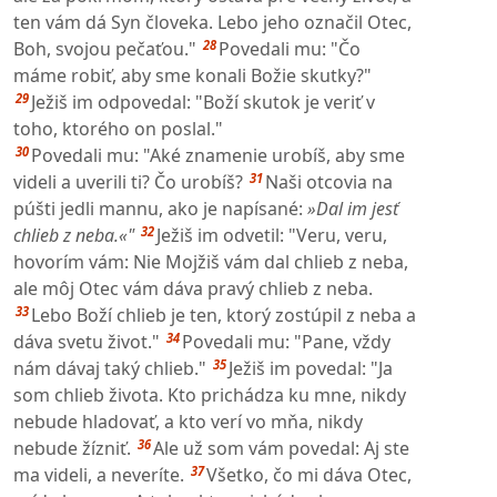
ten vám dá Syn človeka. Lebo jeho označil Otec,
28
Boh, svojou pečaťou."
Povedali mu: "Čo
máme robiť, aby sme konali Božie skutky?"
29
Ježiš im odpovedal: "Boží skutok je veriť v
toho, ktorého on poslal."
30
Povedali mu: "Aké znamenie urobíš, aby sme
31
videli a uverili ti? Čo urobíš?
Naši otcovia na
púšti jedli mannu, ako je napísané:
»Dal im jesť
32
chlieb z neba.«"
Ježiš im odvetil: "Veru, veru,
hovorím vám: Nie Mojžiš vám dal chlieb z neba,
ale môj Otec vám dáva pravý chlieb z neba.
33
Lebo Boží chlieb je ten, ktorý zostúpil z neba a
34
dáva svetu život."
Povedali mu: "Pane, vždy
35
nám dávaj taký chlieb."
Ježiš im povedal: "Ja
som chlieb života. Kto prichádza ku mne, nikdy
nebude hladovať, a kto verí vo mňa, nikdy
36
nebude žízniť.
Ale už som vám povedal: Aj ste
37
ma videli, a neveríte.
Všetko, čo mi dáva Otec,