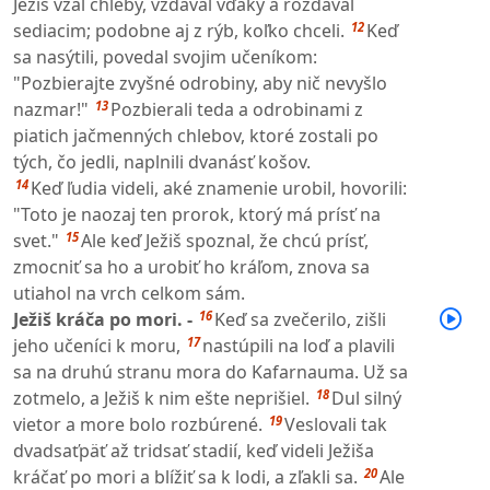
Ježiš vzal chleby, vzdával vďaky a rozdával
12
sediacim; podobne aj z rýb, koľko chceli.
Keď
sa nasýtili, povedal svojim učeníkom:
"Pozbierajte zvyšné odrobiny, aby nič nevyšlo
13
nazmar!"
Pozbierali teda a odrobinami z
piatich jačmenných chlebov, ktoré zostali po
tých, čo jedli, naplnili dvanásť košov.
14
Keď ľudia videli, aké znamenie urobil, hovorili:
"Toto je naozaj ten prorok, ktorý má prísť na
15
svet."
Ale keď Ježiš spoznal, že chcú prísť,
zmocniť sa ho a urobiť ho kráľom, znova sa
utiahol na vrch celkom sám.
16
Ježiš kráča po mori. -
Keď sa zvečerilo, zišli
17
jeho učeníci k moru,
nastúpili na loď a plavili
sa na druhú stranu mora do Kafarnauma. Už sa
18
zotmelo, a Ježiš k nim ešte neprišiel.
Dul silný
19
vietor a more bolo rozbúrené.
Veslovali tak
dvadsaťpäť až tridsať stadií, keď videli Ježiša
20
kráčať po mori a blížiť sa k lodi, a zľakli sa.
Ale