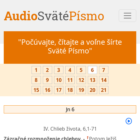
Audio
Sväté
Písmo
"Počúvajte, čítajte a voľne šírte
Sväté Písmo"
1
2
3
4
5
6
7
8
9
10
11
12
13
14
15
16
17
18
19
20
21
Jn 6
IV. Chlieb života,
6,1-71
1
Zázračné rozmnoženie chlebov. -
Potom Ježiš