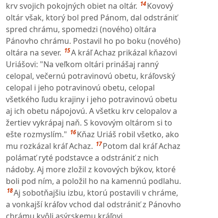
14
krv svojich pokojných obiet na oltár.
Kovový
oltár však, ktorý bol pred Pánom, dal odstrániť
spred chrámu, spomedzi (nového) oltára
Pánovho chrámu. Postavil ho po boku (nového)
15
oltára na sever.
A kráľ Achaz prikázal kňazovi
Uriášovi: "Na veľkom oltári prinášaj ranný
celopal, večernú potravinovú obetu, kráľovský
celopal i jeho potravinovú obetu, celopal
všetkého ľudu krajiny i jeho potravinovú obetu
aj ich obetu nápojovú. A všetku krv celopalov a
žertiev vykrápaj naň. S kovovým oltárom si to
16
ešte rozmyslím."
Kňaz Uriáš robil všetko, ako
17
mu rozkázal kráľ Achaz.
Potom dal kráľ Achaz
polámať ryté podstavce a odstrániť z nich
nádoby. Aj more zložil z kovových býkov, ktoré
boli pod ním, a položil ho na kamennú podlahu.
18
Aj sobotňajšiu izbu, ktorú postavili v chráme,
a vonkajší kráľov vchod dal odstrániť z Pánovho
chrámu kvôli asýrskemu kráľovi.