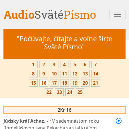
Audio
Sväté
Písmo
"Počúvajte, čítajte a voľne šírte
Sväté Písmo"
1
2
3
4
5
6
7
8
9
10
11
12
13
14
15
16
17
18
19
20
21
22
23
24
25
2Kr 16
1
Júdsky kráľ Achaz. -
V sedemnástom roku
Romeliášovho syna Pekacha sa stal kráľom