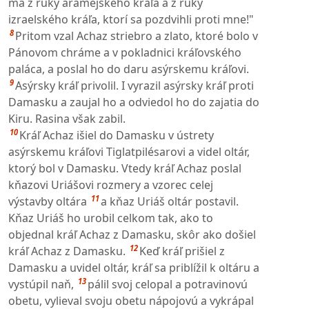
ma z ruky aramejského kráľa a z ruky
izraelského kráľa, ktorí sa pozdvihli proti mne!"
8
Pritom vzal Achaz striebro a zlato, ktoré bolo v
Pánovom chráme a v pokladnici kráľovského
paláca, a poslal ho do daru asýrskemu kráľovi.
9
Asýrsky kráľ privolil. I vyrazil asýrsky kráľ proti
Damasku a zaujal ho a odviedol ho do zajatia do
Kiru. Rasina však zabil.
10
Kráľ Achaz išiel do Damasku v ústrety
asýrskemu kráľovi Tiglatpilésarovi a videl oltár,
ktorý bol v Damasku. Vtedy kráľ Achaz poslal
kňazovi Uriášovi rozmery a vzorec celej
11
výstavby oltára
a kňaz Uriáš oltár postavil.
Kňaz Uriáš ho urobil celkom tak, ako to
objednal kráľ Achaz z Damasku, skôr ako došiel
12
kráľ Achaz z Damasku.
Keď kráľ prišiel z
Damasku a uvidel oltár, kráľ sa priblížil k oltáru a
13
vystúpil naň,
pálil svoj celopal a potravinovú
obetu, vylieval svoju obetu nápojovú a vykrápal