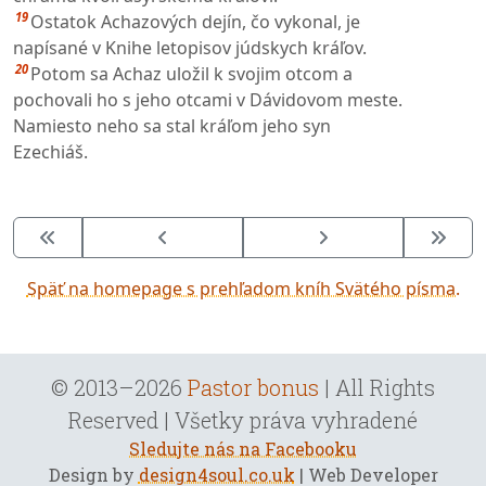
19
Ostatok Achazových dejín, čo vykonal, je
napísané v Knihe letopisov júdskych kráľov.
20
Potom sa Achaz uložil k svojim otcom a
pochovali ho s jeho otcami v Dávidovom meste.
Namiesto neho sa stal kráľom jeho syn
Ezechiáš.
Späť na homepage s prehľadom kníh Svätého písma.
© 2013–2026
Pastor bonus
| All Rights
Reserved | Všetky práva vyhradené
Sledujte nás na Facebooku
Design by
design4soul.co.uk
| Web Developer