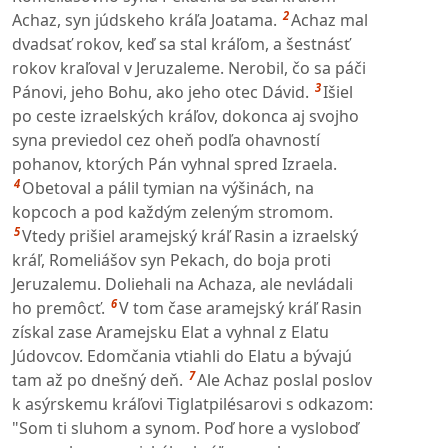
2
Achaz, syn júdskeho kráľa Joatama.
Achaz mal
dvadsať rokov, keď sa stal kráľom, a šestnásť
rokov kraľoval v Jeruzaleme. Nerobil, čo sa páči
3
Pánovi, jeho Bohu, ako jeho otec Dávid.
Išiel
po ceste izraelských kráľov, dokonca aj svojho
syna previedol cez oheň podľa ohavností
pohanov, ktorých Pán vyhnal spred Izraela.
4
Obetoval a pálil tymian na výšinách, na
kopcoch a pod každým zeleným stromom.
5
Vtedy prišiel aramejský kráľ Rasin a izraelský
kráľ, Romeliášov syn Pekach, do boja proti
Jeruzalemu. Doliehali na Achaza, ale nevládali
6
ho premôcť.
V tom čase aramejský kráľ Rasin
získal zase Aramejsku Elat a vyhnal z Elatu
Júdovcov. Edomčania vtiahli do Elatu a bývajú
7
tam až po dnešný deň.
Ale Achaz poslal poslov
k asýrskemu kráľovi Tiglatpilésarovi s odkazom:
"Som ti sluhom a synom. Poď hore a vysloboď