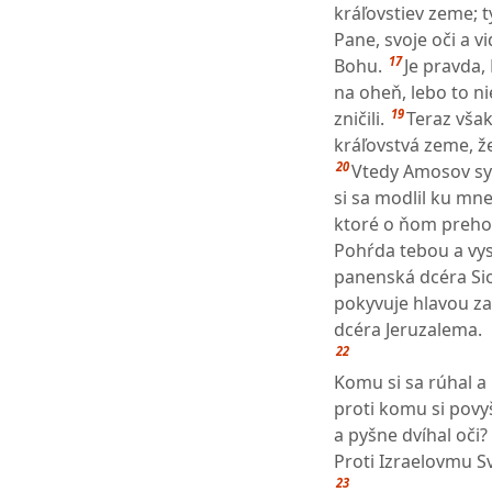
kráľovstiev zeme; t
Pane, svoje oči a v
17
Bohu.
Je pravda, 
na oheň, lebo to ni
19
zničili.
Teraz však
kráľovstvá zeme, že
20
Vtedy Amosov syn
si sa modlil ku mn
ktoré o ňom prehov
Pohŕda tebou a vys
panenská dcéra Si
pokyvuje hlavou za
dcéra Jeruzalema.
22
Komu si sa rúhal a
proti komu si povy
a pyšne dvíhal oči?
Proti Izraelovmu S
23