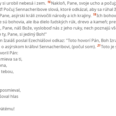
16
y si urobil nebesá i zem.
Nakloň, Pane, svoje ucho a počuj;
iď! Počuj Sennacheribove slová, ktoré odkázal, aby sa rúhal
18
Pane, asýrski králi znivočili národy a ich krajiny.
Ich bohov
e sú bohovia, ale iba dielo ľudských rúk, drevo a kameň; pre
, Pane, náš Bože, vysloboď nás z jeho ruky, nech poznajú vš
 ty, Pane, si jediný Boh!"
 Izaiáš poslal Ezechiášovi odkaz: "Toto hovorí Pán, Boh Izra
21
e o asýrskom kráľovi Sennacheribovi, (počul som).
Toto je 
oril Pán:
mieva sa ti,
ona,
 tebou,
 posmieval,
šoval hlas
vätému!