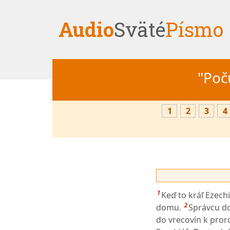
Audio
Sväté
Písmo
"Počú
1
2
3
4
1
Keď to kráľ Ezechi
2
domu.
Správcu do
do vrecovín k pror