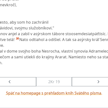
nevkročí,
esto, aby som ho zachránil
Dávidovi, svojmu služobníkovi."
Pánov anjel a zabil v asýrskom tábore stoosemdesiatpäťtisíc.
36
tve telá!
Nato odtiahol a odišiel. A tak sa asýrsky kráľ Se
ve.
ňal v dome svojho boha Nesrocha, vlastní synovia Adramele
mečom a sami utiekli do krajiny Ararat. Namiesto neho sa st
n.
2Kr 19
Späť na homepage s prehľadom kníh Svätého písma.