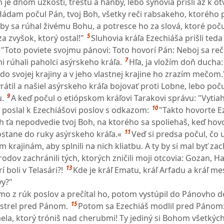
 je dňom úzkosti, trestu a hanby, lebo synovia prišli až k ot
ádam počul Pán, tvoj Boh, všetky reči rabsakeho, ktorého p
aby sa rúhal živému Bohu, a potresce ho za slová, ktoré poču
5
a zvyšok, ktorý ostal!"
Sluhovia kráľa Ezechiáša prišli teda 
: "Toto poviete svojmu pánovi: Toto hovorí Pán: Neboj sa rečí
7
i rúhali paholci asýrskeho kráľa.
Hľa, ja vložím doň ducha:
a do svojej krajiny a v jeho vlastnej krajine ho zrazím mečom.
átil a našiel asýrskeho kráľa bojovať proti Lobne, lebo poču
9
u.
A keď počul o etiópskom kráľovi Tarakovi správu: "Vytiah
10
a poslal k Ezechiášovi poslov s odkazom:
"Takto hovorte E
h ťa nepodvedie tvoj Boh, na ktorého sa spoliehaš, keď hovo
11
stane do ruky asýrskeho kráľa.«
Veď si predsa počul, čo u
ým krajinám, aby splnili na nich kliatbu. A ty by si mal byť z
dov zachránili tých, ktorých zničili moji otcovia: Gozan, H
13
 boli v Telasári?!
Kde je kráľ Ematu, kráľ Arfadu a kráľ me
vy?"
smo z rúk poslov a prečítal ho, potom vystúpil do Pánovho 
15
strel pred Pánom.
Potom sa Ezechiáš modlil pred Pánom
aela, ktorý tróniš nad cherubmi! Ty jediný si Bohom všetkýc