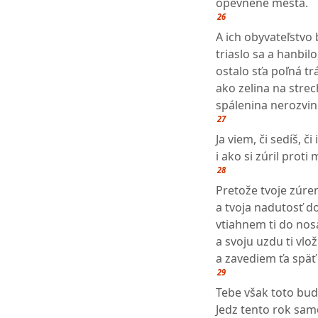
opevnené mestá.
26
A ich obyvateľstv
triaslo sa a hanbilo
ostalo sťa poľná trá
ako zelina na strec
spálenina nerozvin
27
Ja viem, či sedíš, či
i ako si zúril proti
28
Pretože tvoje zúre
a tvoja nadutosť do
vtiahnem ti do nos
a svoju uzdu ti vlo
a zavediem ťa späť 
29
Tebe však toto bu
Jedz tento rok sa