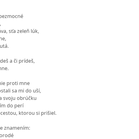
o bezmocné
,
va, sťa zeleň lúk,
he,
utá.
 ideš a či prídeš,
 mne.
nie proti mne
stali sa mi do uší,
a svoju obrúčku
žím do perí
cestou, ktorou si prišiel.
de znamením:
morodé