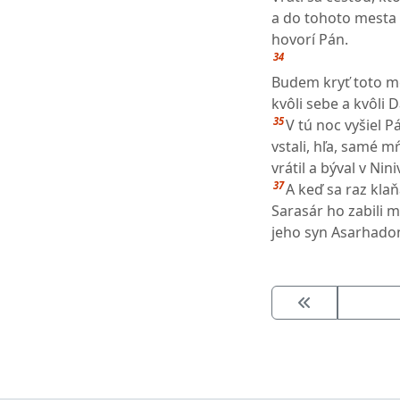
a do tohoto mesta 
hovorí Pán.
34
Budem kryť toto m
kvôli sebe a kvôli 
35
V tú noc vyšiel 
vstali, hľa, samé mŕ
vrátil a býval v Nini
37
A keď sa raz kla
Sarasár ho zabili 
jeho syn Asarhado