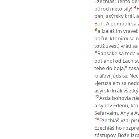
Ezechiáš: Tento deň
4
pôrod nieto sily!
H
pán, asýrsky kráľ, 
Boh. A pomodli sa z
6
a Izaiáš im vravel
počul, ktorými sa m
totiž zvesť, vráti s
8
Rabsake sa teda vr
odtiahol od Lachis
tebe do boja," zas
kráľovi Júdska: Nec
»Jeruzalem sa nedo
asýrski králi všetk
12
Azda bohovia náro
a synov Edenu, ktorí
Sefarvaim, Any a A
14
Ezechiáš vzal pí
Ezechiáš ho rozpre
zástupov, Bože Izr