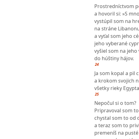
Prostredníctvom po
a hovoril si: »S m
vystúpil som na hr
na stráne Libanon
a vyťal som jeho c
jeho vyberané cypr
vyšiel som na jeho 
do húštiny hájov.
24
Ja som kopal a pil 
a krokom svojich 
všetky rieky Egypta
25
Nepočul si o tom?
Pripravoval som t
chystal som to od 
a teraz som to priv
premeníš na pusté 