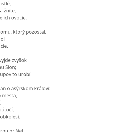
stlé,
a žnite,
e ich ovocie.
omu, ktorý pozostal,
ol
cie.
vyjde zvyšok
hu Sion;
tupov to urobí.
Pán o asýrskom kráľovi:
o mesta,
;
aútočí,
obkolesí.
rou prišiel