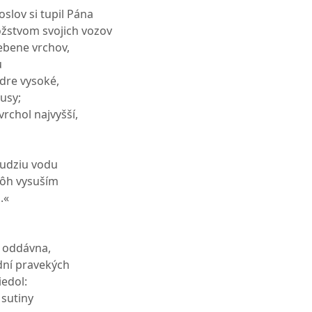
slov si tupil Pána
nožstvom svojich vozov
ebene vrchov,
u
édre vysoké,
usy;
vrchol najvyšší,
cudziu vodu
nôh vysuším
.«
o oddávna,
dní pravekých
iedol:
sutiny