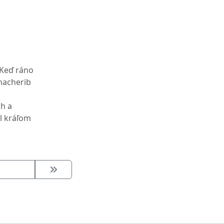
 Keď ráno
nnacherib
ch a
al kráľom