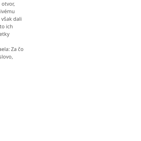
 otvor,
 živému
 však dali
to ich
etky
ela: Za čo
slovo,