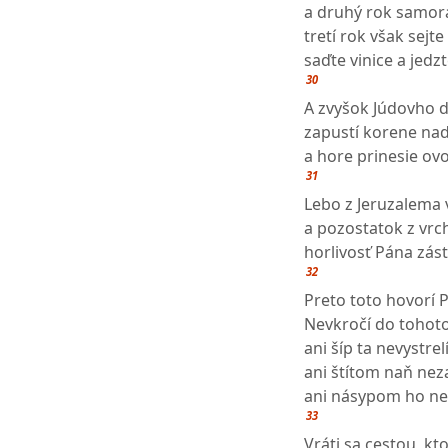
a druhý rok samora
tretí rok však sejte 
saďte vinice a jedzt
30
A zvyšok Júdovho d
zapustí korene nad
a hore prinesie ovo
31
Lebo z Jeruzalema 
a pozostatok z vrc
horlivosť Pána zás
32
Preto toto hovorí 
Nevkročí do tohot
ani šíp ta nevystrelí
ani štítom naň nez
ani násypom ho ne
33
Vráti sa cestou, kto