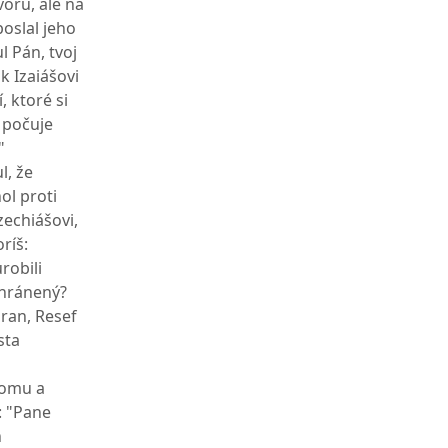
voru, ale na
oslal jeho
l Pán, tvoj
k Izaiášovi
, ktoré si
 počuje
"
l, že
ol proti
zechiášovi,
ríš:
robili
achránený?
aran, Resef
sta
domu a
: "Pane
h