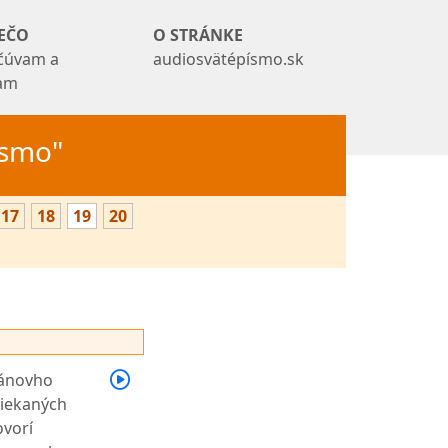
EČO
O STRÁNKE
čúvam a
audiosvätépísmo.sk
tam
Písmo"
17
18
19
20
 Pánovho
liekaných
ovorí