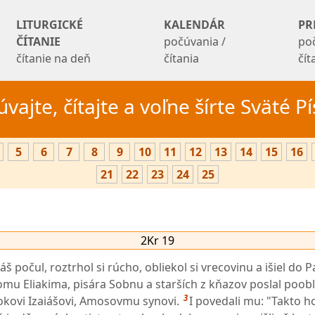
LITURGICKÉ
KALENDÁR
PR
ČÍTANIE
počúvania /
po
čítanie na deň
čítania
čí
vajte, čítajte a voľne šírte Sväté 
5
6
7
8
9
10
11
12
13
14
15
16
21
22
23
24
25
2Kr 19
áš počul, roztrhol si rúcho, obliekol si vrecovinu a išiel do
mu Eliakima, pisára Sobnu a starších z kňazov poslal poob
3
okovi Izaiášovi, Amosovmu synovi.
I povedali mu: "Takto h