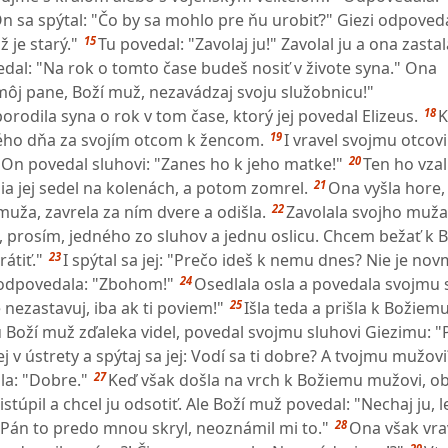
n sa spýtal: "Čo by sa mohlo pre ňu urobiť?" Giezi odpovedal
15
 je starý."
Tu povedal: "Zavolaj ju!" Zavolal ju a ona zasta
dal: "Na rok o tomto čase budeš nosiť v živote syna." Ona
môj pane, Boží muž, nezavádzaj svoju služobnicu!"
18
orodila syna o rok v tom čase, ktorý jej povedal Elizeus.
K
19
dného dňa za svojím otcom k žencom.
I vravel svojmu otcovi
20
" On povedal sluhovi: "Zanes ho k jeho matke!"
Ten ho vzal
21
a jej sedel na kolenách, a potom zomrel.
Ona vyšla hore,
22
muža, zavrela za ním dvere a odišla.
Zavolala svojho muža
i, prosím, jedného zo sluhov a jednu oslicu. Chcem bežať k
23
átiť."
I spýtal sa jej: "Prečo ideš k nemu dnes? Nie je nov
24
e odpovedala: "Zbohom!"
Osedlala osla a povedala svojmu 
25
 nezastavuj, iba ak ti poviem!"
Išla teda a prišla k Božie
 Boží muž zďaleka videl, povedal svojmu sluhovi Giezimu: "P
ej v ústrety a spýtaj sa jej: Vodí sa ti dobre? A tvojmu mužov
27
a: "Dobre."
Keď však došla na vrch k Božiemu mužovi, o
istúpil a chcel ju odsotiť. Ale Boží muž povedal: "Nechaj ju,
28
Pán to predo mnou skryl, neoznámil mi to."
Ona však vra