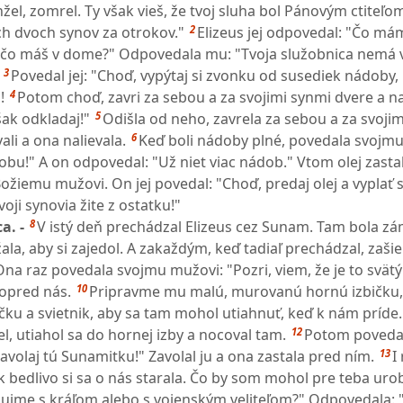
el, zomrel. Ty však vieš, že tvoj sluha bol Pánovým ctiteľom.
2
jich dvoch synov za otrokov."
Elizeus jej odpovedal: "Čo má
, čo máš v dome?" Odpovedala mu: "Tvoja služobnica nemá 
3
Povedal jej: "Choď, vypýtaj si zvonku od susediek nádoby
4
!
Potom choď, zavri za sebou a za svojimi synmi dvere a na
5
šak odkladaj!"
Odišla od neho, zavrela za sebou a za svoji
6
ali a ona nalievala.
Keď boli nádoby plné, povedala svojmu
bu!" A on odpovedal: "Už niet viac nádob." Vtom olej zastal
Božiemu mužovi. On jej povedal: "Choď, predaj olej a vyplať 
tvoji synovia žite z ostatku!"
8
a. -
V istý deň prechádzal Elizeus cez Sunam. Tam bola z
ala, aby si zajedol. A zakaždým, keď tadiaľ prechádzal, zašiel
Ona raz povedala svojmu mužovi: "Pozri, viem, že je to svät
10
opred nás.
Pripravme mu malú, murovanú hornú izbičku
oličku a svietnik, aby sa tam mohol utiahnuť, keď k nám príde.
12
iel, utiahol sa do hornej izby a nocoval tam.
Potom poveda
13
avolaj tú Sunamitku!" Zavolal ju a ona zastala pred ním.
I
ak bedlivo si sa o nás starala. Čo by som mohol pre teba ur
áujme s kráľom alebo s vojenským veliteľom?" Odpovedala: