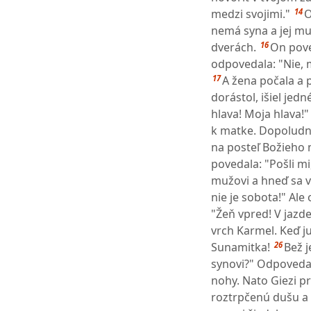
14
medzi svojimi."
O
nemá syna a jej muž
16
dverách.
On pove
odpovedala: "Nie, 
17
A žena počala a p
dorástol, išiel je
hlava! Moja hlava!
k matke. Dopoludni
na posteľ Božieho 
povedala: "Pošli m
mužovi a hneď sa vr
nie je sobota!" Al
"Žeň vpred! V jazde
vrch Karmel. Keď ju
26
Sunamitka!
Bež j
synovi?" Odpovedal
nohy. Nato Giezi pr
roztrpčenú dušu a 