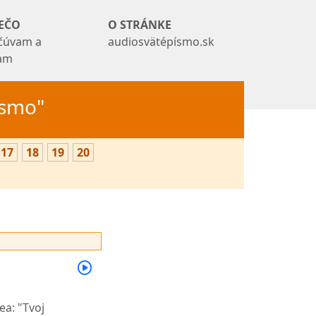
EČO
O STRÁNKE
čúvam a
audiosvätépísmo.sk
tam
Písmo"
17
18
19
20
ea: "Tvoj