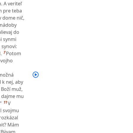
 A veriteľ
m pre teba
v dome nič,
, nádoby
lievaj do
mi synmi
 synovi:
7
.
Potom
svojho
ámožná
 k nej, aby
ý Boží muž,
, dajme mu
11
"
V
l svojmu
 rozkázal
obiť? Mám
 "Bývam