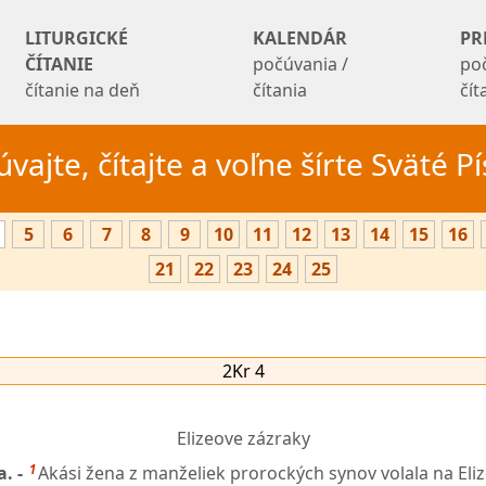
LITURGICKÉ
KALENDÁR
PR
ČÍTANIE
počúvania /
po
čítanie na deň
čítania
čí
vajte, čítajte a voľne šírte Sväté 
5
6
7
8
9
10
11
12
13
14
15
16
21
22
23
24
25
2Kr 4
Elizeove zázraky
1
. -
Akási žena z manželiek prorockých synov volala na Eliz