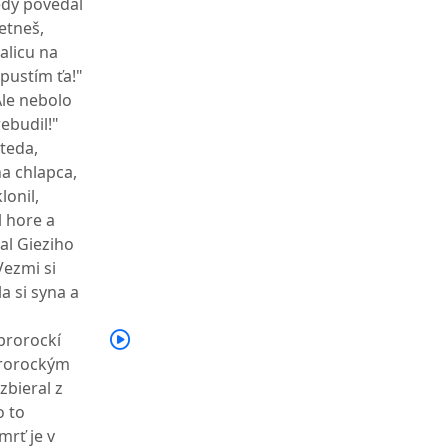
edy povedal
etneš,
alicu na
opustím ťa!"
Ale nebolo
ebudil!"
 teda,
na chlapca,
lonil,
l hore a
al Gieziho
Vezmi si
a si syna a
 prorockí
 prorockým
zbieral z
o to
mrť je v