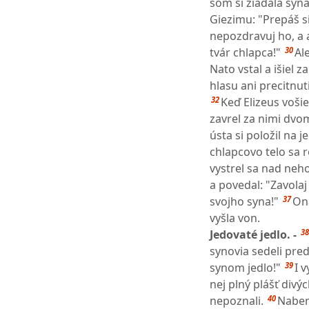
som si žiadala syn
Giezimu: "Prepáš si
nepozdravuj ho, a 
30
tvár chlapca!"
Al
Nato vstal a išiel z
hlasu ani precitnut
32
Keď Elizeus vošie
zavrel za nimi dvom
ústa si položil na j
chlapcovo telo sa r
vystrel sa nad neho
a povedal: "Zavolaj
37
svojho syna!"
Ona
vyšla von.
38
Jedovaté jedlo. -
synovia sedeli pre
39
synom jedlo!"
I 
nej plný plášť divý
40
nepoznali.
Nabera