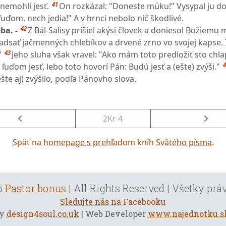
41
 nemohli jesť.
On rozkázal: "Doneste múku!" Vysypal ju do
uďom, nech jedia!" A v hrnci nebolo nič škodlivé.
42
ba. -
Z Bál-Salisy prišiel akýsi človek a doniesol Božiemu
vadsať jačmenných chlebíkov a drvené zrno vo svojej kapse. 
43
"
Jeho sluha však vravel: "Ako mám toto predložiť sto chl
4
 ľuďom jesť, lebo toto hovorí Pán: Budú jesť a (ešte) zvýši."
(ešte aj) zvýšilo, podľa Pánovho slova.
2Kr 4
Späť na homepage s prehľadom kníh Svätého písma.
6
Pastor bonus
| All Rights Reserved | Všetky pr
Sledujte nás na Facebooku
by
design4soul.co.uk
| Web Developer
www.najednotku.s