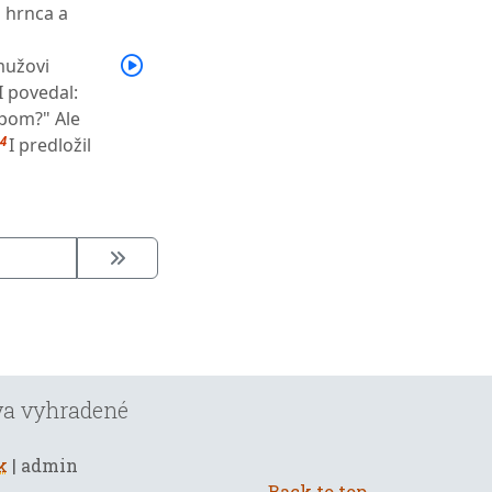
 hrnca a
 mužovi
I povedal:
apom?" Ale
4
I predložil
áva vyhradené
k
| admin
Back to top