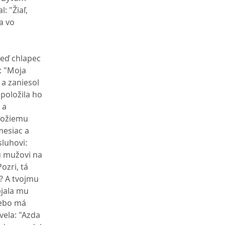
: "Žiaľ,
la vo
eď chlapec
: "Moja
 a zaniesol
 položila ho
 a
 Božiemu
mesiac a
sluhovi:
mu mužovi na
ozri, tá
i? A tvojmu
bjala mu
 lebo má
vela: "Azda