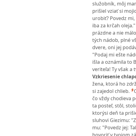
služobník, môj manž
prišiel vziať si mo
urobiť? Povedz mi
iba za krčah oleja."
prázdne a nie málo
tých nádob, plné v
dvere, oni jej podáv
"Podaj mi ešte nádo
išla a oznámila to 
veriteľa! Ty však a 
Vzkriesenie chlapc
žena, ktorá ho zdrž
9
si zajedol chlieb.
čo vždy chodieva p
ta posteľ, stôl, st
ktorýsi deň ta priš
sluhovi Giezimu: "Z
mu: "Povedz jej: T
hovoriť v tvojom z