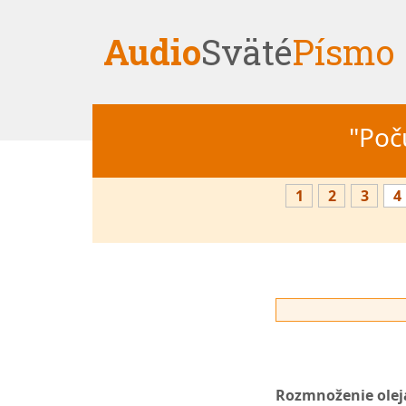
Audio
Sväté
Písmo
"Počú
1
2
3
4
Rozmnoženie oleja