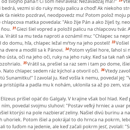
29
a od svojho pána?! Či som nevravela: Nezavádzaj ma!?"
Vt
 bedrá, vezmi si do ruky moju palicu a choď! Ak niekoho str
ak ťa niekto pozdraví, neodpovedz mu! Potom polož moju p
e chlapcova matka povedala: "Ako žije Pán a ako žiješ ty, ne
31
a ňou.
Giezi šiel vopred a položil palicu na chlapcovu tvár. 
ia. Vrátil sa mu teda naproti a oznámil mu: "Chlapec sa nepr
33
l do domu, hľa, chlapec ležal mŕtvy na jeho posteli!
Vošiel
34
a dvere a modlil sa k Pánovi.
Potom vyšiel hore, ľahol si 
eho ústa, oči na jeho oči, ruky na jeho ruky. Keď sa tak naň sk
35
ozohrialo.
Vrátil sa, prešiel sa raz sem i tam po dome, išie
36
. Nato chlapec sedem ráz kýchol a otvoril oči.
Vtedy zavol
 tú Sunamitku!" I zavolal ju. Keď vošla k nemu, povedal jej: "
 pristúpila a padla mu k nohám, uklonila sa až po zem, vzal
Elizeus prišiel opäť do Galgaly. V krajine však bol hlad. Keď
d ním, povedal svojmu sluhovi: "Postav veľký hrniec a uvar
vyšiel ktorýsi na pole nazbierať zeliny. Našiel divú burinu a na
ch uhoriek. Potom išiel a pokrájal to do hrnca na pokrm, leb
li to ľuďom na jedenie, ale keď začali pokrm jesť, zvolali: "S