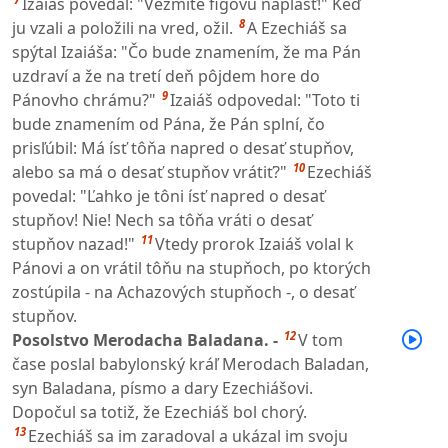
Izaiáš povedal: "Vezmite figovú náplasť!" Keď
8
ju vzali a položili na vred, ožil.
A Ezechiáš sa
spýtal Izaiáša: "Čo bude znamením, že ma Pán
uzdraví a že na tretí deň pôjdem hore do
9
Pánovho chrámu?"
Izaiáš odpovedal: "Toto ti
bude znamením od Pána, že Pán splní, čo
prisľúbil: Má ísť tôňa napred o desať stupňov,
10
alebo sa má o desať stupňov vrátiť?"
Ezechiáš
povedal: "Ľahko je tôni ísť napred o desať
stupňov! Nie! Nech sa tôňa vráti o desať
11
stupňov nazad!"
Vtedy prorok Izaiáš volal k
Pánovi a on vrátil tôňu na stupňoch, po ktorých
zostúpila - na Achazových stupňoch -, o desať
stupňov.
12
Posolstvo Merodacha Baladana. -
V tom
čase poslal babylonský kráľ Merodach Baladan,
syn Baladana, písmo a dary Ezechiášovi.
Dopočul sa totiž, že Ezechiáš bol chorý.
13
Ezechiáš sa im zaradoval a ukázal im svoju