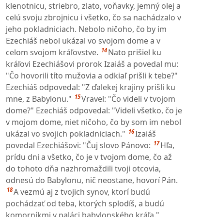
klenotnicu, striebro, zlato, voňavky, jemný olej a
celú svoju zbrojnicu i všetko, čo sa nachádzalo v
jeho pokladniciach. Nebolo ničoho, čo by im
Ezechiáš nebol ukázal vo svojom dome a v
14
celom svojom kráľovstve.
Nato prišiel ku
kráľovi Ezechiášovi prorok Izaiáš a povedal mu:
"Čo hovorili títo mužovia a odkiaľ prišli k tebe?"
Ezechiáš odpovedal: "Z ďalekej krajiny prišli ku
15
mne, z Babylonu."
Vravel: "Čo videli v tvojom
dome?" Ezechiáš odpovedal: "Videli všetko, čo je
v mojom dome, niet ničoho, čo by som im nebol
16
ukázal vo svojich pokladniciach."
Izaiáš
17
povedal Ezechiášovi: "Čuj slovo Pánovo:
Hľa,
prídu dni a všetko, čo je v tvojom dome, čo až
do tohoto dňa nazhromaždili tvoji otcovia,
odnesú do Babylonu, nič neostane, hovorí Pán.
18
A vezmú aj z tvojich synov, ktorí budú
pochádzať od teba, ktorých splodíš, a budú
komorníkmi v paláci babylonského kráľa."