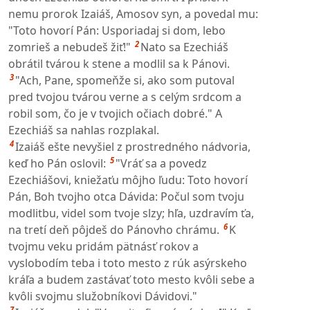
nemu prorok Izaiáš, Amosov syn, a povedal mu:
"Toto hovorí Pán: Usporiadaj si dom, lebo
2
zomrieš a nebudeš žiť!"
Nato sa Ezechiáš
obrátil tvárou k stene a modlil sa k Pánovi.
3
"Ach, Pane, spomeňže si, ako som putoval
pred tvojou tvárou verne a s celým srdcom a
robil som, čo je v tvojich očiach dobré." A
Ezechiáš sa nahlas rozplakal.
4
Izaiáš ešte nevyšiel z prostredného nádvoria,
5
keď ho Pán oslovil:
"Vráť sa a povedz
Ezechiášovi, kniežaťu môjho ľudu: Toto hovorí
Pán, Boh tvojho otca Dávida: Počul som tvoju
modlitbu, videl som tvoje slzy; hľa, uzdravím ťa,
6
na tretí deň pôjdeš do Pánovho chrámu.
K
tvojmu veku pridám pätnásť rokov a
vyslobodím teba i toto mesto z rúk asýrskeho
kráľa a budem zastávať toto mesto kvôli sebe a
kvôli svojmu služobníkovi Dávidovi."
7