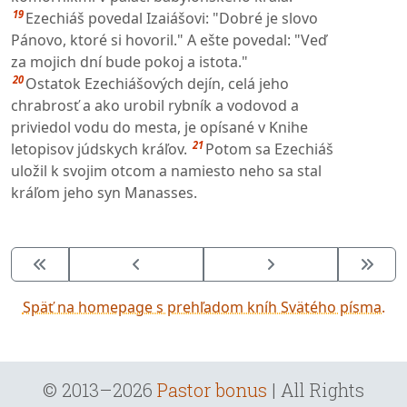
19
Ezechiáš povedal Izaiášovi: "Dobré je slovo
Pánovo, ktoré si hovoril." A ešte povedal: "Veď
za mojich dní bude pokoj a istota."
20
Ostatok Ezechiášových dejín, celá jeho
chrabrosť a ako urobil rybník a vodovod a
priviedol vodu do mesta, je opísané v Knihe
21
letopisov júdskych kráľov.
Potom sa Ezechiáš
uložil k svojim otcom a namiesto neho sa stal
kráľom jeho syn Manasses.
Späť na homepage s prehľadom kníh Svätého písma.
© 2013–2026
Pastor bonus
| All Rights