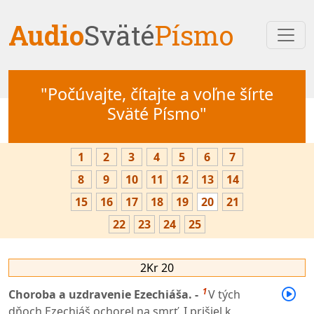
Audio
Sväté
Písmo
"Počúvajte, čítajte a voľne šírte
Sväté Písmo"
1
2
3
4
5
6
7
8
9
10
11
12
13
14
15
16
17
18
19
20
21
22
23
24
25
2Kr 20
1
Choroba a uzdravenie Ezechiáša. -
V tých
dňoch Ezechiáš ochorel na smrť. I prišiel k