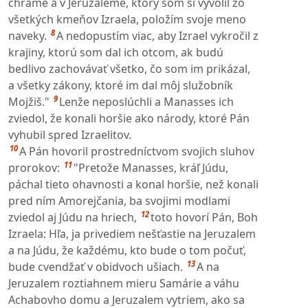
chráme a v Jeruzaleme, ktorý som si vyvolil zo
všetkých kmeňov Izraela, položím svoje meno
8
naveky.
A nedopustím viac, aby Izrael vykročil z
krajiny, ktorú som dal ich otcom, ak budú
bedlivo zachovávať všetko, čo som im prikázal,
a všetky zákony, ktoré im dal môj služobník
9
Mojžiš."
Lenže neposlúchli a Manasses ich
zviedol, že konali horšie ako národy, ktoré Pán
vyhubil spred Izraelitov.
10
A Pán hovoril prostredníctvom svojich sluhov
11
prorokov:
"Pretože Manasses, kráľ Júdu,
páchal tieto ohavnosti a konal horšie, než konali
pred ním Amorejčania, ba svojimi modlami
12
zviedol aj Júdu na hriech,
toto hovorí Pán, Boh
Izraela: Hľa, ja privediem nešťastie na Jeruzalem
a na Júdu, že každému, kto bude o tom počuť,
13
bude cvendžať v obidvoch ušiach.
A na
Jeruzalem roztiahnem mieru Samárie a váhu
Achabovho domu a Jeruzalem vytriem, ako sa