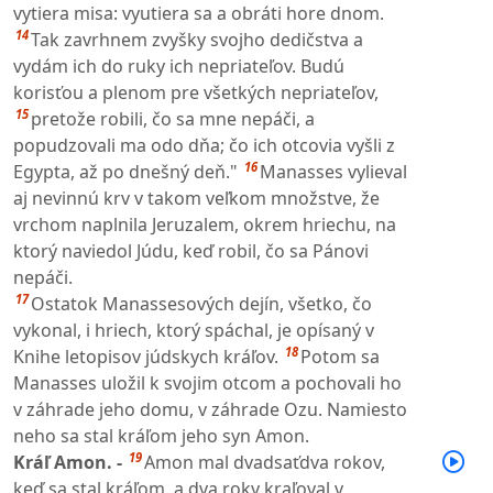
vytiera misa: vyutiera sa a obráti hore dnom.
14
Tak zavrhnem zvyšky svojho dedičstva a
vydám ich do ruky ich nepriateľov. Budú
korisťou a plenom pre všetkých nepriateľov,
15
pretože robili, čo sa mne nepáči, a
popudzovali ma odo dňa; čo ich otcovia vyšli z
16
Egypta, až po dnešný deň."
Manasses vylieval
aj nevinnú krv v takom veľkom množstve, že
vrchom naplnila Jeruzalem, okrem hriechu, na
ktorý naviedol Júdu, keď robil, čo sa Pánovi
nepáči.
17
Ostatok Manassesových dejín, všetko, čo
vykonal, i hriech, ktorý spáchal, je opísaný v
18
Knihe letopisov júdskych kráľov.
Potom sa
Manasses uložil k svojim otcom a pochovali ho
v záhrade jeho domu, v záhrade Ozu. Namiesto
neho sa stal kráľom jeho syn Amon.
19
Kráľ Amon. -
Amon mal dvadsaťdva rokov,
keď sa stal kráľom, a dva roky kraľoval v