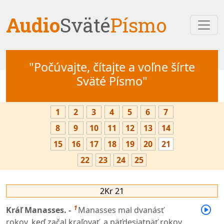
Audio
Sväté
Písmo
"Počúvajte, čítajte a voľne šírte
Sväté Písmo"
1
2
3
4
5
6
7
8
9
10
11
12
13
14
15
16
17
18
19
20
21
22
23
24
25
2Kr 21
1
Kráľ Manasses. -
Manasses mal dvanásť
rokov, keď začal kraľovať, a päťdesiatpäť rokov