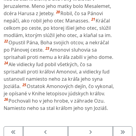
Jeruzaleme. Meno jeho matky bolo Mesalemet,
20
dcéra Harusa z Jeteby.
Robil, čo sa Pánovi
21
nepáči, ako robil jeho otec Manasses.
Kráčal
celkom po ceste, po ktorej išiel jeho otec, slúžil
modlám, ktorým slúžil jeho otec, a klaňal sa im.
22
Opustil Pána, Boha svojich otcov, a nekráčal
23
po Pánovej ceste.
Amonovi sluhovia sa
sprisahali proti nemu a kráľa zabili v jeho dome.
24
Ale vidiecky ľud pobil všetkých, čo sa
sprisahali proti kráľovi Amonovi, a vidiecky ľud
ustanovil namiesto neho za kráľa jeho syna
25
Joziáša.
Ostatok Amonových dejín, čo vykonal,
je opísané v Knihe letopisov júdskych kráľov.
26
Pochovali ho v jeho hrobe, v záhrade Ozu.
Namiesto neho sa stal kráľom jeho syn Joziáš.