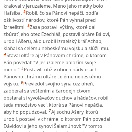
kraľoval v Jeruzaleme. Meno jeho matky bolo
2
Hafsiba.
Robil, čo sa Pánovi nepáči, podľa
ošklivostí národov, ktoré Pán vyhnal pred
3
Izraelitmi.
Zasa postavil výšiny, ktoré dal
zbúrať jeho otec Ezechiáš, postavil oltáre Bálovi,
urobil Ašeru, ako urobil izraelský kráľ Achab,
klaňal sa celému nebeskému vojsku a slúžil mu.
4
Staval oltáre aj v Pánovom chráme, o ktorom
Pán povedal: "V Jeruzaleme položím svoje
5
meno."
Postavil totiž v oboch nádvoriach
Pánovho chrámu oltáre celému nebeskému
6
vojsku.
Previedol svojho syna cez oheň,
zaoberal sa veštením a čarodejníctvom,
obstaral si vyvolávačov duchov a hádačov, robil
teda množstvo vecí, ktoré sa Pánovi nepáčia,
7
aby ho popudzoval.
Aj sochu Ašery, ktorú
urobil, postavil v chráme, o ktorom Pán povedal
Dávidovi a jeho synovi Šalamúnovi: "V tomto