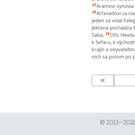
23
Aramovi synovia 
24
Arfaxadovi sa na
jeden sa volal Faleg
Jektana pochádza E
29
Saba,
Ofir, Hevil
k Sefaru, k výcho
krajín a obyvateľst
nich sa potom po p
© 2013–202