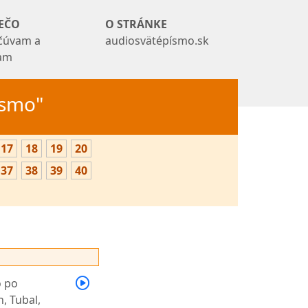
EČO
O STRÁNKE
čúvam a
audiosvätépísmo.sk
tam
Písmo"
17
18
19
20
37
38
39
40
o po
, Tubal,