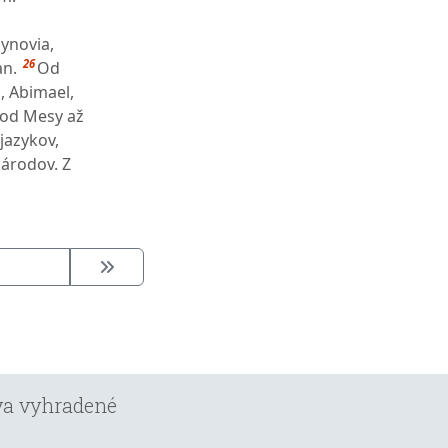
synovia,
26
an.
Od
, Abimael,
o od Mesy až
jazykov,
árodov. Z
áva vyhradené