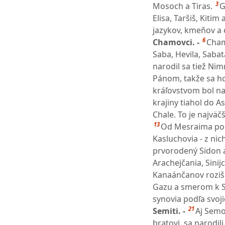
3
Mosoch a Tiras.
G
Elisa, Taršiš, Kiti
jazykov, kmeňov a 
6
Chamovci. -
Cham
Saba, Hevila, Saba
narodil sa tiež Ni
Pánom, takže sa h
kráľovstvom bol na
krajiny tiahol do A
Chale. To je najväč
13
Od Mesraima poc
Kasluchovia - z nich 
prvorodený Sidon a
Arachejčania, Sinijc
Kanaánčanov rozišl
Gazu a smerom k 
synovia podľa svojic
21
Semiti. -
Aj Semo
bratovi, sa narodili