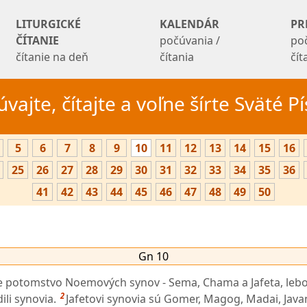
LITURGICKÉ
KALENDÁR
PR
ČÍTANIE
počúvania /
po
čítanie na deň
čítania
čí
vajte, čítajte a voľne šírte Sväté 
5
6
7
8
9
10
11
12
13
14
15
16
25
26
27
28
29
30
31
32
33
34
35
36
41
42
43
44
45
46
47
48
49
50
Gn 10
je potomstvo Noemových synov - Sema, Chama a Jafeta, leb
2
li synovia.
Jafetovi synovia sú Gomer, Magog, Madai, Javan