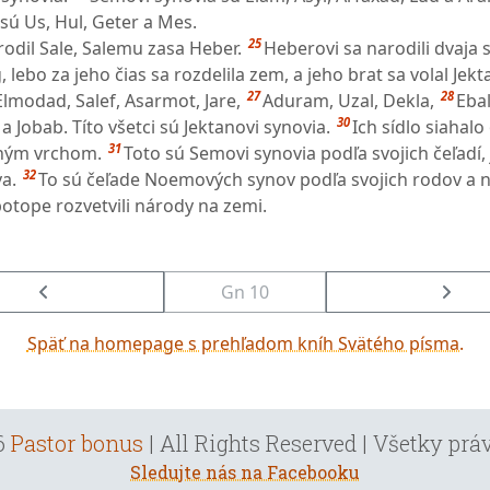
sú Us, Hul, Geter a Mes.
25
rodil Sale, Salemu zasa Heber.
Heberovi sa narodili dvaja 
, lebo za jeho čias sa rozdelila zem, a jeho brat sa volal Jekt
27
28
lmodad, Salef, Asarmot, Jare,
Aduram, Uzal, Dekla,
Ebal
30
a a Jobab. Títo všetci sú Jektanovi synovia.
Ich sídlo siahal
31
dným vrchom.
Toto sú Semovi synovia podľa svojich čeľadí, 
32
va.
To sú čeľade Noemových synov podľa svojich rodov a n
otope rozvetvili národy na zemi.
Gn 10
Späť na homepage s prehľadom kníh Svätého písma.
6
Pastor bonus
| All Rights Reserved | Všetky pr
Sledujte nás na Facebooku