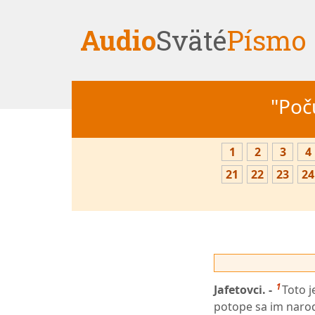
Audio
Sväté
Písmo
"Počú
1
2
3
4
21
22
23
24
1
Jafetovci. -
Toto 
potope sa im narodi