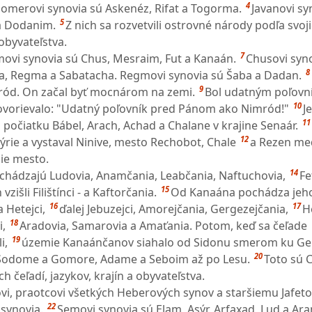
4
omerovi synovia sú Askenéz, Rifat a Togorma.
Javanovi sy
5
m a Dodanim.
Z nich sa rozvetvili ostrovné národy podľa svoji
obyvateľstva.
7
ovi synovia sú Chus, Mesraim, Fut a Kanaán.
Chusovi syn
8
ta, Regma a Sabatacha. Regmovi synovia sú Šaba a Dadan.
9
mród. On začal byť mocnárom na zemi.
Bol udatným poľovn
10
ovorievalo: "Udatný poľovník pred Pánom ako Nimród!"
J
11
 počiatku Bábel, Arach, Achad a Chalane v krajine Senaár.
12
sýrie a vystaval Ninive, mesto Rechobot, Chale
a Rezen med
šie mesto.
14
hádzajú Ludovia, Anamčania, Leabčania, Naftuchovia,
Fe
15
vzišli Filištínci - a Kaftorčania.
Od Kanaána pochádza jeh
16
17
 Hetejci,
ďalej Jebuzejci, Amorejčania, Gergezejčania,
H
18
i,
Aradovia, Samarovia a Amaťania. Potom, keď sa čeľade
19
i,
územie Kanaánčanov siahalo od Sidonu smerom ku Ge
20
Sodome a Gomore, Adame a Seboim až po Lesu.
Toto sú 
h čeľadí, jazykov, krajín a obyvateľstva.
vi, praotcovi všetkých Heberových synov a staršiemu Jafe
22
 synovia.
Semovi synovia sú Elam, Asýr, Arfaxad, Lud a Ar