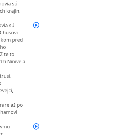
novia sú
ch krajín,
ovia sú
Chusovi
íkom pred
eho
Z tejto
zi Ninive a
trusi,
o
evejci,
rare až po
Chamovi
tovmu
am.