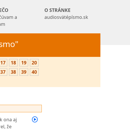
EČO
O STRÁNKE
čúvam a
audiosvätépísmo.sk
tam
Písmo"
17
18
19
20
37
38
39
40
k ona aj
el, že