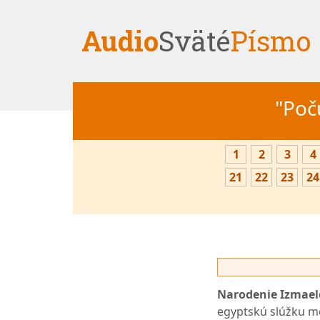
Audio
Sväté
Písmo
"Počú
1
2
3
4
21
22
23
24
Narodenie Izmael
egyptskú slúžku m