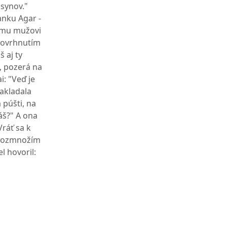
synov."
anku Agar -
ojmu mužovi
opovrhnutím
 aj ty
a, pozerá na
i: "Veď je
nakladala
 púšti, na
ráš?" A ona
Vráť sa k
i rozmnožím
el hovoril: