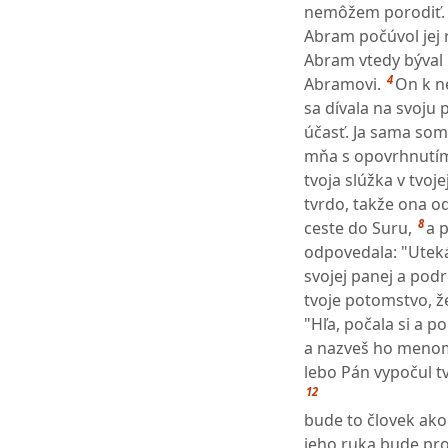
nemôžem porodiť. V
Abram počúvol jej 
Abram vtedy býval 
4
Abramovi.
On k n
sa dívala na svoju 
účasť. Ja sama som 
mňa s opovrhnutím
tvoja slúžka v tvoj
tvrdo, takže ona od
8
ceste do Suru,
a 
odpovedala: "Utek
svojej panej a podr
tvoje potomstvo, ž
"Hľa, počala si a p
a nazveš ho menom
lebo Pán vypočul t
12
bude to človek ako 
jeho ruka bude pro