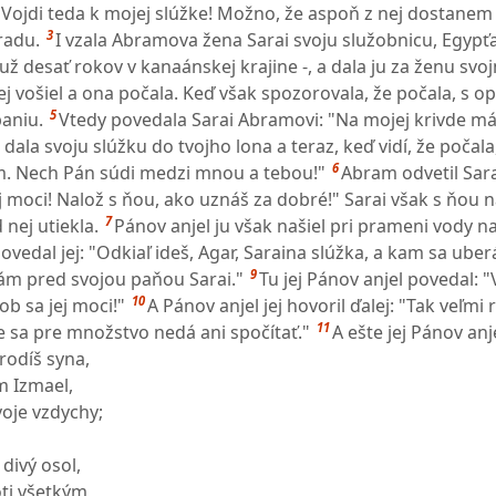
ojdi teda k mojej slúžke! Možno, že aspoň z nej dostanem 
3
radu.
I vzala Abramova žena Sarai svoju služobnicu, Egypť
už desať rokov v kanaánskej krajine -, a dala ju za ženu sv
ej vošiel a ona počala. Keď však spozorovala, že počala, s 
5
paniu.
Vtedy povedala Sarai Abramovi: "Na mojej krivde máš
dala svoju slúžku do tvojho lona a teraz, keď vidí, že počal
6
. Nech Pán súdi medzi mnou a tebou!"
Abram odvetil Sara
ej moci! Nalož s ňou, ako uznáš za dobré!" Sarai však s ňou 
7
 nej utiekla.
Pánov anjel ju však našiel pri prameni vody na
povedal jej: "Odkiaľ ideš, Agar, Saraina slúžka, a kam sa ube
9
ám pred svojou paňou Sarai."
Tu jej Pánov anjel povedal: "
10
ob sa jej moci!"
A Pánov anjel jej hovoril ďalej: "Tak veľm
11
e sa pre množstvo nedá ani spočítať."
A ešte jej Pánov anj
orodíš syna,
 Izmael,
voje vzdychy;
divý osol,
ti všetkým