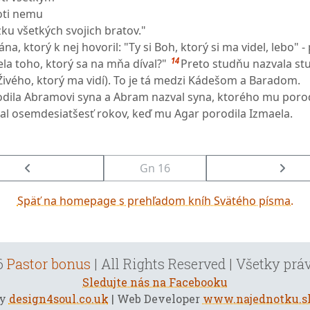
oti nemu
ku všetkých svojich bratov."
a, ktorý k nej hovoril: "Ty si Boh, ktorý si ma videl, lebo" -
14
la toho, ktorý sa na mňa díval?"
Preto studňu nazvala s
 Živého, ktorý ma vidí). To je tá medzi Kádešom a Baradom.
dila Abramovi syna a Abram nazval syna, ktorého mu porod
l osemdesiatšesť rokov, keď mu Agar porodila Izmaela.
Gn 16
Späť na homepage s prehľadom kníh Svätého písma.
6
Pastor bonus
| All Rights Reserved | Všetky pr
Sledujte nás na Facebooku
by
design4soul.co.uk
| Web Developer
www.najednotku.s