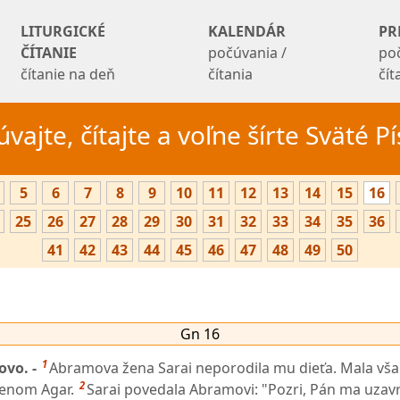
LITURGICKÉ
KALENDÁR
PR
ČÍTANIE
počúvania /
po
čítanie na deň
čítania
čí
vajte, čítajte a voľne šírte Sväté 
5
6
7
8
9
10
11
12
13
14
15
16
25
26
27
28
29
30
31
32
33
34
35
36
41
42
43
44
45
46
47
48
49
50
Gn 16
1
ovo. -
Abramova žena Sarai neporodila mu dieťa. Mala vša
2
enom Agar.
Sarai povedala Abramovi: "Pozri, Pán ma uzavr