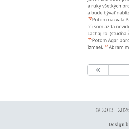
a ruky všetkých pr
a bude bývať nablíz
13
Potom nazvala Pán
"či som azda nevide
Lachaj roi (studňa
15
Potom Agar poro
16
Izmael.
Abram ma
© 2013–202
Design 