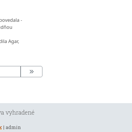
 povedala -
tudňou
ila Agar,
áva vyhradené
k
| admin