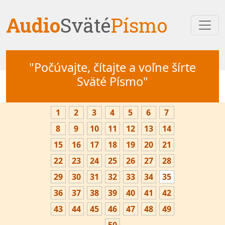
Audio
Sväté
Písmo
"Počúvajte, čítajte a voľne šírte
Sväté Písmo"
1
2
3
4
5
6
7
8
9
10
11
12
13
14
15
16
17
18
19
20
21
22
23
24
25
26
27
28
29
30
31
32
33
34
35
36
37
38
39
40
41
42
43
44
45
46
47
48
49