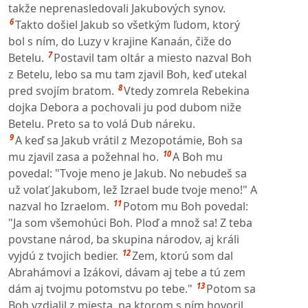
takže neprenasledovali Jakubových synov.
6
Takto došiel Jakub so všetkým ľudom, ktorý
bol s ním, do Luzy v krajine Kanaán, čiže do
7
Betelu.
Postavil tam oltár a miesto nazval Boh
z Betelu, lebo sa mu tam zjavil Boh, keď utekal
8
pred svojím bratom.
Vtedy zomrela Rebekina
dojka Debora a pochovali ju pod dubom niže
Betelu. Preto sa to volá Dub náreku.
9
A keď sa Jakub vrátil z Mezopotámie, Boh sa
10
mu zjavil zasa a požehnal ho.
A Boh mu
povedal: "Tvoje meno je Jakub. No nebudeš sa
už volať Jakubom, lež Izrael bude tvoje meno!" A
11
nazval ho Izraelom.
Potom mu Boh povedal:
"Ja som všemohúci Boh. Ploď a množ sa! Z teba
povstane národ, ba skupina národov, aj králi
12
vyjdú z tvojich bedier.
Zem, ktorú som dal
Abrahámovi a Izákovi, dávam aj tebe a tú zem
13
dám aj tvojmu potomstvu po tebe."
Potom sa
Boh vzdialil z miesta, na ktorom s ním hovoril.