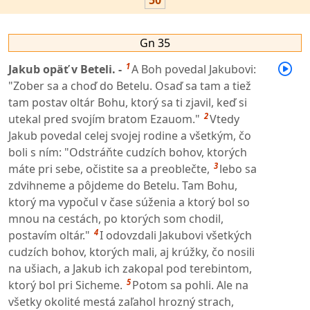
50
Gn 35
1
Jakub opäť v Beteli. -
A Boh povedal Jakubovi:
"Zober sa a choď do Betelu. Osaď sa tam a tiež
tam postav oltár Bohu, ktorý sa ti zjavil, keď si
2
utekal pred svojím bratom Ezauom."
Vtedy
Jakub povedal celej svojej rodine a všetkým, čo
boli s ním: "Odstráňte cudzích bohov, ktorých
3
máte pri sebe, očistite sa a preoblečte,
lebo sa
zdvihneme a pôjdeme do Betelu. Tam Bohu,
ktorý ma vypočul v čase súženia a ktorý bol so
mnou na cestách, po ktorých som chodil,
4
postavím oltár."
I odovzdali Jakubovi všetkých
cudzích bohov, ktorých mali, aj krúžky, čo nosili
na ušiach, a Jakub ich zakopal pod terebintom,
5
ktorý bol pri Sicheme.
Potom sa pohli. Ale na
všetky okolité mestá zaľahol hrozný strach,