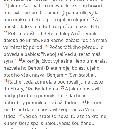
14
Jakub však na tom mieste, kde s ním hovoril,
postavil pamätník, kamenný pamätník, vylial
15
naň mokrú obetu a pokropil ho olejom.
A
miesto, kde s ním Boh rozprával, nazval Betel.
16
Potom odišli od Betelu ďalej. A už nemali
ďaleko do Efraty, keď Ráchel začala rodiť a mala
17
veľmi ťažký pôrod.
Počas ťažkého pôrodu jej
povedala babica: "Neboj sa! Veď aj teraz máš
18
syna!"
A keď jej život vyhasínal, lebo umierala,
nazvala ho Benoni (Dieťa mojej bolesti), jeho
otec ho však nazval Benjamín (Syn šťastia).
19
Ráchel teda zomrela a pochovali ju na ceste
20
do Efraty, čiže Betlehema.
A Jakub postavil
nad jej hrobom pomník. To je Ráchelin
21
náhrobný pomník a trvá až dodnes.
Potom
šiel Izrael ďalej a postavil svoj stan za Vežou
22
stáda.
Keď sa Izrael zdržoval tu v tejto krajine,
Ruben šiel a spal s Balou, vedľajšou ženou