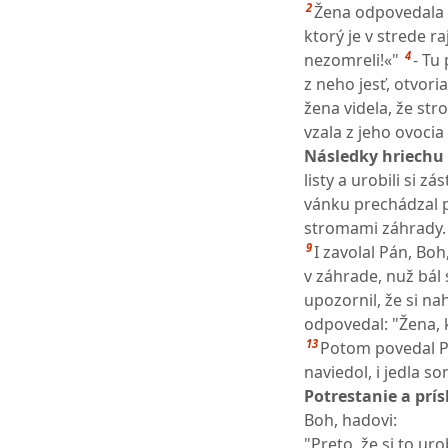
2
Žena odpovedala 
ktorý je v strede r
4
nezomreli!«"
- Tu
z neho jesť, otvori
žena videla, že str
vzala z jeho ovocia 
Následky hriechu a
listy a urobili si zás
vánku prechádzal 
stromami záhrady.
9
I zavolal Pán, Bo
v záhrade, nuž bál 
upozornil, že si na
odpovedal: "Žena, k
13
Potom povedal Pá
naviedol, i jedla so
Potrestanie a prí
Boh, hadovi:
"Preto, že si to uro