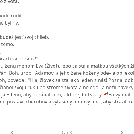
o života.
 bude rodiť
é byliny.
budeš jesť svoj chlieb,
 zeme,
,
prach sa obrátiš!"
u ženu menom Eva (Život), lebo sa stala matkou všetkých ži
Pán, Boh, urobil Adamovi a jeho žene kožený odev a obliekol
, povedal: "Hľa, človek sa stal ako jeden z nás! Poznal dobr
iahol svoju ruku po strome života a nejedol, a nežil naveky
24
aja Edenu, aby obrábal zem, z ktorej bol vzatý.
Ba vyhnal č
nu postavil cherubov a vytasený ohňový meč, aby strážili ce
Gn 3