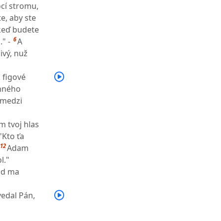
ocí stromu,
e, aby ste
 keď budete
6
" -
A
ivý, nuž
i figové
enného
 medzi
m tvoj hlas
"Kto ťa
12
Adam
l."
Had ma
edal Pán,