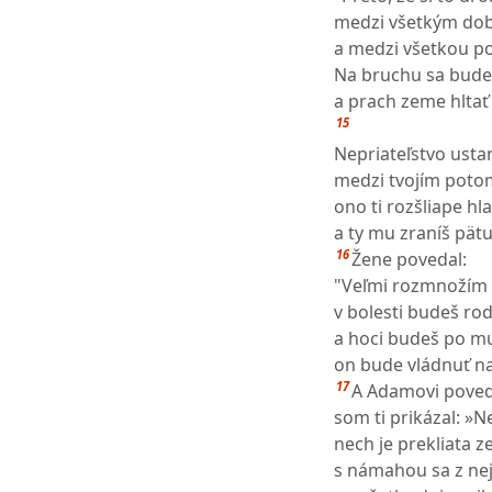
medzi všetkým do
a medzi všetkou p
Na bruchu sa budeš
a prach zeme hltať 
15
Nepriateľstvo ust
medzi tvojím poto
ono ti rozšliape hl
a ty mu zraníš pätu
16
Žene povedal:
"Veľmi rozmnožím t
v bolesti budeš rod
a hoci budeš po mu
on bude vládnuť n
17
A Adamovi povedal
som ti prikázal: »N
nech je prekliata z
s námahou sa z nej