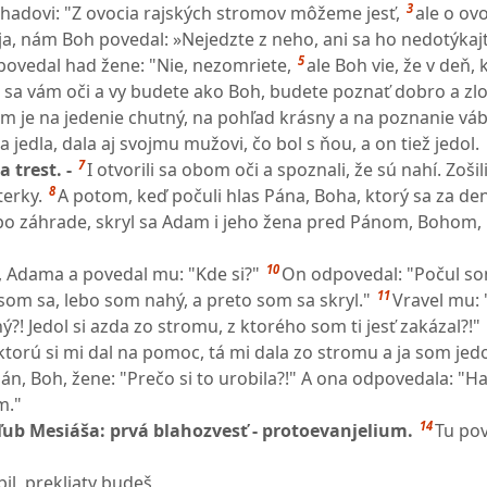
3
hadovi: "Z ovocia rajských stromov môžeme jesť,
ale o ov
aja, nám Boh povedal: »Nejedzte z neho, ani sa ho nedotýkajt
5
 povedal had žene: "Nie, nezomriete,
ale Boh vie, že v deň,
a sa vám oči a vy budete ako Boh, budete poznať dobro a zlo.
om je na jedenie chutný, na pohľad krásny a na poznanie váb
a jedla, dala aj svojmu mužovi, čo bol s ňou, a on tiež jedol.
7
 trest. -
I otvorili sa obom oči a spoznali, že sú nahí. Zošil
8
terky.
A potom, keď počuli hlas Pána, Boha, ktorý sa za d
po záhrade, skryl sa Adam i jeho žena pred Pánom, Bohom,
10
h, Adama a povedal mu: "Kde si?"
On odpovedal: "Počul so
11
som sa, lebo som nahý, a preto som sa skryl."
Vravel mu: 
hý?! Jedol si azda zo stromu, z ktorého som ti jesť zakázal?!"
torú si mi dal na pomoc, tá mi dala zo stromu a ja som jedo
n, Boh, žene: "Prečo si to urobila?!" A ona odpovedala: "
m."
14
sľub Mesiáša: prvá blahozvesť - protoevanjelium.
Tu pov
bil, prekliaty budeš