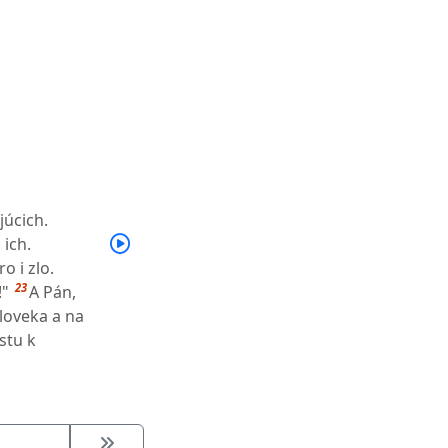
júcich.
 ich.
o i zlo.
23
!"
A Pán,
loveka a na
stu k