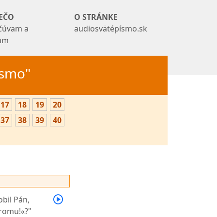
EČO
O STRÁNKE
čúvam a
audiosvätépísmo.sk
tam
Písmo"
17
18
19
20
37
38
39
40
obil Pán,
tromu!«?"