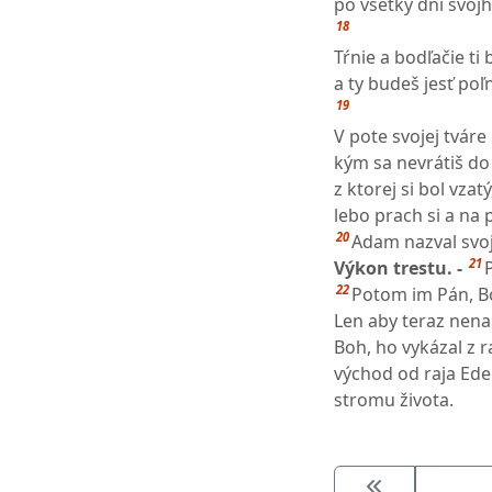
po všetky dni svojh
18
Tŕnie a bodľačie ti
a ty budeš jesť poľn
19
V pote svojej tváre 
kým sa nevrátiš do
z ktorej si bol vzatý
lebo prach si a na 
20
Adam nazval svoj
21
Výkon trestu. -
22
Potom im Pán, Boh
Len aby teraz nenač
Boh, ho vykázal z r
východ od raja Ede
stromu života.