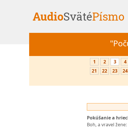
Audio
Sväté
Písmo
"Počú
1
2
3
4
21
22
23
24
Pokúšanie a hriec
Boh, a vravel žene