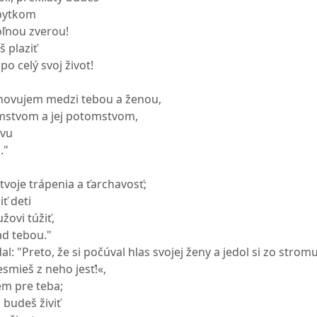
bytkom
oľnou zverou!
 plaziť
po celý svoj život!
anovujem medzi tebou a ženou,
mstvom a jej potomstvom,
avu
."
voje trápenia a ťarchavosť;
iť deti
žovi túžiť,
ad tebou."
: "Preto, že si počúval hlas svojej ženy a jedol si zo strom
esmieš z neho jesť!«,
em pre teba;
 budeš živiť