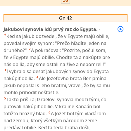
50
Gn 42
Jakubovi synovia idú prvý raz do Egypta. -
1
Keď sa Jakub dozvedel, že v Egypte majú obilie,
povedal svojim synom: "Prečo hľadíte jeden na
2
druhého?"
A pokračoval: "Pozrite, počul som,
že v Egypte majú obilie. Choďte ta a nakúpte pre
nás obilia, aby sme ostali na žive a nepomreli!"
3
I vybralo sa desať Jakubových synov do Egypta
4
nakúpiť obilia.
Ale Jozefovho brata Benjamína
Jakub neposlal s jeho bratmi, vravel, že by sa mu
mohlo prihodiť nešťastie.
5
Takto prišli aj Izraelovi synovia medzi tými, čo
putovali nakúpiť obilie. V krajine Kanaán bol
6
totižto hrozný hlad.
A Jozef bol tým vladárom
nad zemou, ktorý všetkým národom zeme
predával obilie. Keď ta teda bratia došli,