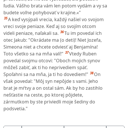
ľudia. Vášho brata vám len potom vydám a vy sa
budete voľne pohybovať v krajine.«"
35
A keď vysýpali vrecia, každý našiel vo svojom
vreci svoje peniaze. Keď aj so svojím otcom
36
videli peniaze, naľakali sa.
Tu im povedal ich
otec Jakub: "Okrádate ma (o deti)! Niet Jozefa,
Simeona niet a chcete odviesť aj Benjamína!
37
Toto všetko sa na mňa valí!"
Vtedy Ruben
povedal svojmu otcovi: "Oboch mojich synov
môžeš zabiť, ak ti ho neprivediem späť.
38
Spoľahni sa na mňa, ja ti ho dovediem!"
On
však povedal: "Môj syn nepôjde s vami. Jeho
brat je mŕtvy a on ostal sám. Ak by ho zastihlo
nešťastie na ceste, po ktorej pôjdete,
zármutkom by ste priviedli moje šediny do
podsvetia."