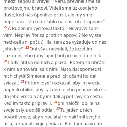
medzi sebou si vraveli: "Veru, previnili sme sa
proti svojmu bratovi. Videli sme úzkosť jeho
duše, keď nás úpenlivo prosil, ale my sme
nepočúvali. Za to doľahlo na nás toto trápenie."
22
A Ruben im vyčitoval takto: "Nevravel som
vám: Nepreviňte sa proti chlapcovi!? No vy ste
nechceli ani počuť. Hľa, teraz sa vyžaduje od nás
23
jeho krv!"
Oni však nevedeli, že Jozef im
rozumie, lebo (obyčajne) bol pri nich tlmočník.
24
I odvrátil sa od nich a plakal. Potom sa obrátil
k nim a zhováral sa s nimi. Nato dal spomedzi
nich chytiť Simeona a pred ich očami ho dal
25
zviazať.
Potom Jozef rozkázal, aby im vrecia
naplnili obilím, aby každému jeho peniaze vložili
do jeho vreca a aby im dali aj potravy na cestu.
26
Keď im takto pripravili,
oni naložili obilie na
27
svoje osly a odišli odtiaľ.
Tu jeden z nich
otvoril vrece, aby v nocľahárni nakŕmil svojho
osla, a zbadal svoje peniaze. Boli tam na vrchu