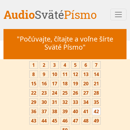
Audio
Sväté
Písmo
"Počúvajte, čítajte a voľne šírte
Sväté Písmo"
1
2
3
4
5
6
7
8
9
10
11
12
13
14
15
16
17
18
19
20
21
22
23
24
25
26
27
28
29
30
31
32
33
34
35
36
37
38
39
40
41
42
43
44
45
46
47
48
49