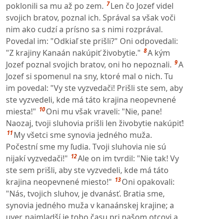
7
poklonili sa mu až po zem.
Len čo Jozef videl
svojich bratov, poznal ich. Správal sa však voči
nim ako cudzí a prísno sa s nimi rozprával.
Povedal im: "Odkiaľ ste prišli?" Oni odpovedali:
8
"Z krajiny Kanaán nakúpiť živobytie."
A kým
9
Jozef poznal svojich bratov, oni ho nepoznali.
A
Jozef si spomenul na sny, ktoré mal o nich. Tu
im povedal: "Vy ste vyzvedači! Prišli ste sem, aby
ste vyzvedeli, kde má táto krajina neopevnené
10
miesta!"
Oni mu však vraveli: "Nie, pane!
Naozaj, tvoji sluhovia prišli len živobytie nakúpiť!
11
My všetci sme synovia jedného muža.
Počestní sme my ľudia. Tvoji sluhovia nie sú
12
nijakí vyzvedači!"
Ale on im tvrdil: "Nie tak! Vy
ste sem prišli, aby ste vyzvedeli, kde má táto
13
krajina neopevnené miesto!"
Oni opakovali:
"Nás, tvojich sluhov, je dvanásť. Bratia sme,
synovia jedného muža v kanaánskej krajine; a
uver, najmladší je toho času pri našom otcovi a