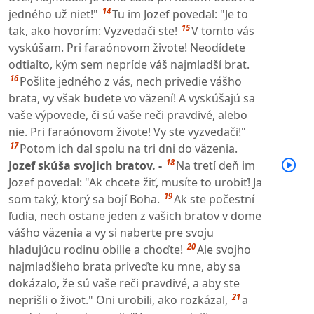
14
jedného už niet!"
Tu im Jozef povedal: "Je to
15
tak, ako hovorím: Vyzvedači ste!
V tomto vás
vyskúšam. Pri faraónovom živote! Neodídete
odtiaľto, kým sem nepríde váš najmladší brat.
16
Pošlite jedného z vás, nech privedie vášho
brata, vy však budete vo väzení! A vyskúšajú sa
vaše výpovede, či sú vaše reči pravdivé, alebo
nie. Pri faraónovom živote! Vy ste vyzvedači!"
17
Potom ich dal spolu na tri dni do väzenia.
18
Jozef skúša svojich bratov. -
Na tretí deň im
Jozef povedal: "Ak chcete žiť, musíte to urobiť! Ja
19
som taký, ktorý sa bojí Boha.
Ak ste počestní
ľudia, nech ostane jeden z vašich bratov v dome
vášho väzenia a vy si naberte pre svoju
20
hladujúcu rodinu obilie a choďte!
Ale svojho
najmladšieho brata priveďte ku mne, aby sa
dokázalo, že sú vaše reči pravdivé, a aby ste
21
neprišli o život." Oni urobili, ako rozkázal,
a