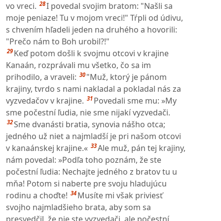
28
vo vreci.
I povedal svojim bratom: "Našli sa
moje peniaze! Tu v mojom vreci!" Tŕpli od údivu,
s chvením hľadeli jeden na druhého a hovorili:
"Prečo nám to Boh urobil?!"
29
Keď potom došli k svojmu otcovi v krajine
Kanaán, rozprávali mu všetko, čo sa im
30
prihodilo, a vraveli:
"Muž, ktorý je pánom
krajiny, tvrdo s nami nakladal a pokladal nás za
31
vyzvedačov v krajine.
Povedali sme mu: »My
sme počestní ľudia, nie sme nijakí vyzvedači.
32
Sme dvanásti bratia, synovia nášho otca;
jedného už niet a najmladší je pri našom otcovi
33
v kanaánskej krajine.«
Ale muž, pán tej krajiny,
nám povedal: »Podľa toho poznám, že ste
počestní ľudia: Nechajte jedného z bratov tu u
mňa! Potom si naberte pre svoju hladujúcu
34
rodinu a choďte!
Musíte mi však priviesť
svojho najmladšieho brata, aby som sa
presvedčil, že nie ste vyzvedači, ale počestní