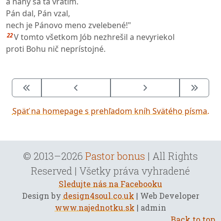
a nahý sa ta vrátim.
Pán dal, Pán vzal,
nech je Pánovo meno zvelebené!"
22
V tomto všetkom Jób nezhrešil a nevyriekol
proti Bohu nič neprístojné.
Späť na homepage s prehľadom kníh Svätého písma.
© 2013–2026
Pastor bonus
| All Rights
Reserved | Všetky práva vyhradené
Sledujte nás na Facebooku
Design by
design4soul.co.uk
| Web Developer
www.najednotku.sk
| admin
Back to top