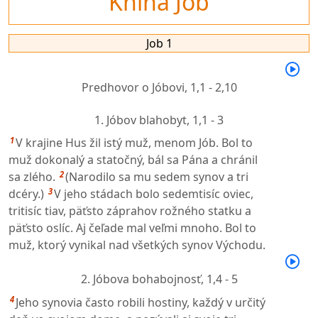
Kniha Jób
Job 1
Predhovor o Jóbovi,
1,1 - 2,10
1. Jóbov blahobyt,
1,1 - 3
1
V krajine Hus žil istý muž, menom Jób. Bol to
muž dokonalý a statočný, bál sa Pána a chránil
2
sa zlého.
(Narodilo sa mu sedem synov a tri
3
dcéry.)
V jeho stádach bolo sedemtisíc oviec,
tritisíc tiav, päťsto záprahov rožného statku a
päťsto oslíc. Aj čeľade mal veľmi mnoho. Bol to
muž, ktorý vynikal nad všetkých synov Východu.
2. Jóbova bohabojnosť,
1,4 - 5
4
Jeho synovia často robili hostiny, každý v určitý