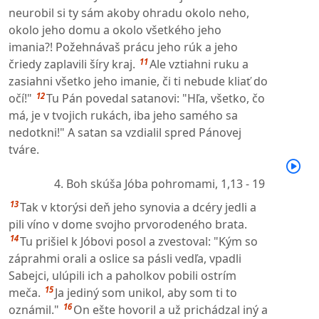
neurobil si ty sám akoby ohradu okolo neho,
okolo jeho domu a okolo všetkého jeho
imania?! Požehnávaš prácu jeho rúk a jeho
11
čriedy zaplavili šíry kraj.
Ale vztiahni ruku a
zasiahni všetko jeho imanie, či ti nebude kliať do
12
očí!"
Tu Pán povedal satanovi: "Hľa, všetko, čo
má, je v tvojich rukách, iba jeho samého sa
nedotkni!" A satan sa vzdialil spred Pánovej
tváre.
4. Boh skúša Jóba pohromami,
1,13 - 19
13
Tak v ktorýsi deň jeho synovia a dcéry jedli a
pili víno v dome svojho prvorodeného brata.
14
Tu prišiel k Jóbovi posol a zvestoval: "Kým so
záprahmi orali a oslice sa pásli vedľa, vpadli
Sabejci, ulúpili ich a paholkov pobili ostrím
15
meča.
Ja jediný som unikol, aby som ti to
16
oznámil."
On ešte hovoril a už prichádzal iný a