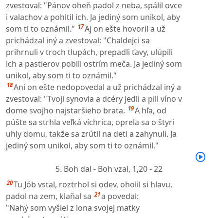
zvestoval: "Pánov oheň padol z neba, spálil ovce
i valachov a pohltil ich. Ja jediný som unikol, aby
17
som ti to oznámil."
Aj on ešte hovoril a už
prichádzal iný a zvestoval: "Chaldejci sa
prihrnuli v troch tlupách, prepadli ťavy, ulúpili
ich a pastierov pobili ostrím meča. Ja jediný som
unikol, aby som ti to oznámil."
18
Ani on ešte nedopovedal a už prichádzal iný a
zvestoval: "Tvoji synovia a dcéry jedli a pili víno v
19
dome svojho najstaršieho brata.
A hľa, od
púšte sa strhla veľká víchrica, oprela sa o štyri
uhly domu, takže sa zrútil na deti a zahynuli. Ja
jediný som unikol, aby som ti to oznámil."
5. Boh dal - Boh vzal,
1,20 - 22
20
Tu Jób vstal, roztrhol si odev, oholil si hlavu,
21
padol na zem, klaňal sa
a povedal:
"Nahý som vyšiel z lona svojej matky