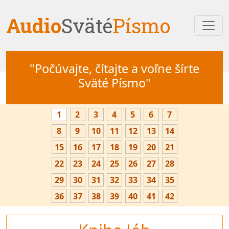
Audio
Sväté
Písmo
"Počúvajte, čítajte a voľne šírte
Sväté Písmo"
1
2
3
4
5
6
7
8
9
10
11
12
13
14
15
16
17
18
19
20
21
22
23
24
25
26
27
28
29
30
31
32
33
34
35
36
37
38
39
40
41
42