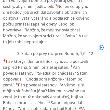
deň vo svojom dome, a pozývali aj svoje tri
5
sestry, aby s nimi jedli a pili.
No len čo uplynuli
dni hodov, Jób si ich dal zavolať a obradne ich
očisťoval. Vstal včasráno a podľa ich celkového
počtu prinášal zápalné obety. Lebo Jób
hovorieval: "Možno, že moji synovia zhrešili.
Možno, že vo svojom srdci urazili Boha." A tak
to Jób robil neprestajne.
3. Satan po prvý raz pred Bohom,
1,6 - 12
6
Tu v ktorýsi deň prišli Boží synovia a postavili
7
sa pred Pána. S nimi prišiel aj satan.
Pán
povedal satanovi: "Skadiaľ prichádzaš?" Satan
odpovedal: "Chodil som krížom-krážom po
8
zemi."
Pán povedal satanovi: "A všimol si si
môjho služobníka Jóba? Niet mu rovného na
zemi. Je to muž dokonalý a statočný, bojí sa
9
Boha a chráni sa zlého."
Satan odpovedal
10
Pánovi: "Vari sa Jób zadarmo bojí Boha?!
A