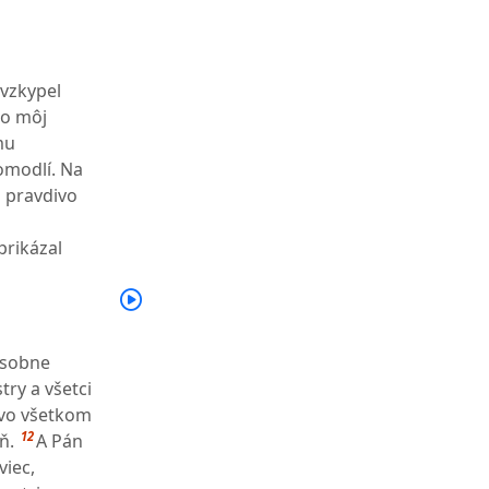
 vzkypel
ko môj
mu
pomodlí. Na
 pravdivo
prikázal
ásobne
try a všetci
o vo všetkom
12
ň.
A Pán
viec,