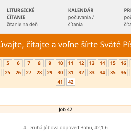
LITURGICKÉ
KALENDÁR
PR
ČÍTANIE
počúvania /
po
čítanie na deň
čítania
čí
vajte, čítajte a voľne šírte Sväté 
5
6
7
8
9
10
11
12
13
14
15
16
25
26
27
28
29
30
31
32
33
34
35
36
41
42
Job 42
4. Druhá Jóbova odpoveď Bohu,
42,1-6