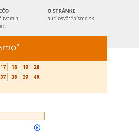
EČO
O STRÁNKE
čúvam a
audiosvätépísmo.sk
tam
Písmo"
17
18
19
20
37
38
39
40