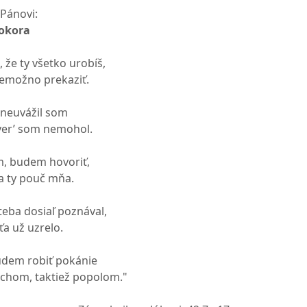
Pánovi:
okora
 že ty všetko urobíš,
nemožno prekaziť.
 neuvážil som
 ver’ som nemohol.
m, budem hovoriť,
a ty pouč mňa.
teba dosiaľ poznával,
ťa už uzrelo.
udem robiť pokánie
achom, taktiež popolom."