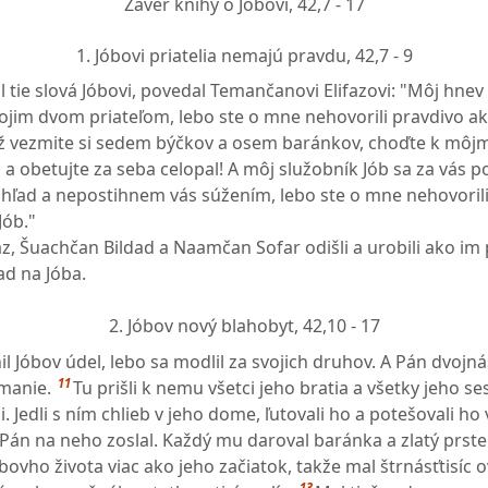
Záver knihy o Jóbovi,
42,7 - 17
1. Jóbovi priatelia nemajú pravdu,
42,7 - 9
 tie slová Jóbovi, povedal Temančanovi Elifazovi: "Môj hnev
tvojim dvom priateľom, lebo ste o mne nehovorili pravdivo a
 vezmite si sedem býčkov a osem baránkov, choďte k môj
 a obetujte za seba celopal! A môj služobník Jób sa za vás 
ľad a nepostihnem vás súžením, lebo ste o mne nehovorili
Jób."
z, Šuachčan Bildad a Naamčan Sofar odišli a urobili ako im 
ad na Jóba.
2. Jóbov nový blahobyt,
42,10 - 17
 Jóbov údel, lebo sa modlil za svojich druhov. A Pán dvojn
11
manie.
Tu prišli k nemu všetci jeho bratia a všetky jeho ses
. Jedli s ním chlieb v jeho dome, ľutovali ho a potešovali h
 Pán na neho zoslal. Každý mu daroval baránka a zlatý prste
ovho života viac ako jeho začiatok, takže mal štrnásťtisíc o
13