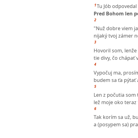
1
Tu Jób odpovedal 
Pred Bohom len p
2
"Nuž dobre viem ja,
nijaký tvoj zámer 
3
Hovoril som, lenže
tie divy, čo chápať
4
Vypočuj ma, prosí
budem sa ťa pýtať 
5
Len z počutia som 
lež moje oko teraz 
6
Tak korím sa už, b
a (posypem sa) pr