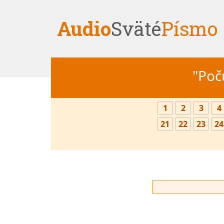
Audio
Sväté
Písmo
"Počú
1
2
3
4
21
22
23
24