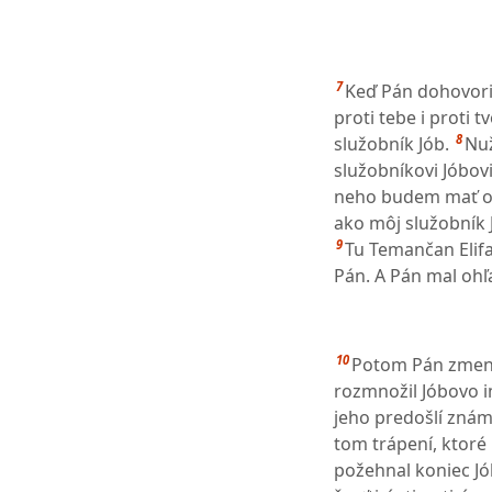
7
Keď Pán dohovoril
proti tebe i proti 
8
služobník Jób.
Nuž
služobníkovi Jóbovi
neho budem mať oh
ako môj služobník 
9
Tu Temančan Elifa
Pán. A Pán mal ohľ
10
Potom Pán zmenil
rozmnožil Jóbovo i
jeho predošlí známi
tom trápení, ktoré
požehnal koniec Jób