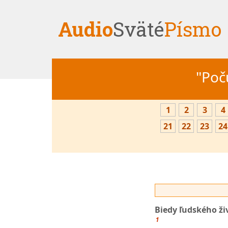
Audio
Sväté
Písmo
"Počú
1
2
3
4
21
22
23
24
Biedy ľudského ži
1