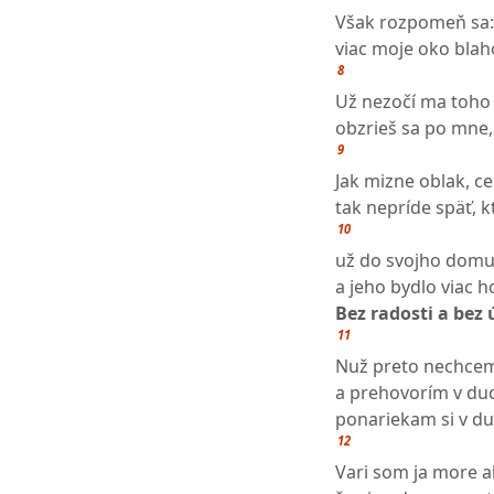
Však rozpomeň sa: 
viac moje oko blah
8
Už nezočí ma toho 
obzrieš sa po mne
9
Jak mizne oblak, c
tak nepríde späť, k
10
už do svojho domu 
a jeho bydlo viac h
Bez radosti a bez
11
Nuž preto nechcem
a prehovorím v duc
ponariekam si v du
12
Vari som ja more 