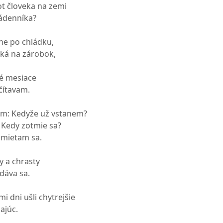
vot človeka na zemi
nádenníka?
ne po chládku,
aká na zárobok,
vé mesiace
čítavam.
ám: Kedyže už vstanem?
 Kedy zotmie sa?
zmietam sa.
ky a chrasty
dáva sa.
i dni ušli chytrejšie
majúc.