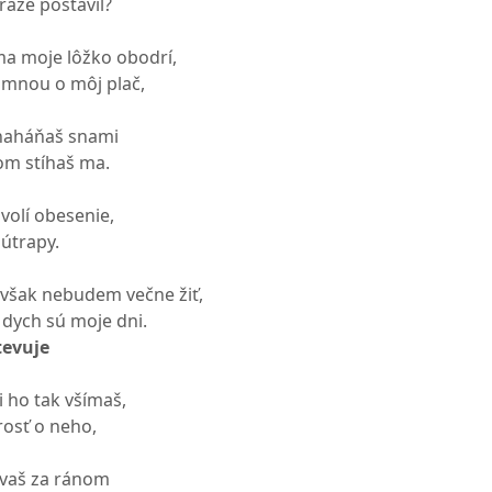
ráže postavil?
ma moje lôžko obodrí,
o mnou o môj plač,
 naháňaš snami
om stíhaš ma.
volí obesenie,
 útrapy.
však nebudem večne žiť,
 dych sú moje dni.
tevuje
i ho tak všímaš,
rosť o neho,
ávaš za ránom