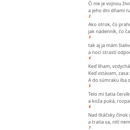
Či nie je vojnou ži
a jeho dni dňami 
2
Ako otrok, čo prah
jak nádenník, čo č
3
tak aj ja mám šiali
a noci strastí odpo
4
Keď líham, vzdych
Keď vstávam, zasa:
A do súmraku iba 
5
Telo mi šatia červí
a koža puká, rozpa
6
Nad tkáčsky člnok m
a tratia sa, nití ne
7