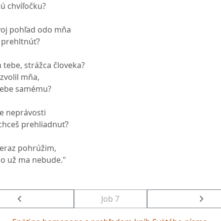
dú chvíľočku?
voj pohľad odo mňa
 prehltnúť?
tebe, strážca človeka?
 zvolil mňa,
 sebe samému?
e neprávosti
chceš prehliadnuť?
teraz pohrúžim,
no už ma nebude."
Job 7