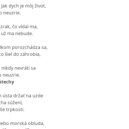
Jak dych je môj život,
o neuzrie.
zrak, čo vídal ma,
, už ma nebude.
elkom porozchádza sa,
to šiel do záhrobia,
nikdy nevráti sa
o neuzrie.
 útechy
 ústa držať na uzde
ha súžení,
še trpkosti.
alebo morská obluda,