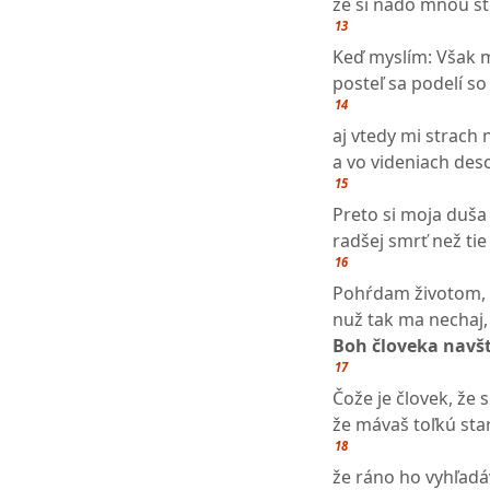
že si nado mnou st
13
Keď myslím: Však 
posteľ sa podelí s
14
aj vtedy mi strach
a vo videniach des
15
Preto si moja duša 
radšej smrť než tie
16
Pohŕdam životom, 
nuž tak ma nechaj,
Boh človeka navš
17
Čože je človek, že s
že mávaš toľkú sta
18
že ráno ho vyhľad