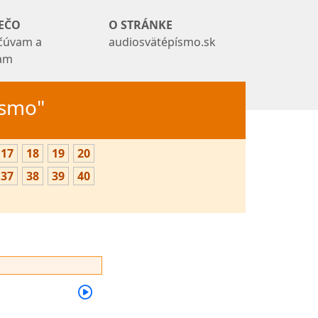
EČO
O STRÁNKE
čúvam a
audiosvätépísmo.sk
tam
Písmo"
17
18
19
20
37
38
39
40