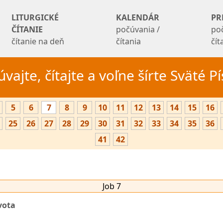
LITURGICKÉ
KALENDÁR
PR
ČÍTANIE
počúvania /
po
čítanie na deň
čítania
čí
vajte, čítajte a voľne šírte Sväté 
5
6
7
8
9
10
11
12
13
14
15
16
25
26
27
28
29
30
31
32
33
34
35
36
41
42
Job 7
vota