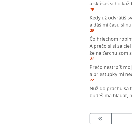
a skúšaš si ho kaž
19
Kedy už odvrátiš s
a dáš mi času slinu
20
Čo hriechom robím 
A prečo si si za cieľ
že na ťarchu som
21
Prečo nestrpíš moj
a priestupky mi ne
22
Nuž do prachu sa 
budeš ma hľadať, 