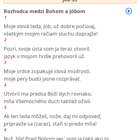
Rozhodca medzi Bohom a Jóbom
1
Moje slová teda, Jób, už dobre počúvaj,
všetkým mojim rečiam sluchu doprajže!
2
Pozri, svoje ústa som ja teraz otvoril,
jazyk v mojom hrdle prehovoril už.
3
Moje srdce zopakuje slová múdrosti,
moje pery budú jasne rozprávať.
4
Utvoril ma predsa Boží dych rovnako,
mňa Všemocného duch taktiež oživil.
5
Ak len teda môžeš, nože, daj mi odpoveď,
pripravže sa (zaraz), staň si predo mňa!
6
Nuž, hľa! Pred Bohom ver’ som ja taký ako ty,