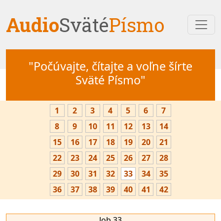
Audio
Sväté
Písmo
"Počúvajte, čítajte a voľne šírte
Sväté Písmo"
1
2
3
4
5
6
7
8
9
10
11
12
13
14
15
16
17
18
19
20
21
22
23
24
25
26
27
28
29
30
31
32
33
34
35
36
37
38
39
40
41
42
Job 33