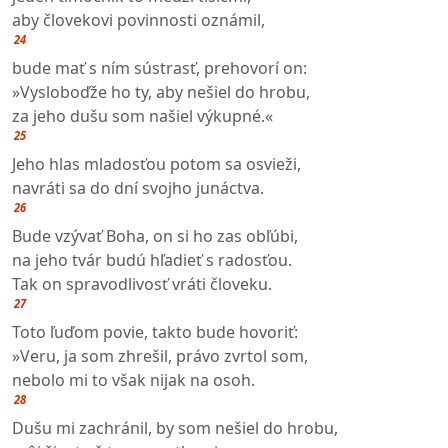
aby človekovi povinnosti oznámil,
24
bude mať s ním sústrasť, prehovorí on:
»Vysloboďže ho ty, aby nešiel do hrobu,
za jeho dušu som našiel výkupné.«
25
Jeho hlas mladosťou potom sa osvieži,
navráti sa do dní svojho junáctva.
26
Bude vzývať Boha, on si ho zas obľúbi,
na jeho tvár budú hľadieť s radosťou.
Tak on spravodlivosť vráti človeku.
27
Toto ľuďom povie, takto bude hovoriť:
»Veru, ja som zhrešil, právo zvrtol som,
nebolo mi to však nijak na osoh.
28
Dušu mi zachránil, by som nešiel do hrobu,