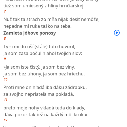
tiež som umiesený z hliny hrnčiarskej.
7
Nuž tak ťa strach zo mňa nijak desiť nemôže,
nepadne mi ruka ťažko na teba.
Zamieta Jóbove ponosy
8
Ty si mi do uší (stále) toto hovoril,
ja som zasa počul hlahol tvojich slov:
9
»Ja som iste čistý, ja som bez viny,
ja som bez úhony, ja som bez hriechu.
10
Proti mne on hľadá iba dáku zádrapku,
za svojho nepriateľa ma pokladá,
11
preto moje nohy vkladá teda do klady,
dáva pozor taktiež na každý môj krok.«
12