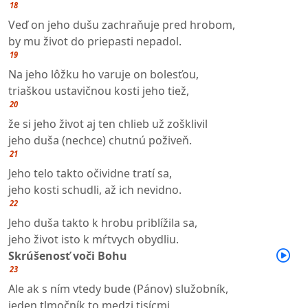
18
Veď on jeho dušu zachraňuje pred hrobom,
by mu život do priepasti nepadol.
19
Na jeho lôžku ho varuje on bolesťou,
triaškou ustavičnou kosti jeho tiež,
20
že si jeho život aj ten chlieb už zošklivil
jeho duša (nechce) chutnú poživeň.
21
Jeho telo takto očividne tratí sa,
jeho kosti schudli, až ich nevidno.
22
Jeho duša takto k hrobu priblížila sa,
jeho život isto k mŕtvych obydliu.
Skrúšenosť voči Bohu
23
Ale ak s ním vtedy bude (Pánov) služobník,
jeden tlmočník to medzi tisícmi,