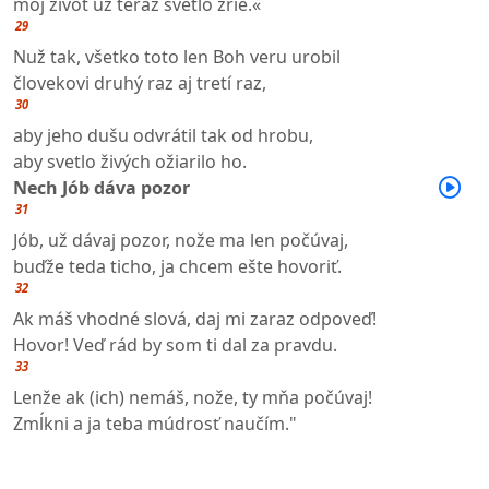
môj život už teraz svetlo zrie.«
29
Nuž tak, všetko toto len Boh veru urobil
človekovi druhý raz aj tretí raz,
30
aby jeho dušu odvrátil tak od hrobu,
aby svetlo živých ožiarilo ho.
Nech Jób dáva pozor
31
Jób, už dávaj pozor, nože ma len počúvaj,
buďže teda ticho, ja chcem ešte hovoriť.
32
Ak máš vhodné slová, daj mi zaraz odpoveď!
Hovor! Veď rád by som ti dal za pravdu.
33
Lenže ak (ich) nemáš, nože, ty mňa počúvaj!
Zmĺkni a ja teba múdrosť naučím."