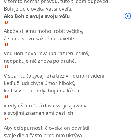
V tomto nemáš pravdu, túto ti dám odpoveď:
Boh je od človeka väčší oveľa.
Ako Boh zjavuje svoju vôľu
13
Akože si jemu mohol robiť výčitky,
že ti na slovo každé neodvetil?
14
Veď Boh hovorieva iba raz len jediný,
neopakuje nič znova po druhé.
15
V spánku (obyčajne) a tiež v nočnom videní,
keď už ľudí chytá úmor hlboký,
keď si v noci oddychujú na lôžku,
16
vtedy ušiam ľudí dáva svoje zjavenia
a svojimi znameniami desí ich.
17
Aby od spurnosti človeka on odvrátil,
svoje diela často pred ním ukrýva.