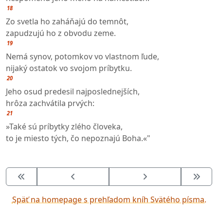
18
Zo svetla ho zaháňajú do temnôt,
zapudzujú ho z obvodu zeme.
19
Nemá synov, potomkov vo vlastnom ľude,
nijaký ostatok vo svojom príbytku.
20
Jeho osud predesil najposlednejších,
hrôza zachvátila prvých:
21
»Také sú príbytky zlého človeka,
to je miesto tých, čo nepoznajú Boha.«"
Späť na homepage s prehľadom kníh Svätého písma.