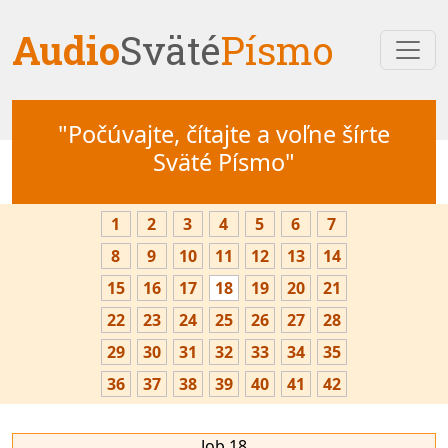
Audio
Sväté
Písmo
"Počúvajte, čítajte a voľne šírte
Sväté Písmo"
1
2
3
4
5
6
7
8
9
10
11
12
13
14
15
16
17
18
19
20
21
22
23
24
25
26
27
28
29
30
31
32
33
34
35
36
37
38
39
40
41
42
Job 18