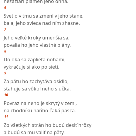
nezažiari plameň jeho ohňa.
6
Svetlo v tmu sa zmení v jeho stane,
ba aj jeho svieca nad ním zhasne.
7
Jeho veľké kroky umenšia sa,
povalia ho jeho vlastné plány.
8
Do oka sa zaplieta nohami,
vykračuje si ako po sieti.
9
Za pätu ho zachytáva osídlo,
sťahuje sa vôkol neho slučka.
10
Povraz na neho je skrytý v zemi,
na chodníku naňho čaká pasca.
11
Zo všetkých strán ho budú desiť hrôzy
a budú sa mu valiť na päty.