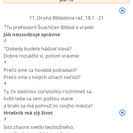
11. Druhá Bildadova reč,
18,1 - 21
1
Tu prehovoril Šuachčan Bildad a vravel:
Jób neusudzuje správne
2
"Dokedy budete hádzať slová?
Dobre rozvážte si, potom vravme:
3
Prečo sme za hovädá pokladaní?
Prečo sme v tvojich očiach nečistí?
4
Ty, čo vlastnou zúrivosťou roztrhneš sa,
kvôli tebe sa zem púšťou stane
a bralo sa má pohnúť zo svojho miesta?
Hriešnik má zlý život
5
Isto zhasne svetlo bezbožného,