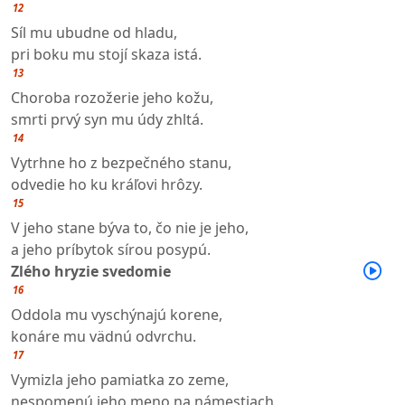
12
Síl mu ubudne od hladu,
pri boku mu stojí skaza istá.
13
Choroba rozožerie jeho kožu,
smrti prvý syn mu údy zhltá.
14
Vytrhne ho z bezpečného stanu,
odvedie ho ku kráľovi hrôzy.
15
V jeho stane býva to, čo nie je jeho,
a jeho príbytok sírou posypú.
Zlého hryzie svedomie
16
Oddola mu vyschýnajú korene,
konáre mu vädnú odvrchu.
17
Vymizla jeho pamiatka zo zeme,
nespomenú jeho meno na námestiach.