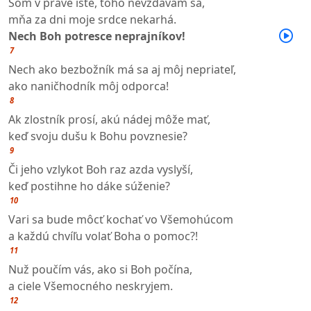
Som v práve iste, toho nevzdávam sa,
mňa za dni moje srdce nekarhá.
Nech Boh potresce neprajníkov!
7
Nech ako bezbožník má sa aj môj nepriateľ,
ako naničhodník môj odporca!
8
Ak zlostník prosí, akú nádej môže mať,
keď svoju dušu k Bohu povznesie?
9
Či jeho vzlykot Boh raz azda vyslyší,
keď postihne ho dáke súženie?
10
Vari sa bude môcť kochať vo Všemohúcom
a každú chvíľu volať Boha o pomoc?!
11
Nuž poučím vás, ako si Boh počína,
a ciele Všemocného neskryjem.
12