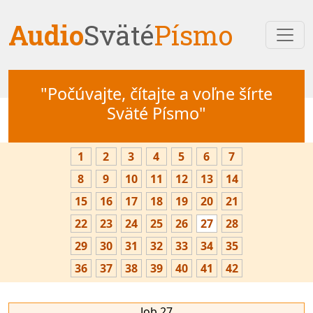
Audio
Sväté
Písmo
"Počúvajte, čítajte a voľne šírte
Sväté Písmo"
1
2
3
4
5
6
7
8
9
10
11
12
13
14
15
16
17
18
19
20
21
22
23
24
25
26
27
28
29
30
31
32
33
34
35
36
37
38
39
40
41
42
Job 27