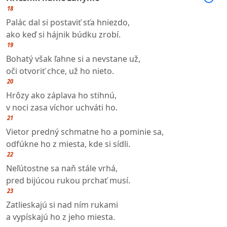
18
Palác dal si postaviť sťa hniezdo,
ako keď si hájnik búdku zrobí.
19
Bohatý však ľahne si a nevstane už,
oči otvoriť chce, už ho nieto.
20
Hrôzy ako záplava ho stihnú,
v noci zasa víchor uchváti ho.
21
Vietor predný schmatne ho a pominie sa,
odfúkne ho z miesta, kde si sídli.
22
Neľútostne sa naň stále vrhá,
pred bijúcou rukou prchať musí.
23
Zatlieskajú si nad ním rukami
a vypískajú ho z jeho miesta.