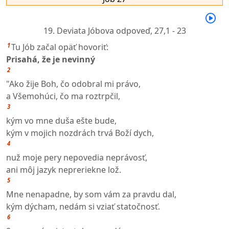
19. Deviata Jóbova odpoveď,
27,1 - 23
1
Tu Jób začal opäť hovoriť:
Prisahá, že je nevinný
2
"Ako žije Boh, čo odobral mi právo,
a Všemohúci, čo ma roztrpčil,
3
kým vo mne duša ešte bude,
kým v mojich nozdrách trvá Boží dych,
4
nuž moje pery nepovedia neprávosť,
ani môj jazyk nepreriekne lož.
5
Mne nenapadne, by som vám za pravdu dal,
kým dýcham, nedám si vziať statočnosť.
6