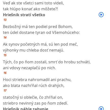
Veď ak ste všetci sami toto videli,
tak hlúpo konať ako môžete?!
Hriešnik stratí všetko
13
Bezbožný má ten podiel pred Bohom,
ten údel dostane tyran od Všemohúceho:
14
Ak synov početných má, sú len pod meč,
výhonky mu chleba dosť nemajú.
15
Tých, čo po ňom zostali, smrť do hrobu schváti,
ani vdovy nezaplačú po nich.
16
Hoci striebra nahromadil ani prachu,
ako blata nazhŕňal rúch drahých,
17
statočný si oblečie, čo zhŕňal on,
striebro nevinný zas po ňom zdedí.
Hriešnik náhle zahynie