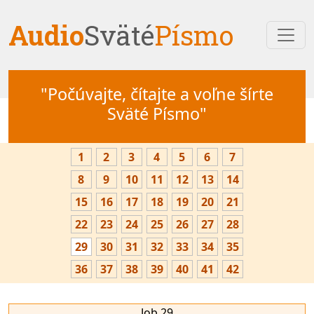
Audio
Sväté
Písmo
"Počúvajte, čítajte a voľne šírte
Sväté Písmo"
1
2
3
4
5
6
7
8
9
10
11
12
13
14
15
16
17
18
19
20
21
22
23
24
25
26
27
28
29
30
31
32
33
34
35
36
37
38
39
40
41
42
Job 29