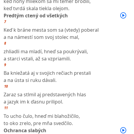
keď nohy mliekom sa mi temer brodili,
keď tvrdá skala tiekla olejom.
Predtým ctený od všetkých
7
Keď k bráne mesta som sa (vtedy) poberal
a na námestí som svoj stolec mal,
8
zhliadli ma mladí, hneď sa poukrývali,
a starci vstali, až sa vzpriamili.
9
Ba kniežatá aj v svojich rečiach prestali
a na ústa si ruku dávali.
10
Zaraz sa stlmil aj predstavených hlas
a jazyk im k ďasnu prilipol.
11
To ucho čulo, hneď mi blahožičilo,
to oko zrelo, pre mňa svedčilo.
Ochranca slabých