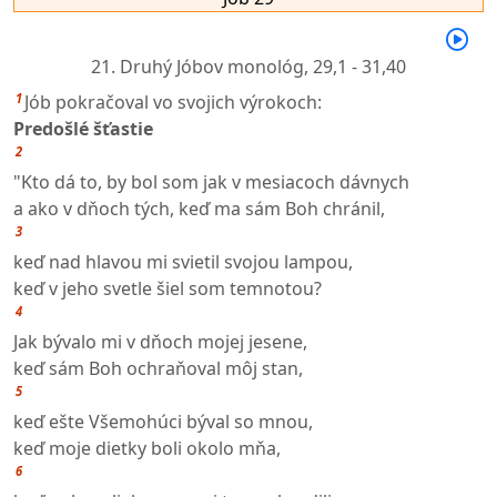
21. Druhý Jóbov monológ,
29,1 - 31,40
1
Jób pokračoval vo svojich výrokoch:
Predošlé šťastie
2
"Kto dá to, by bol som jak v mesiacoch dávnych
a ako v dňoch tých, keď ma sám Boh chránil,
3
keď nad hlavou mi svietil svojou lampou,
keď v jeho svetle šiel som temnotou?
4
Jak bývalo mi v dňoch mojej jesene,
keď sám Boh ochraňoval môj stan,
5
keď ešte Všemohúci býval so mnou,
keď moje dietky boli okolo mňa,
6