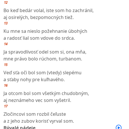
12
Bo keď bedár volal, iste som ho zachránil,
aj osirelých, bezpomocných tiež.
13
Ku mne sa nieslo požehnanie úbohých
a radosť lial som vdove do srdca.
14
Ja spravodlivosť odel som si, ona mňa,
mne právo bolo rúchom, turbanom.
15
Veď sťa oči bol som (vtedy) slepému
a sťaby nohy pre kuľhavého.
16
Ja otcom bol som všetkým chudobným,
aj neznámeho vec som vyšetril.
17
Zločincovi som rozbil čeľuste
a z jeho zubov korisť vyrval som.
Bývalé nádeje