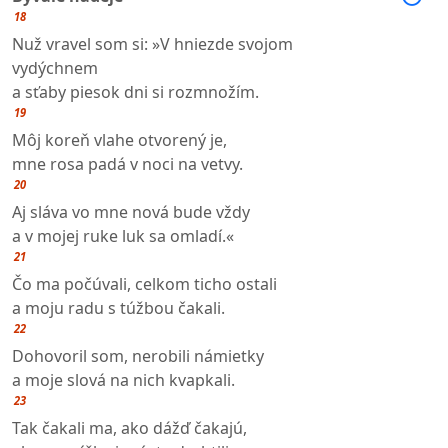
18
Nuž vravel som si: »V hniezde svojom
vydýchnem
a sťaby piesok dni si rozmnožím.
19
Môj koreň vlahe otvorený je,
mne rosa padá v noci na vetvy.
20
Aj sláva vo mne nová bude vždy
a v mojej ruke luk sa omladí.«
21
Čo ma počúvali, celkom ticho ostali
a moju radu s túžbou čakali.
22
Dohovoril som, nerobili námietky
a moje slová na nich kvapkali.
23
Tak čakali ma, ako dážď čakajú,