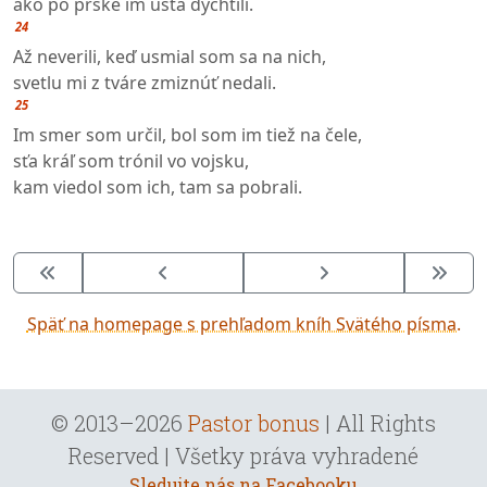
ako po pŕške im ústa dychtili.
24
Až neverili, keď usmial som sa na nich,
svetlu mi z tváre zmiznúť nedali.
25
Im smer som určil, bol som im tiež na čele,
sťa kráľ som trónil vo vojsku,
kam viedol som ich, tam sa pobrali.
Späť na homepage s prehľadom kníh Svätého písma.
© 2013–2026
Pastor bonus
| All Rights
Reserved | Všetky práva vyhradené
Sledujte nás na Facebooku