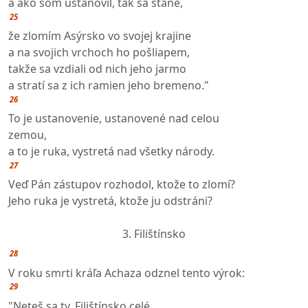
a ako som ustanovil, tak sa stane,
25
že zlomím Asýrsko vo svojej krajine
a na svojich vrchoch ho pošliapem,
takže sa vzdiali od nich jeho jarmo
a stratí sa z ich ramien jeho bremeno."
26
To je ustanovenie, ustanovené nad celou
zemou,
a to je ruka, vystretá nad všetky národy.
27
Veď Pán zástupov rozhodol, ktože to zlomí?
Jeho ruka je vystretá, ktože ju odstráni?
3. Filištínsko
28
V roku smrti kráľa Achaza odznel tento výrok:
29
"Neteš sa ty, Filištínsko celé,