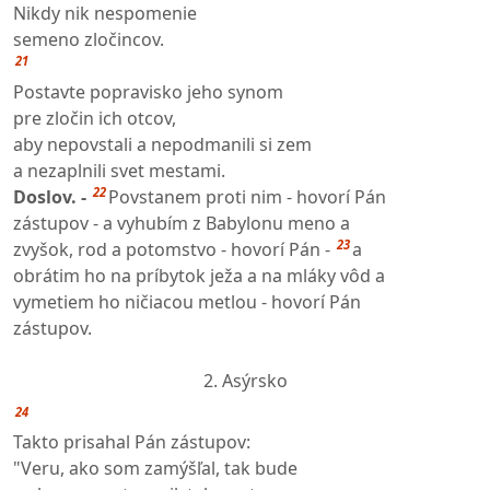
Nikdy nik nespomenie
semeno zločincov.
21
Postavte popravisko jeho synom
pre zločin ich otcov,
aby nepovstali a nepodmanili si zem
a nezaplnili svet mestami.
22
Doslov. -
Povstanem proti nim - hovorí Pán
zástupov - a vyhubím z Babylonu meno a
23
zvyšok, rod a potomstvo - hovorí Pán -
a
obrátim ho na príbytok ježa a na mláky vôd a
vymetiem ho ničiacou metlou - hovorí Pán
zástupov.
2. Asýrsko
24
Takto prisahal Pán zástupov:
"Veru, ako som zamýšľal, tak bude