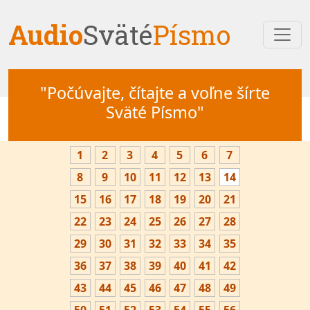
Audio
Sväté
Písmo
"Počúvajte, čítajte a voľne šírte
Sväté Písmo"
1
2
3
4
5
6
7
8
9
10
11
12
13
14
15
16
17
18
19
20
21
22
23
24
25
26
27
28
29
30
31
32
33
34
35
36
37
38
39
40
41
42
43
44
45
46
47
48
49