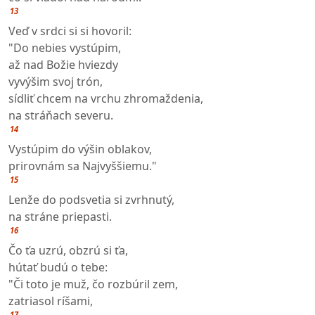
13
Veď v srdci si si hovoril:
"Do nebies vystúpim,
až nad Božie hviezdy
vyvýšim svoj trón,
sídliť chcem na vrchu zhromaždenia,
na stráňach severu.
14
Vystúpim do výšin oblakov,
prirovnám sa Najvyššiemu."
15
Lenže do podsvetia si zvrhnutý,
na stráne priepasti.
16
Čo ťa uzrú, obzrú si ťa,
hútať budú o tebe:
"Či toto je muž, čo rozbúril zem,
zatriasol ríšami,
17