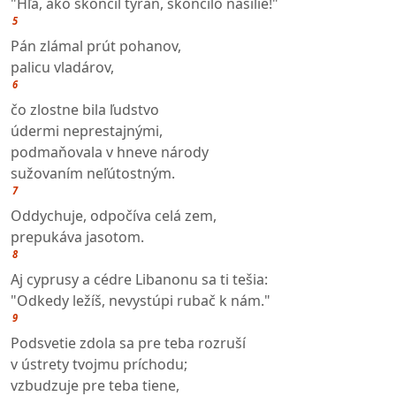
"Hľa, ako skončil tyran, skončilo násilie!"
5
Pán zlámal prút pohanov,
palicu vladárov,
6
čo zlostne bila ľudstvo
údermi neprestajnými,
podmaňovala v hneve národy
sužovaním neľútostným.
7
Oddychuje, odpočíva celá zem,
prepukáva jasotom.
8
Aj cyprusy a cédre Libanonu sa ti tešia:
"Odkedy ležíš, nevystúpi rubač k nám."
9
Podsvetie zdola sa pre teba rozruší
v ústrety tvojmu príchodu;
vzbudzuje pre teba tiene,