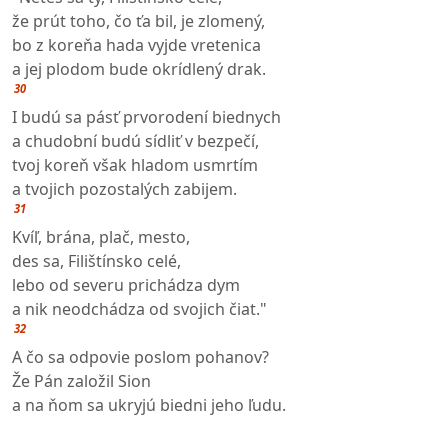
že prút toho, čo ťa bil, je zlomený,
bo z koreňa hada vyjde vretenica
a jej plodom bude okrídlený drak.
30
I budú sa pásť prvorodení biednych
a chudobní budú sídliť v bezpečí,
tvoj koreň však hladom usmrtím
a tvojich pozostalých zabijem.
31
Kvíľ, brána, plač, mesto,
des sa, Filištínsko celé,
lebo od severu prichádza dym
a nik neodchádza od svojich čiat."
32
A čo sa odpovie poslom pohanov?
Že Pán založil Sion
a na ňom sa ukryjú biedni jeho ľudu.