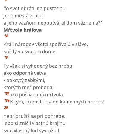
čo svet obrátil na pustatinu,
jeho mestá zrúcal
a jeho väzňom nepootváral dom väznenia?"
Mŕtvola kráľova
18
Králi národov všetci spočívajú v sláve,
každý vo svojom dome.
19
Ty však si vyhodený bez hrobu
ako odporná vetva
- pokrytý zabitými,
ktorých meč prebodal -
19f
ako pošliapaná mŕtvola.
19e
K tým, čo zostúpia do kamenných hrobov,
20
nepridružíš sa pri pohrebe,
lebo si zničil vlastnú krajinu,
svoj vlastný ľud vyvraždil.