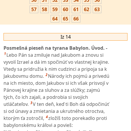
50
51
52
53
54
55
56
57
58
59
60
61
62
63
64
65
66
Iz 14
Posmešná pieseň na tyrana Babylon. Úvod. -
1
Lebo Pán sa zmiluje nad Jakubom a znovu si
vyvolí Izrael a dá im spočinúť vo vlastnej krajine.
Vtedy sa pridružia k nim cudzinci a pripoja sa k
2
Jakubovmu domu.
Národy ich pojmú a privedú
na ich miesto, dom Jakubov si ich však prisvojí v
Pánovej krajine za sluhov a za slúžky; zajmú
tých, čo ich zajali, a podrobia si svojich
3
utláčateľov.
V ten deň, keď ti Boh dá odpočinúť
si od únavy a zmietania a ukrutného otroctva,
4
ktorým ťa zotročil,
zložíš toto porekadlo proti
babylonskému kráľovi a povieš: