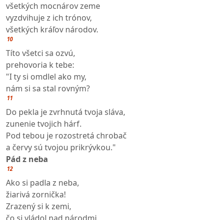
všetkých mocnárov zeme
vyzdvihuje z ich trónov,
všetkých kráľov národov.
10
Títo všetci sa ozvú,
prehovoria k tebe:
"I ty si omdlel ako my,
nám si sa stal rovným?
11
Do pekla je zvrhnutá tvoja sláva,
zunenie tvojich hárf.
Pod tebou je rozostretá chrobač
a červy sú tvojou prikrývkou."
Pád z neba
12
Ako si padla z neba,
žiarivá zornička!
Zrazený si k zemi,
čo si vládol nad národmi.