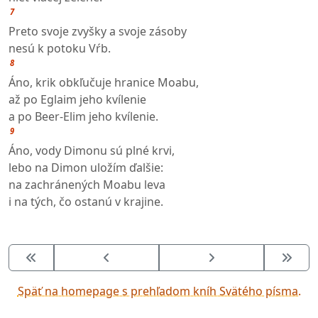
7
Preto svoje zvyšky a svoje zásoby
nesú k potoku Vŕb.
8
Áno, krik obkľučuje hranice Moabu,
až po Eglaim jeho kvílenie
a po Beer-Elim jeho kvílenie.
9
Áno, vody Dimonu sú plné krvi,
lebo na Dimon uložím ďalšie:
na zachránených Moabu leva
i na tých, čo ostanú v krajine.
Späť na homepage s prehľadom kníh Svätého písma.