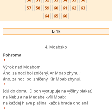
50
51
52
53
54
55
56
57
58
59
60
61
62
63
64
65
66
Iz 15
4. Moabsko
Pohroma
1
Výrok nad Moabom.
Áno, za noci bol zničený, Ar Moab zhynul;
áno, za noci bol zničený, Kír Moab zhynul.
2
Idú do domu, Dibon vystupuje na výšiny plakať,
na Nebu a na Medabe kvíli Moab:
na každej hlave plešina, každá brada oholená,
3