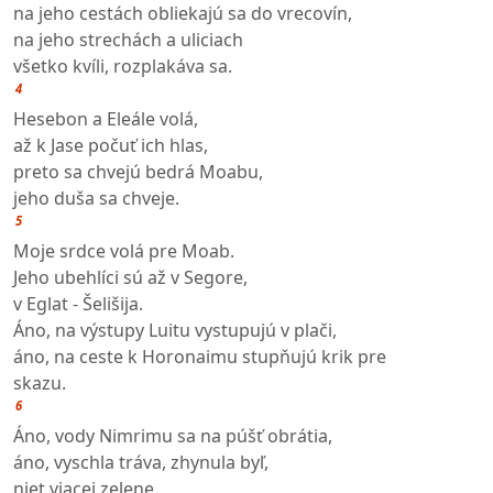
na jeho cestách obliekajú sa do vrecovín,
na jeho strechách a uliciach
všetko kvíli, rozplakáva sa.
4
Hesebon a Eleále volá,
až k Jase počuť ich hlas,
preto sa chvejú bedrá Moabu,
jeho duša sa chveje.
5
Moje srdce volá pre Moab.
Jeho ubehlíci sú až v Segore,
v Eglat - Šelišija.
Áno, na výstupy Luitu vystupujú v plači,
áno, na ceste k Horonaimu stupňujú krik pre
skazu.
6
Áno, vody Nimrimu sa na púšť obrátia,
áno, vyschla tráva, zhynula byľ,
niet viacej zelene.