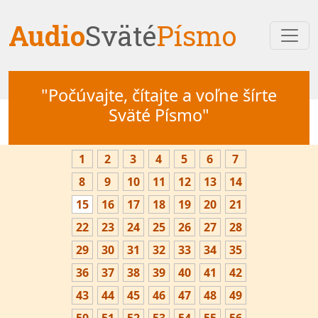
Audio
Sväté
Písmo
"Počúvajte, čítajte a voľne šírte
Sväté Písmo"
1
2
3
4
5
6
7
8
9
10
11
12
13
14
15
16
17
18
19
20
21
22
23
24
25
26
27
28
29
30
31
32
33
34
35
36
37
38
39
40
41
42
43
44
45
46
47
48
49