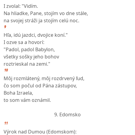
I zvolal: "Vidím.
Na hliadke, Pane, stojím vo dne stále,
na svojej stráži ja stojím celú noc.
9
Hľa, idú jazdci, dvojice koní."
I ozve sa a hovorí:
"Padol, padol Babylon,
všetky sošky jeho bohov
roztrieskal na zemi."
10
Môj rozmlátený, môj rozdrvený ľud,
čo som počul od Pána zástupov,
Boha Izraela,
to som vám oznámil.
9. Edomsko
11
Výrok nad Dumou (Edomskom):