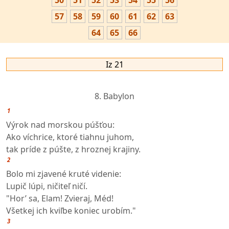
50
51
52
53
54
55
56
57
58
59
60
61
62
63
64
65
66
Iz 21
8. Babylon
1
Výrok nad morskou púšťou:
Ako víchrice, ktoré tiahnu juhom,
tak príde z púšte, z hroznej krajiny.
2
Bolo mi zjavené kruté videnie:
Lupič lúpi, ničiteľ ničí.
"Hor’ sa, Elam! Zvieraj, Méd!
Všetkej ich kviľbe koniec urobím."
3