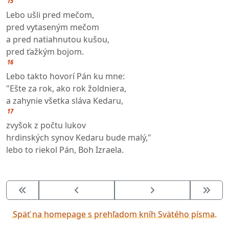
15
Lebo ušli pred mečom,
pred vytaseným mečom
a pred natiahnutou kušou,
pred ťažkým bojom.
16
Lebo takto hovorí Pán ku mne:
"Ešte za rok, ako rok žoldniera,
a zahynie všetka sláva Kedaru,
17
zvyšok z počtu lukov
hrdinských synov Kedaru bude malý,"
lebo to riekol Pán, Boh Izraela.
Späť na homepage s prehľadom kníh Svätého písma.