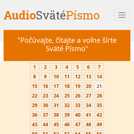
Audio
Sväté
Písmo
"Počúvajte, čítajte a voľne šírte
Sväté Písmo"
1
2
3
4
5
6
7
8
9
10
11
12
13
14
15
16
17
18
19
20
21
22
23
24
25
26
27
28
29
30
31
32
33
34
35
36
37
38
39
40
41
42
43
44
45
46
47
48
49