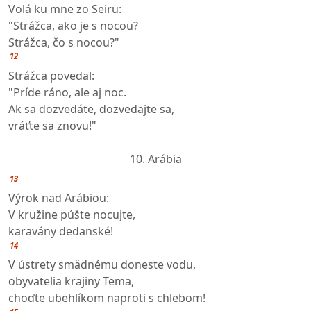
Volá ku mne zo Seiru:
"Strážca, ako je s nocou?
Strážca, čo s nocou?"
12
Strážca povedal:
"Príde ráno, ale aj noc.
Ak sa dozvedáte, dozvedajte sa,
vráťte sa znovu!"
10. Arábia
13
Výrok nad Arábiou:
V kružine púšte nocujte,
karavány dedanské!
14
V ústrety smädnému doneste vodu,
obyvatelia krajiny Tema,
choďte ubehlíkom naproti s chlebom!