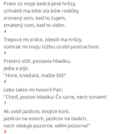
Preto sú moje bedrá plné hrôzy,
schvátili ma bôle sťa bôle rodičky,
zronený som, keď to čujem,
zmätený som, keď to vidím.
4
Trepoce mi srdce, zdesili ma hrôzy,
súmrak mi moju túžbu urobil postrachom.
5
Prestrú stôl, postavia hliadku,
jedia a pijú.
"Hore, kniežatá, mažte štít!"
6
Lebo takto mi hovoril Pán:
"Choď, postav hliadku! Čo uzrie, nech oznámi!
7
Ak uvidí jazdcov, dvojice koní,
jazdcov na osloch, jazdcov na ťavách,
nech sleduje pozorne, veľmi pozorne!"
8