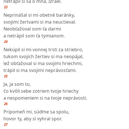
netrápil si sa o mňa, Izrael.
23
Neprinášal si mi obetné baránky,
svojimi žertvami si ma neuctieval.
Neobťažoval som ťa darmi
a netrápil som ťa tymianom.
24
Nekúpil si mi vonnej trsti za striebro,
tukom svojich žertiev si ma neopájal,
lež obťažoval si ma svojimi hriechmi,
trápil si ma svojimi neprávosťami.
25
Ja, ja som to,
čo kvôli sebe zotriem tvoje hriechy
a nespomeniem si na tvoje neprávosti.
26
Pripomeň mi, súďme sa spolu,
hovor ty, aby si vyhral spor.
27