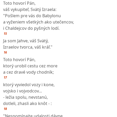
Toto hovorí Pán,
váš vykupiteľ, Svätý Izraela:
"Pošlem pre vás do Babylonu
a vyženiem všetkých ako utečencov,
i Chaldejcov do pyšných lodí.
15
Ja som Jahve, váš Svätý,
Izraelov tvorca, váš kráľ."
16
Toto hovorí Pán,
ktorý urobil cestu cez more
a cez dravé vody chodník;
17
ktorý vyviedol vozy i kone,
vojsko i vojvodcov…
- ležia spolu, nevstanú,
dotleli, zhasli ako knôt - :
18
"Nespomínajte udalosti dávne,