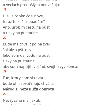
o veciach predošlých neuvažujte.
19
Hľa, ja robím čosi nové,
teraz to klíči, nebadáte?
Áno, urobím cestu na púšti
a rieky na pustatine.
20
Bude ma chváliť poľná zver,
šakaly a pštrosy,
lebo som dal vodu na púšti,
rieky na pustatine,
aby som napojil svoj ľud, svojho vyvolenca.
21
Ľud, ktorý som si utvoril,
bude ohlasovať moju chválu.
Národ si nezaslúžil dobrotu
22
Nevzýval si ma, Jakub,