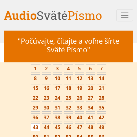
Audio
Sväté
Písmo
"Počúvajte, čítajte a voľne šírte
Sväté Písmo"
1
2
3
4
5
6
7
8
9
10
11
12
13
14
15
16
17
18
19
20
21
22
23
24
25
26
27
28
29
30
31
32
33
34
35
36
37
38
39
40
41
42
43
44
45
46
47
48
49