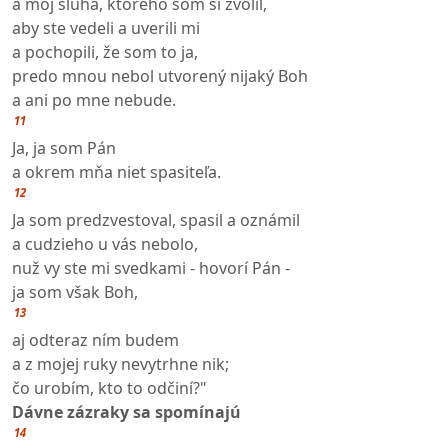
a môj sluha, ktorého som si zvolil,
aby ste vedeli a uverili mi
a pochopili, že som to ja,
predo mnou nebol utvorený nijaký Boh
a ani po mne nebude.
11
Ja, ja som Pán
a okrem mňa niet spasiteľa.
12
Ja som predzvestoval, spasil a oznámil
a cudzieho u vás nebolo,
nuž vy ste mi svedkami - hovorí Pán -
ja som však Boh,
13
aj odteraz ním budem
a z mojej ruky nevytrhne nik;
čo urobím, kto to odčiní?"
Dávne zázraky sa spomínajú
14