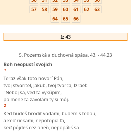
50
51
52
53
54
55
56
57
58
59
60
61
62
63
64
65
66
Iz 43
5. Pozemská a duchovná spása,
43, - 44,23
Boh neopustí svojich
1
Teraz však toto hovorí Pán,
tvoj stvoriteľ, Jakub, tvoj tvorca, Izrael:
"Neboj sa, veď ťa vykúpim,
po mene ťa zavolám ty si môj.
2
Keď budeš brodiť vodami, budem s tebou,
a keď riekami, nepotopia ťa,
keď pôjdeš cez oheň, nepopáliš sa