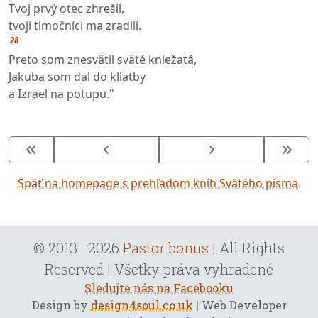
Tvoj prvý otec zhrešil,
tvoji tlmočníci ma zradili.
28
Preto som znesvätil sväté kniežatá,
Jakuba som dal do kliatby
a Izrael na potupu."
Späť na homepage s prehľadom kníh Svätého písma.
© 2013–2026
Pastor bonus
| All Rights
Reserved | Všetky práva vyhradené
Sledujte nás na Facebooku
Design by
design4soul.co.uk
| Web Developer