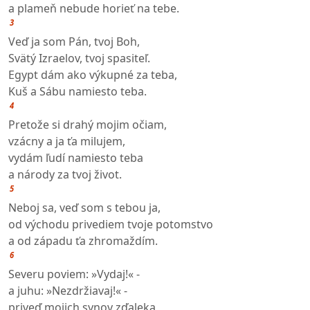
a plameň nebude horieť na tebe.
3
Veď ja som Pán, tvoj Boh,
Svätý Izraelov, tvoj spasiteľ.
Egypt dám ako výkupné za teba,
Kuš a Sábu namiesto teba.
4
Pretože si drahý mojim očiam,
vzácny a ja ťa milujem,
vydám ľudí namiesto teba
a národy za tvoj život.
5
Neboj sa, veď som s tebou ja,
od východu privediem tvoje potomstvo
a od západu ťa zhromaždím.
6
Severu poviem: »Vydaj!« -
a juhu: »Nezdržiavaj!« -
priveď mojich synov zďaleka