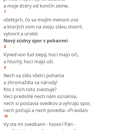
a moje dcéry od končín zeme,
7
všetkých, čo sa mojím menom zvú
a ktorých som na svoju slávu stvoril,
vytvoril a urobil.
Nový súdny spor s pohanmi
8
Vyveď von ľud slepý, hoci majú oči,
a hluchý, hoci majú uši.
9
Nech sa zídu všetci pohania
a zhromaždia sa národy!
Kto z nich toto zvestuje?
Veci predošlé nech nám oznámia,
nech si postavia svedkov a vyhrajú spor,
nech počujú a nech povedia: »Pravda!«
10
Vy ste mi svedkami - hovorí Pán -