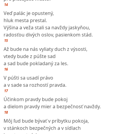
14
Veď palác je opustený,
hluk mesta prestal.
Výšina a veža stali sa navždy jaskyňou,
radosťou divých oslov, pasienkom stád.
15
Až bude na nás vyliaty duch z výsosti,
vtedy bude z púšte sad
a sad bude pokladaný za les.
16
V púšti sa usadí právo
a v sade sa rozhostí pravda.
17
Účinkom pravdy bude pokoj
a dielom pravdy mier a bezpečnosť navždy.
18
Môj ľud bude bývať v príbytku pokoja,
v stánkoch bezpečných a v sídlach