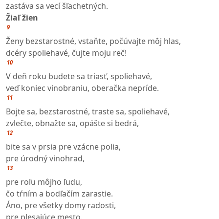
zastáva sa vecí šľachetných.
Žiaľ žien
9
Ženy bezstarostné, vstaňte, počúvajte môj hlas,
dcéry spoliehavé, čujte moju reč!
10
V deň roku budete sa triasť, spoliehavé,
veď koniec vinobraniu, oberačka nepríde.
11
Bojte sa, bezstarostné, traste sa, spoliehavé,
zvlečte, obnažte sa, opášte si bedrá,
12
bite sa v prsia pre vzácne polia,
pre úrodný vinohrad,
13
pre roľu môjho ľudu,
čo tŕním a bodľačím zarastie.
Áno, pre všetky domy radosti,
pre plesajúce mesto.