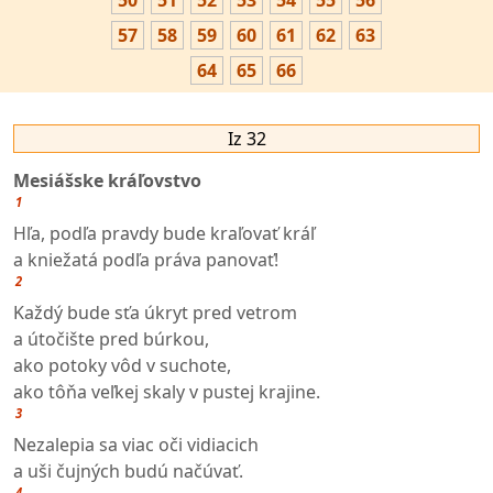
50
51
52
53
54
55
56
57
58
59
60
61
62
63
64
65
66
Iz 32
Mesiášske kráľovstvo
1
Hľa, podľa pravdy bude kraľovať kráľ
a kniežatá podľa práva panovať!
2
Každý bude sťa úkryt pred vetrom
a útočište pred búrkou,
ako potoky vôd v suchote,
ako tôňa veľkej skaly v pustej krajine.
3
Nezalepia sa viac oči vidiacich
a uši čujných budú načúvať.
4