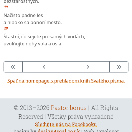
bezstarostných.
19
Načisto padne les
a hlboko sa ponorí mesto.
20
Šťastní, čo sejete pri samých vodách,
uvoľňujte nohy vola a osla.
Späť na homepage s prehľadom kníh Svätého písma.
© 2013–2026
Pastor bonus
| All Rights
Reserved | Všetky práva vyhradené
Sledujte nás na Facebooku
Design by
design4soul.co.uk
| Web Developer