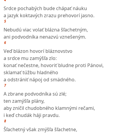
Srdce pochabých bude chápať náuku
a jazyk koktavých zrazu prehovorí jasno.
5
Nebudú viac volať blázna šľachetným,
ani podvodníka nenazvú vznešeným.
6
Veď blázon hovorí bláznovstvo
a srdce mu zamýšľa zlo:
konať nečestne, hovoriť bludne proti Pánovi,
sklamať túžbu hladného
a odstrániť nápoj od smädného.
7
A zbrane podvodníka sú zlé;
ten zamýšľa plány,
aby zničil chudobného klamnými rečami,
i keď chudák háji pravdu.
8
Šľachetný však zmýšľa šľachetne,