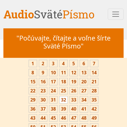
Audio
Sväté
Písmo
"Počúvajte, čítajte a voľne šírte
Sväté Písmo"
1
2
3
4
5
6
7
8
9
10
11
12
13
14
15
16
17
18
19
20
21
22
23
24
25
26
27
28
29
30
31
32
33
34
35
36
37
38
39
40
41
42
43
44
45
46
47
48
49