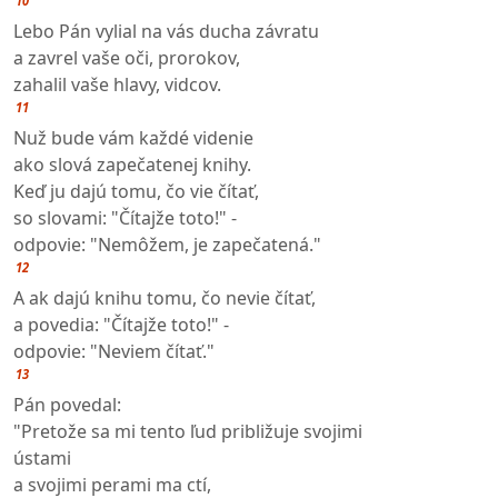
10
Lebo Pán vylial na vás ducha závratu
a zavrel vaše oči, prorokov,
zahalil vaše hlavy, vidcov.
11
Nuž bude vám každé videnie
ako slová zapečatenej knihy.
Keď ju dajú tomu, čo vie čítať,
so slovami: "Čítajže toto!" -
odpovie: "Nemôžem, je zapečatená."
12
A ak dajú knihu tomu, čo nevie čítať,
a povedia: "Čítajže toto!" -
odpovie: "Neviem čítať."
13
Pán povedal:
"Pretože sa mi tento ľud približuje svojimi
ústami
a svojimi perami ma ctí,