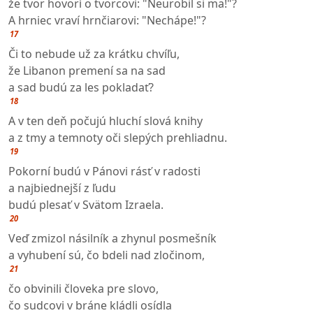
že tvor hovorí o tvorcovi: "Neurobil si ma!"?
A hrniec vraví hrnčiarovi: "Nechápe!"?
17
Či to nebude už za krátku chvíľu,
že Libanon premení sa na sad
a sad budú za les pokladať?
18
A v ten deň počujú hluchí slová knihy
a z tmy a temnoty oči slepých prehliadnu.
19
Pokorní budú v Pánovi rásť v radosti
a najbiednejší z ľudu
budú plesať v Svätom Izraela.
20
Veď zmizol násilník a zhynul posmešník
a vyhubení sú, čo bdeli nad zločinom,
21
čo obvinili človeka pre slovo,
čo sudcovi v bráne kládli osídla