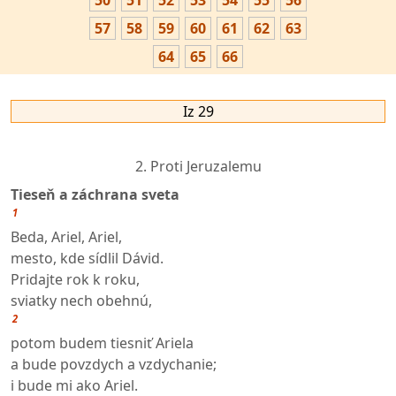
50
51
52
53
54
55
56
57
58
59
60
61
62
63
64
65
66
Iz 29
2. Proti Jeruzalemu
Tieseň a záchrana sveta
1
Beda, Ariel, Ariel,
mesto, kde sídlil Dávid.
Pridajte rok k roku,
sviatky nech obehnú,
2
potom budem tiesniť Ariela
a bude povzdych a vzdychanie;
i bude mi ako Ariel.