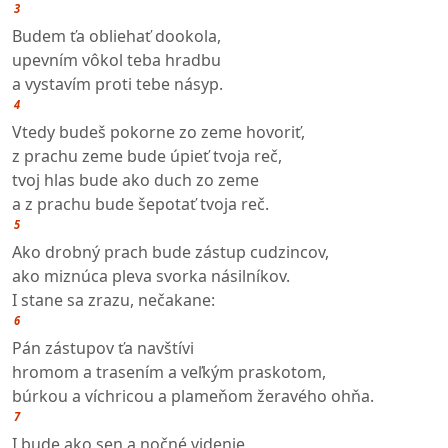
3
Budem ťa obliehať dookola,
upevním vôkol teba hradbu
a vystavím proti tebe násyp.
4
Vtedy budeš pokorne zo zeme hovoriť,
z prachu zeme bude úpieť tvoja reč,
tvoj hlas bude ako duch zo zeme
a z prachu bude šepotať tvoja reč.
5
Ako drobný prach bude zástup cudzincov,
ako miznúca pleva svorka násilníkov.
I stane sa zrazu, nečakane:
6
Pán zástupov ťa navštívi
hromom a trasením a veľkým praskotom,
búrkou a víchricou a plameňom žeravého ohňa.
7
I bude ako sen a nočné videnie