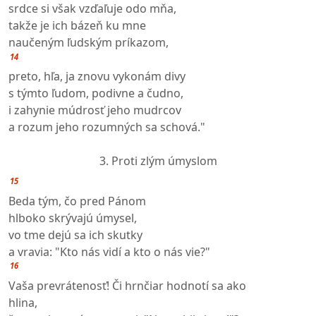
srdce si však vzďaľuje odo mňa,
takže je ich bázeň ku mne
naučeným ľudským príkazom,
14
preto, hľa, ja znovu vykonám divy
s týmto ľudom, podivne a čudno,
i zahynie múdrosť jeho mudrcov
a rozum jeho rozumných sa schová."
3. Proti zlým úmyslom
15
Beda tým, čo pred Pánom
hlboko skrývajú úmysel,
vo tme dejú sa ich skutky
a vravia: "Kto nás vidí a kto o nás vie?"
16
Vaša prevrátenosť! Či hrnčiar hodnotí sa ako
hlina,