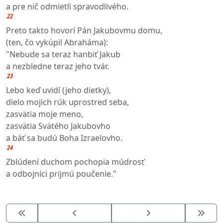
a pre nič odmietli spravodlivého.
22
Preto takto hovorí Pán Jakubovmu domu,
(ten, čo vykúpil Abraháma):
"Nebude sa teraz hanbiť Jakub
a nezbledne teraz jeho tvár.
23
Lebo keď uvidí (jeho dietky),
dielo mojich rúk uprostred seba,
zasvätia moje meno,
zasvätia Svätého Jakubovho
a báť sa budú Boha Izraelovho.
24
Zblúdení duchom pochopia múdrosť
a odbojníci prijmú poučenie."