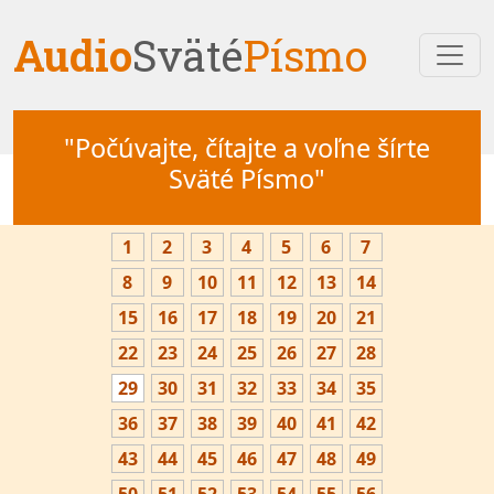
Audio
Sväté
Písmo
"Počúvajte, čítajte a voľne šírte
Sväté Písmo"
1
2
3
4
5
6
7
8
9
10
11
12
13
14
15
16
17
18
19
20
21
22
23
24
25
26
27
28
29
30
31
32
33
34
35
36
37
38
39
40
41
42
43
44
45
46
47
48
49