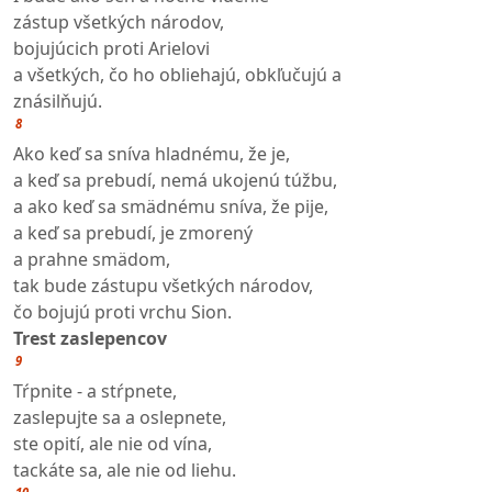
zástup všetkých národov,
bojujúcich proti Arielovi
a všetkých, čo ho obliehajú, obkľučujú a
znásilňujú.
8
Ako keď sa sníva hladnému, že je,
a keď sa prebudí, nemá ukojenú túžbu,
a ako keď sa smädnému sníva, že pije,
a keď sa prebudí, je zmorený
a prahne smädom,
tak bude zástupu všetkých národov,
čo bojujú proti vrchu Sion.
Trest zaslepencov
9
Tŕpnite - a stŕpnete,
zaslepujte sa a oslepnete,
ste opití, ale nie od vína,
tackáte sa, ale nie od liehu.