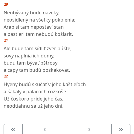
20
Neobývaný bude naveky,
neosídlený na všetky pokolenia;
Arab si tam nepostaví stan
a pastieri tam nebudú košiariť.
21
Ale bude tam sídliť zver púšte,
sovy naplnia ich domy,
budú tam bývať pštrosy
a capy tam budú poskakovať.
22
Hyeny budú skučať v jeho kaštieľoch
a šakaly v palácoch rozkoše.
Už čoskoro príde jeho čas,
neodtiahnu sa už jeho dni.