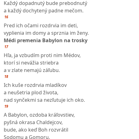
Každý dopadnutý bude prebodnutý
a každý dochytený padne mečom.
16
Pred ich očami rozdrvia im deti,
vyplienia im domy a sprznia im ženy.
Médi premenia Babylon na trosky
17
Hľa, ja vzbudím proti nim Médov,
ktorí si nevážia striebra
a v zlate nemajú záľubu.
18
Ich kuše rozdrvia mladíkov
a neušetria plod života,
nad synčekmi sa nezľutuje ich oko.
19
A Babylon, ozdoba kráľovstiev,
pyšná okrasa Chaldejcov,
bude, ako keď Boh rozvrátil
Sodomu a Gomoru.