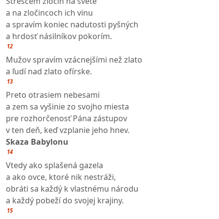
Strescem zločin na svete
a na zločincoch ich vinu
a spravím koniec nadutosti pyšných
a hrdosť násilníkov pokorím.
12
Mužov spravím vzácnejšími než zlato
a ľudí nad zlato ofírske.
13
Preto otrasiem nebesami
a zem sa vyšinie zo svojho miesta
pre rozhorčenosť Pána zástupov
v ten deň, keď vzplanie jeho hnev.
Skaza Babylonu
14
Vtedy ako splašená gazela
a ako ovce, ktoré nik nestráži,
obráti sa každý k vlastnému národu
a každý pobeží do svojej krajiny.
15