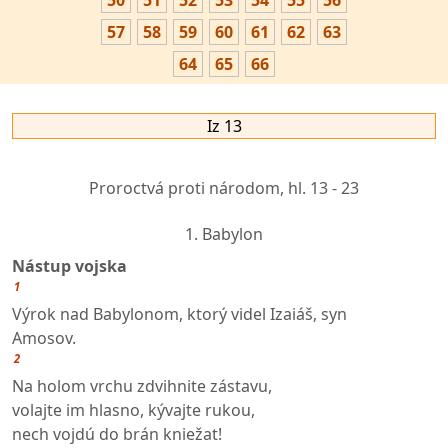
50
51
52
53
54
55
56
57
58
59
60
61
62
63
64
65
66
Iz 13
Proroctvá proti národom,
hl. 13 - 23
1. Babylon
Nástup vojska
1
Výrok nad Babylonom, ktorý videl Izaiáš, syn
Amosov.
2
Na holom vrchu zdvihnite zástavu,
volajte im hlasno, kývajte rukou,
nech vojdú do brán kniežat!