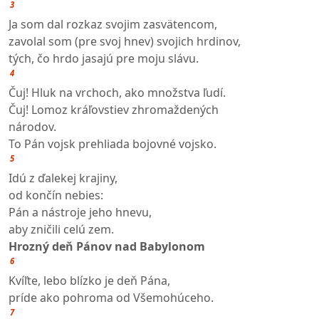
3
Ja som dal rozkaz svojim zasvätencom,
zavolal som (pre svoj hnev) svojich hrdinov,
tých, čo hrdo jasajú pre moju slávu.
4
Čuj! Hluk na vrchoch, ako množstva ľudí.
Čuj! Lomoz kráľovstiev zhromaždených
národov.
To Pán vojsk prehliada bojovné vojsko.
5
Idú z ďalekej krajiny,
od končín nebies:
Pán a nástroje jeho hnevu,
aby zničili celú zem.
Hrozný deň Pánov nad Babylonom
6
Kvíľte, lebo blízko je deň Pána,
príde ako pohroma od Všemohúceho.
7