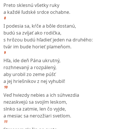
Preto sklesnú všetky ruky
a každé ľudské srdce ochabne.
8
I podesia sa, kŕče a bôle dostanú,
budú sa zvíjať ako rodička,
s hrôzou budú hľadieť jeden na druhého:
tvár im bude horieť plameňom.
9
Hľa, ide deň Pána ukrutný,
rozhnevaný a rozpálený,
aby urobil zo zeme púšť
a jej hriešnikov z nej vyhubil!
10
Veď hviezdy nebies a ich súhvezdia
nezaskvejú sa svojím leskom,
slnko sa zatmie, len čo vyjde,
a mesiac sa nerozžiari svetlom.
11