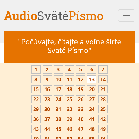
Audio
Sväté
Písmo
"Počúvajte, čítajte a voľne šírte
Sväté Písmo"
1
2
3
4
5
6
7
8
9
10
11
12
13
14
15
16
17
18
19
20
21
22
23
24
25
26
27
28
29
30
31
32
33
34
35
36
37
38
39
40
41
42
43
44
45
46
47
48
49