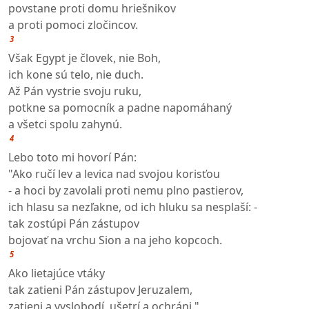
povstane proti domu hriešnikov
a proti pomoci zločincov.
3
Však Egypt je človek, nie Boh,
ich kone sú telo, nie duch.
Až Pán vystrie svoju ruku,
potkne sa pomocník a padne napomáhaný
a všetci spolu zahynú.
4
Lebo toto mi hovorí Pán:
"Ako ručí lev a levica nad svojou korisťou
- a hoci by zavolali proti nemu plno pastierov,
ich hlasu sa nezľakne, od ich hluku sa nesplaší: -
tak zostúpi Pán zástupov
bojovať na vrchu Sion a na jeho kopcoch.
5
Ako lietajúce vtáky
tak zatieni Pán zástupov Jeruzalem,
zatieni a vyslobodí, ušetrí a ochráni."