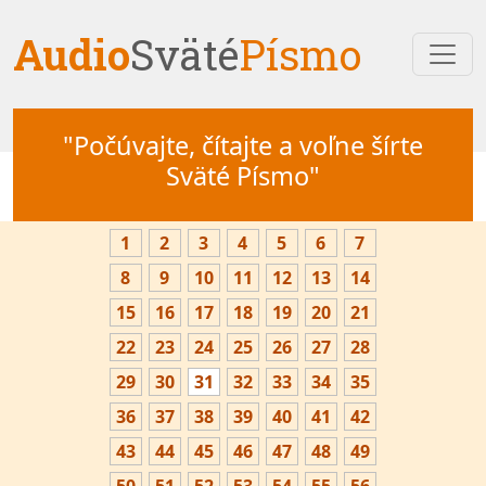
Audio
Sväté
Písmo
"Počúvajte, čítajte a voľne šírte
Sväté Písmo"
1
2
3
4
5
6
7
8
9
10
11
12
13
14
15
16
17
18
19
20
21
22
23
24
25
26
27
28
29
30
31
32
33
34
35
36
37
38
39
40
41
42
43
44
45
46
47
48
49