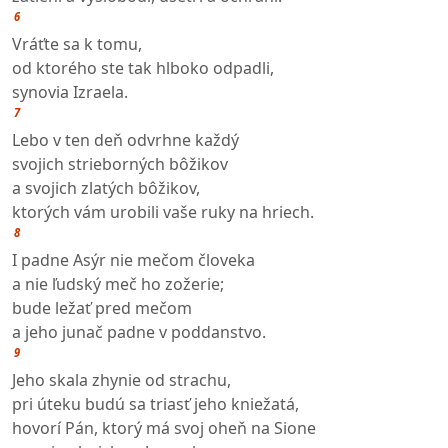
6
Vráťte sa k tomu,
od ktorého ste tak hlboko odpadli,
synovia Izraela.
7
Lebo v ten deň odvrhne každý
svojich strieborných bôžikov
a svojich zlatých bôžikov,
ktorých vám urobili vaše ruky na hriech.
8
I padne Asýr nie mečom človeka
a nie ľudský meč ho zožerie;
bude ležať pred mečom
a jeho junač padne v poddanstvo.
9
Jeho skala zhynie od strachu,
pri úteku budú sa triasť jeho kniežatá,
hovorí Pán, ktorý má svoj oheň na Sione