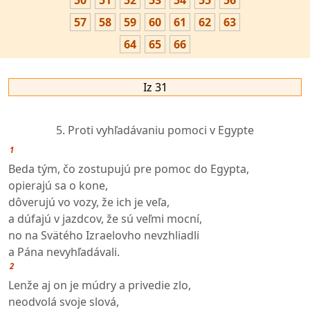
50
51
52
53
54
55
56
57
58
59
60
61
62
63
64
65
66
Iz 31
5. Proti vyhľadávaniu pomoci v Egypte
1
Beda tým, čo zostupujú pre pomoc do Egypta,
opierajú sa o kone,
dôverujú vo vozy, že ich je veľa,
a dúfajú v jazdcov, že sú veľmi mocní,
no na Svätého Izraelovho nevzhliadli
a Pána nevyhľadávali.
2
Lenže aj on je múdry a privedie zlo,
neodvolá svoje slová,